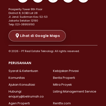
Properti Dijual di Kemayoran >
Prosperity Tower 8th Floor
Properti Dijual di Menteng >
District 8, SCBD Lot 28
Properti Dijual di Senen >
JI. Jend. Sudirman Kav. 52-53
Jakarta Selatan 12190
Properti Dijual di Tanah Abang >
Telp: 021-38959193
Properti Dijual di Cikini >
Properti Dijual di Kramat >
Lihat di Google Maps
Properti Dijual di Pasar Baru >
Properti Dijual di Bendungan Hilir >
© 2026 - PT Real Estate Teknologi. All rights reserved.
Properti Dijual di Jakarta Selatan >
Properti Dijual di Cilandak >
PERUSAHAAN
Properti Dijual di Lebak Bulus >
Syarat & Ketentuan
Kebijakan Privasi
Properti Dijual di Gandaria Selatan >
Properti Dijual di Pondok Labu >
Komunitas
Berita Properti
Properti Dijual di Cipete Selatan >
Ajukan Konsultasi
Mitra Proyek
Properti Dijual di Jagakarsa >
Hubungi:
Listing Management Service
Properti Dijual di Lenteng Agung >
enquiry@belirumah.co
Properti Dijual di Senayan >
Agen Properti
Rentfix.com
Properti Dijual di Pondok Pinang >