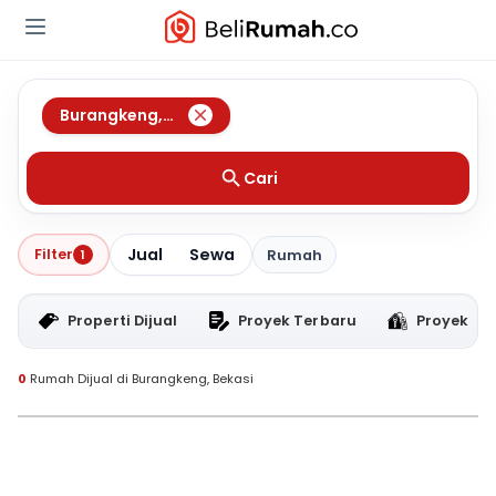
Burangkeng
,
Bekasi
Cari
Jual
Sewa
Filter
1
Rumah
Properti Dijual
Proyek Terbaru
Proyek RT
0
Rumah Dijual di Burangkeng, Bekasi