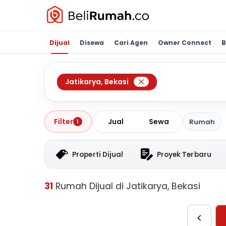
Dijual
Disewa
Cari Agen
Owner Connect
B
Jatikarya
,
Bekasi
Jual
Sewa
Filter
Rumah
1
Properti Dijual
Proyek Terbaru
31
Rumah Dijual di Jatikarya, Bekasi