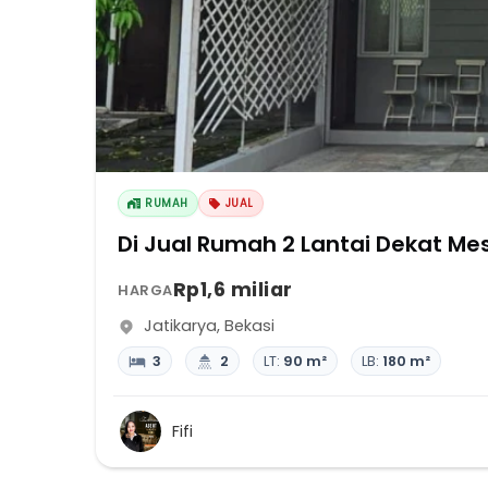
RUMAH
JUAL
Di Jual Rumah 2 Lantai Dekat Mes
Rp1,6 miliar
HARGA
Jatikarya
,
Bekasi
3
2
LT:
90 m²
LB:
180 m²
Fifi