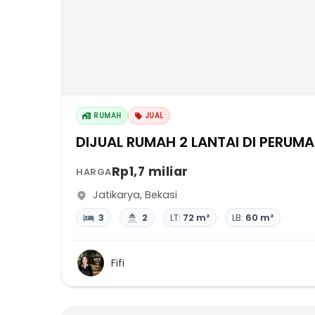
RUMAH
JUAL
DIJUAL RUMAH 2 LANTAI DI PERUM
Rp1,7 miliar
HARGA
Jatikarya
,
Bekasi
3
2
LT:
72 m²
LB:
60 m²
Fifi