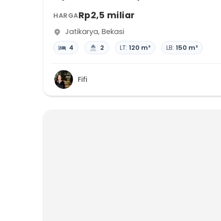
Rp2,5 miliar
HARGA
Jatikarya
,
Bekasi
4
2
LT:
120 m²
LB:
150 m²
Fifi