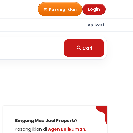
Login
Pasang Iklan
Aplikasi
Cari
Bingung Mau Jual Properti?
Pasang iklan di
Agen BeliRumah.