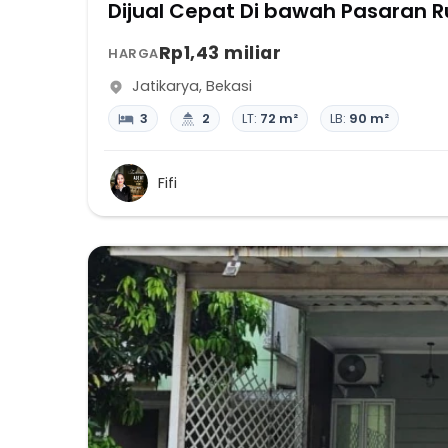
Dijual Cepat Di bawah Pasaran R
Rp1,43 miliar
HARGA
Jatikarya
,
Bekasi
3
2
LT:
72 m²
LB:
90 m²
Fifi