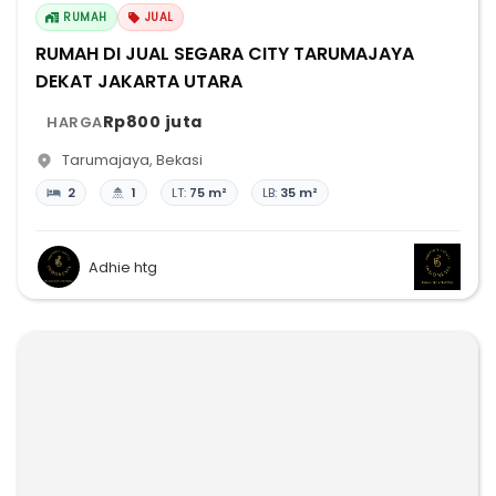
RUMAH
JUAL
RUMAH DI JUAL SEGARA CITY TARUMAJAYA
DEKAT JAKARTA UTARA
Rp800 juta
HARGA
Tarumajaya
,
Bekasi
2
1
LT:
75 m²
LB:
35 m²
Adhie htg