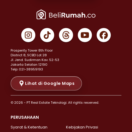
Properti Dijual di Joglo >
Properti Dijual di Jakarta Pusat >
Properti Dijual di Cempaka Putih >
Properti Dijual di Gambir >
Properti Dijual di Johar Baru >
Properti Dijual di Kemayoran >
Prosperity Tower 8th Floor
Properti Dijual di Menteng >
District 8, SCBD Lot 28
Properti Dijual di Senen >
JI. Jend. Sudirman Kav. 52-53
Jakarta Selatan 12190
Properti Dijual di Tanah Abang >
Telp: 021-38959193
Properti Dijual di Cikini >
Properti Dijual di Kramat >
Lihat di Google Maps
Properti Dijual di Pasar Baru >
Properti Dijual di Bendungan Hilir >
© 2026 - PT Real Estate Teknologi. All rights reserved.
Properti Dijual di Jakarta Selatan >
Properti Dijual di Cilandak >
PERUSAHAAN
Properti Dijual di Lebak Bulus >
Syarat & Ketentuan
Kebijakan Privasi
Properti Dijual di Gandaria Selatan >