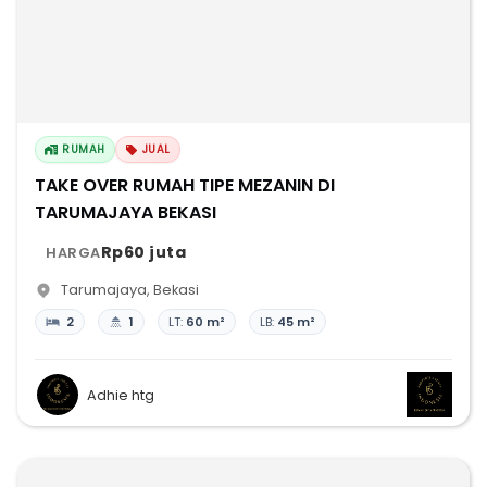
RUMAH
JUAL
TAKE OVER RUMAH TIPE MEZANIN DI
TARUMAJAYA BEKASI
Rp60 juta
HARGA
Tarumajaya
,
Bekasi
2
1
LT:
60 m²
LB:
45 m²
Adhie htg