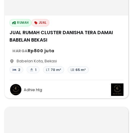
RUMAH
JUAL
JUAL RUMAH CLUSTER DANISHA TERA DAMAI
BABELAN BEKASI
Rp800 juta
HARGA
Babelan Kota
,
Bekasi
2
1
LT:
70 m²
LB:
65 m²
Adhie htg