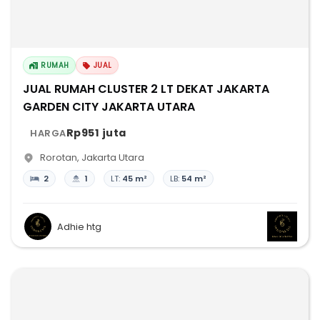
RUMAH
JUAL
JUAL RUMAH CLUSTER 2 LT DEKAT JAKARTA
GARDEN CITY JAKARTA UTARA
Rp951 juta
HARGA
Rorotan
,
Jakarta Utara
2
1
LT:
45 m²
LB:
54 m²
Adhie htg