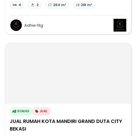
4
2
LT:
264 m²
LB:
291 m²
Adhie htg
RUMAH
JUAL
JUAL RUMAH KOTA MANDIRI GRAND DUTA CITY
BEKASI