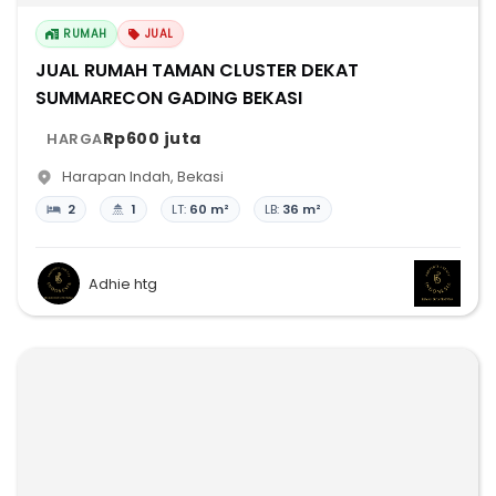
RUMAH
JUAL
JUAL RUMAH TAMAN CLUSTER DEKAT
SUMMARECON GADING BEKASI
Rp600 juta
HARGA
Harapan Indah
,
Bekasi
2
1
LT:
60 m²
LB:
36 m²
Adhie htg