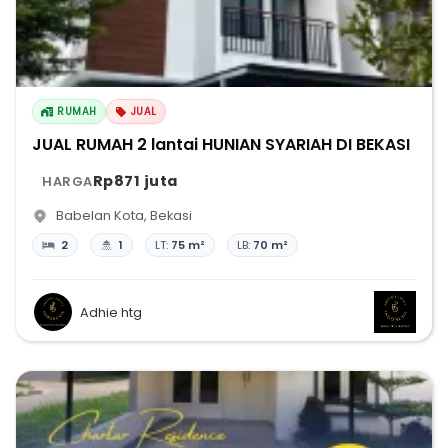
RUMAH
JUAL
JUAL RUMAH 2 lantai HUNIAN SYARIAH DI BEKASI
Rp871 juta
HARGA
Babelan Kota
,
Bekasi
2
1
LT:
75 m²
LB:
70 m²
Adhie htg