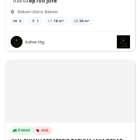
Rp700 juta
HARGA
Bekasi Utara
,
Bekasi
2
1
LT:
78 m²
LB:
39 m²
Adhie htg
RUMAH
JUAL