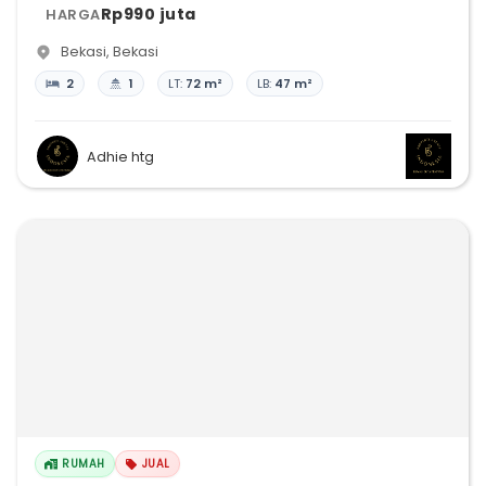
Rp990 juta
HARGA
Bekasi
,
Bekasi
2
1
LT:
72 m²
LB:
47 m²
Adhie htg
RUMAH
JUAL