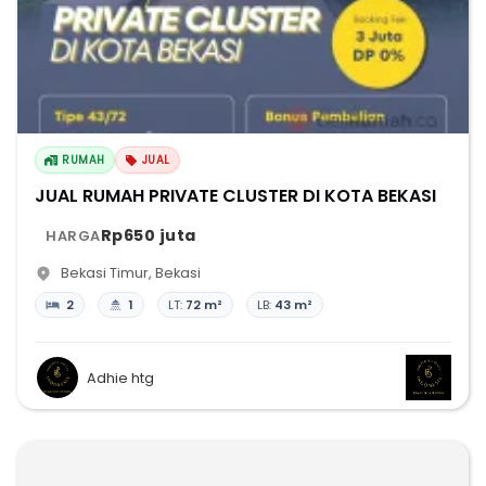
RUMAH
JUAL
JUAL RUMAH PRIVATE CLUSTER DI KOTA BEKASI
Rp650 juta
HARGA
Bekasi Timur
,
Bekasi
2
1
LT:
72 m²
LB:
43 m²
Adhie htg