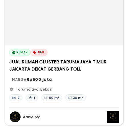
RUMAH
JUAL
JUAL RUMAH CLUSTER TARUMAJAYA TIMUR
JAKARTA DEKAT GERBANG TOLL
Rp500 juta
HARGA
Tarumajaya
,
Bekasi
2
1
LT:
60 m²
LB:
36 m²
Adhie htg