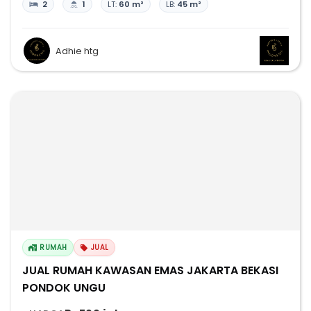
2
1
LT:
60 m²
LB:
45 m²
Adhie htg
RUMAH
JUAL
JUAL RUMAH KAWASAN EMAS JAKARTA BEKASI
PONDOK UNGU