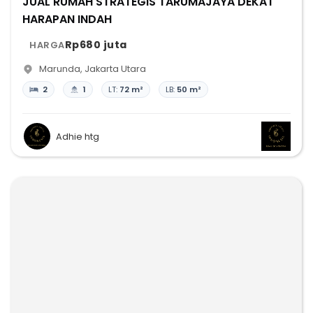
JUAL RUMAH STRATEGIS TARUMAJAYA DEKAT
HARAPAN INDAH
Rp680 juta
HARGA
Marunda
,
Jakarta Utara
2
1
LT:
72 m²
LB:
50 m²
Adhie htg