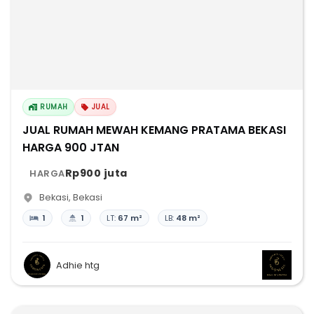
RUMAH
JUAL
JUAL RUMAH MEWAH KEMANG PRATAMA BEKASI
HARGA 900 JTAN
Rp900 juta
HARGA
Bekasi
,
Bekasi
1
1
LT:
67 m²
LB:
48 m²
Adhie htg