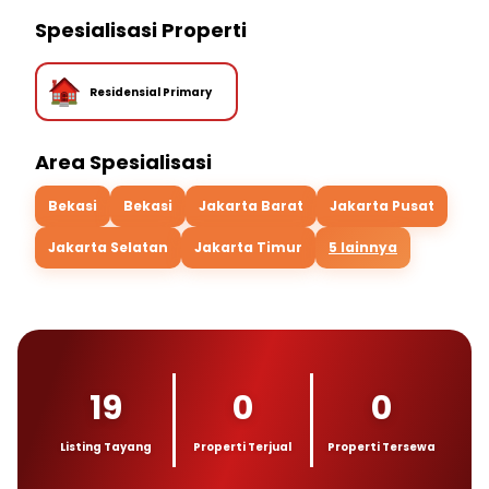
Spesialisasi Properti
Residensial Primary
Area Spesialisasi
Bekasi
Bekasi
Jakarta Barat
Jakarta Pusat
Jakarta Selatan
Jakarta Timur
5 lainnya
19
0
0
Listing Tayang
Properti Terjual
Properti Tersewa