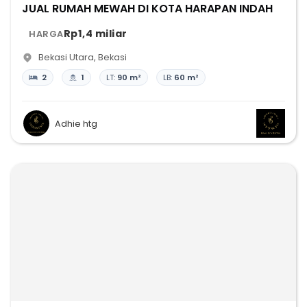
JUAL RUMAH MEWAH DI KOTA HARAPAN INDAH
Rp1,4 miliar
HARGA
Bekasi Utara
,
Bekasi
2
1
LT:
90 m²
LB:
60 m²
Adhie htg