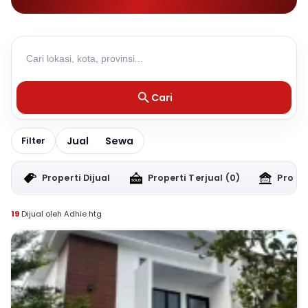
Cari
Jual
Sewa
Filter
Properti Dijual
Properti Terjual
(0)
Proper
19
Dijual oleh Adhie htg