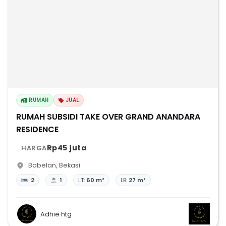
RUMAH
JUAL
RUMAH SUBSIDI TAKE OVER GRAND ANANDARA
RESIDENCE
Rp45 juta
HARGA
Babelan
,
Bekasi
2
1
LT:
60 m²
LB:
27 m²
Adhie htg