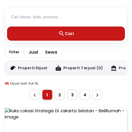
Cari
Jual
Sewa
Filter
Properti Dijual
Properti Terjual
(0)
Proper
95
Dijual oleh Adi NL
1
2
3
4