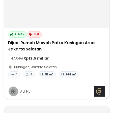
RUMAH
JUAL
Dijual Rumah Mewah Patra Kuningan Area
Jakarta Selatan
Rp12,5 miliar
HARGA
Kuningan
,
Jakarta Selatan
4
4
LT:
311 m²
LB:
244 m²
Adi NL