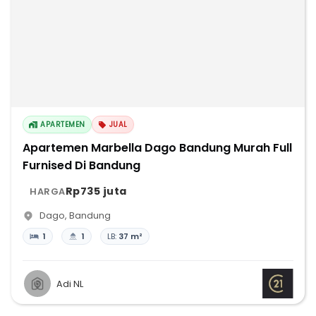
APARTEMEN
JUAL
Apartemen Marbella Dago Bandung Murah Full
Furnised Di Bandung
Rp735 juta
HARGA
Dago
,
Bandung
1
1
LB:
37 m²
Adi NL