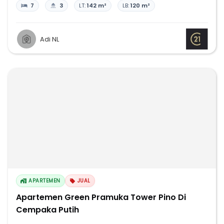
7
3
LT:
142 m²
LB:
120 m²
Adi NL
APARTEMEN
JUAL
Apartemen Green Pramuka Tower Pino Di
Cempaka Putih