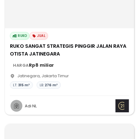
RUKO
JUAL
RUKO SANGAT STRATEGIS PINGGIR JALAN RAYA
OTISTA JATINEGARA
Rp8 miliar
HARGA
Jatinegara
,
Jakarta Timur
LT:
315 m²
LB:
276 m²
Adi NL