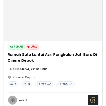
RUMAH
JUAL
Rumah Satu Lantai Asri Pangkalan Jati Baru Di
Cinere Depok
Rp4,22 miliar
HARGA
Cinere
,
Depok
3
3
LT:
225 m²
LB:
200 m²
Adi NL