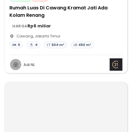
Rumah Luas Di Cawang Kramat Jati Ada
Kolam Renang
Rp6 miliar
HARGA
Cawang
,
Jakarta Timur
5
4
LT:
504 m²
LB:
450 m²
Adi NL