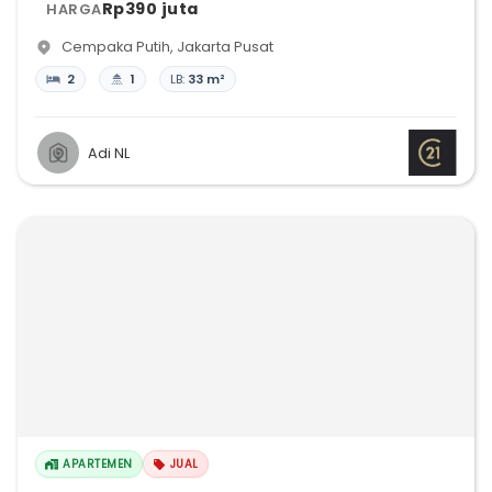
Rp390 juta
HARGA
Cempaka Putih
,
Jakarta Pusat
2
1
LB:
33 m²
Adi NL
APARTEMEN
JUAL