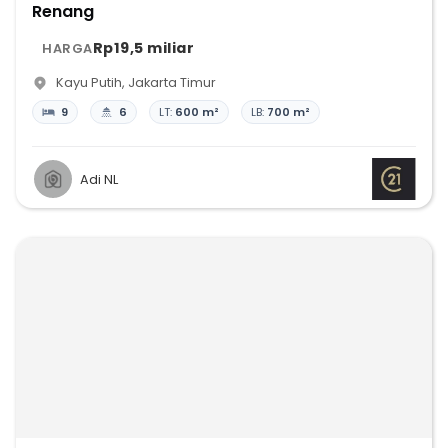
Renang
Rp19,5 miliar
HARGA
Kayu Putih
,
Jakarta Timur
9
6
LT:
600 m²
LB:
700 m²
Adi NL