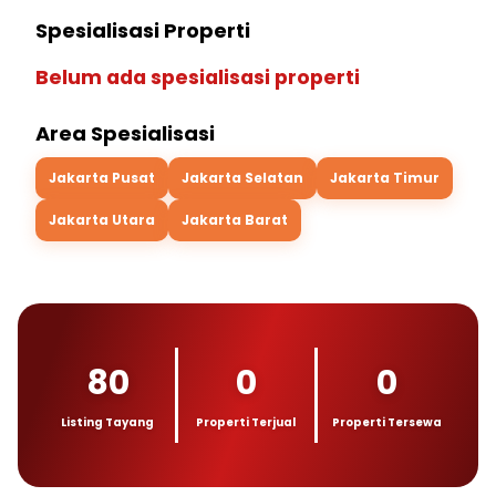
Spesialisasi Properti
Belum ada spesialisasi properti
Area Spesialisasi
Jakarta Pusat
Jakarta Selatan
Jakarta Timur
Jakarta Utara
Jakarta Barat
80
0
0
Listing Tayang
Properti Terjual
Properti Tersewa