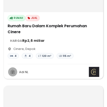
RUMAH
JUAL
Rumah Baru Dalam Komplek Perumahan
Cinere
Rp2,6 miliar
HARGA
Cinere
,
Depok
4
4
LT:
120 m²
LB:
115 m²
Adi NL