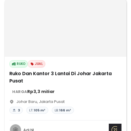
RUKO
JUAL
Ruko Dan Kantor 3 Lantai Di Johar Jakarta
Pusat
Rp3,3 miliar
HARGA
Johar Baru
,
Jakarta Pusat
3
LT:
105 m²
LB:
166 m²
Adi NL