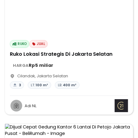
RUKO
JUAL
Ruko Lokasi Strategis Di Jakarta Selatan
Rp5 miliar
HARGA
Cilandak
,
Jakarta Selatan
3
LT:
100 m²
LB:
400 m²
Adi NL