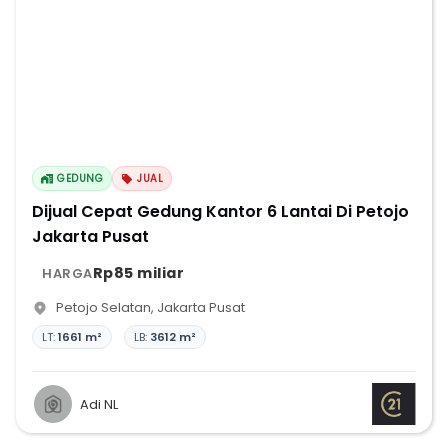
GEDUNG
JUAL
Dijual Cepat Gedung Kantor 6 Lantai Di Petojo
Jakarta Pusat
Rp85 miliar
HARGA
Petojo Selatan
,
Jakarta Pusat
LT:
1661 m²
LB:
3612 m²
Adi NL