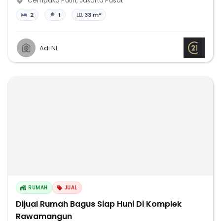
Cempaka Putih
,
Jakarta Pusat
2
1
LB:
33 m²
Adi NL
RUMAH
JUAL
Dijual Rumah Bagus Siap Huni Di Komplek
Rawamangun