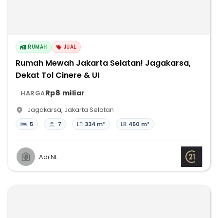
RUMAH
JUAL
Rumah Mewah Jakarta Selatan! Jagakarsa,
Dekat Tol Cinere & UI
Rp8 miliar
HARGA
Jagakarsa
,
Jakarta Selatan
5
7
LT:
334 m²
LB:
450 m²
Adi NL