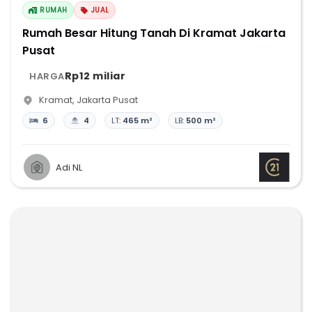
RUMAH
JUAL
Rumah Besar Hitung Tanah Di Kramat Jakarta
Pusat
Rp12 miliar
HARGA
Kramat
,
Jakarta Pusat
6
4
LT:
465 m²
LB:
500 m²
Adi NL