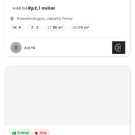
Rp2,1 miliar
HARGA
Rawamangun
,
Jakarta Timur
4
2
LT:
85 m²
LB:
170 m²
Adi NL
RUMAH
JUAL