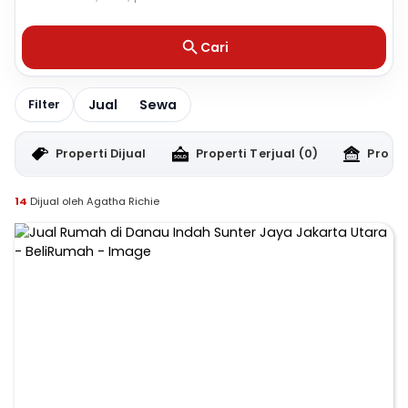
Cari
Jual
Sewa
Filter
Properti Dijual
Properti Terjual
(0)
Proper
14
Dijual oleh Agatha Richie