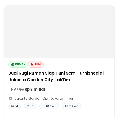
RUMAH
JUAL
Jual Rugi Rumah Siap Huni Semi Furnished di
Jakarta Garden City JakTim
Rp3 miliar
HARGA
Jakarta Garden City
,
Jakarta Timur
4
3
LT:
160 m²
LB:
112 m²