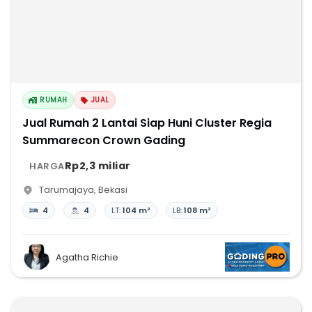
RUMAH
JUAL
Jual Rumah 2 Lantai Siap Huni Cluster Regia
Summarecon Crown Gading
Rp2,3 miliar
HARGA
Tarumajaya
,
Bekasi
4
4
LT:
104 m²
LB:
108 m²
Agatha Richie