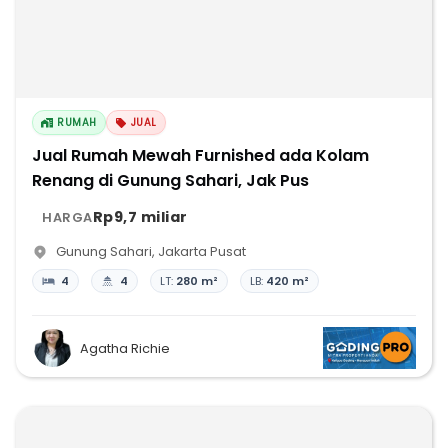
RUMAH
JUAL
Jual Rumah Mewah Furnished ada Kolam
Renang di Gunung Sahari, Jak Pus
Rp9,7 miliar
HARGA
Gunung Sahari
,
Jakarta Pusat
4
4
LT:
280 m²
LB:
420 m²
Agatha Richie