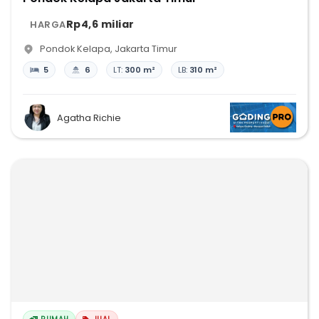
Rp4,6 miliar
HARGA
Pondok Kelapa
,
Jakarta Timur
5
6
LT:
300 m²
LB:
310 m²
Agatha Richie