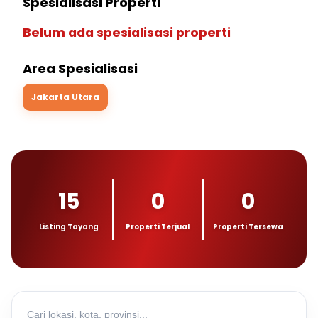
Spesialisasi Properti
Belum ada spesialisasi properti
Area Spesialisasi
Jakarta Utara
15
0
0
Listing Tayang
Properti Terjual
Properti Tersewa