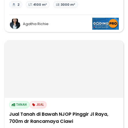
2
LT:
4100 m²
LB:
3000 m²
Agatha Richie
TANAH
JUAL
Jual Tanah di Bawah NJOP Pinggir Jl Raya,
700m dr Rancamaya Ciawi