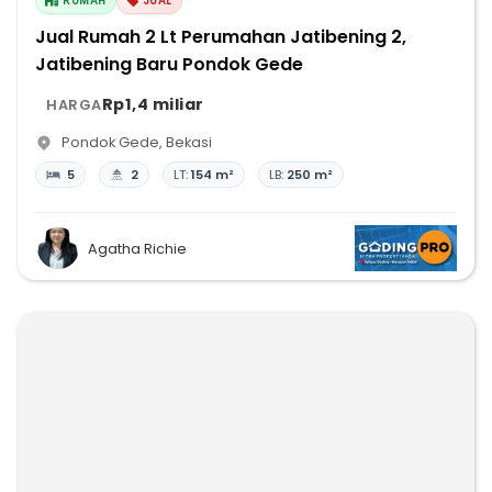
RUMAH
JUAL
Jual Rumah 2 Lt Perumahan Jatibening 2,
Jatibening Baru Pondok Gede
Rp1,4 miliar
HARGA
Pondok Gede
,
Bekasi
5
2
LT:
154 m²
LB:
250 m²
Agatha Richie