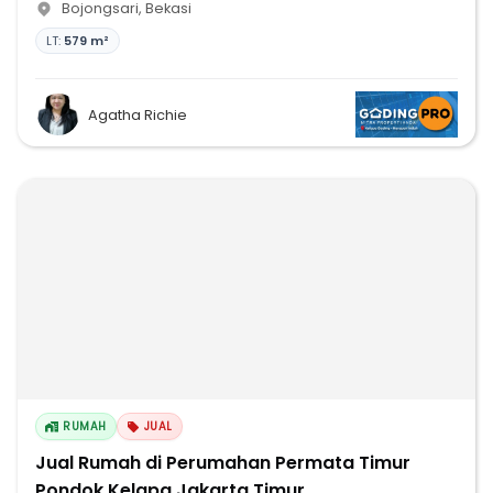
Bojongsari
,
Bekasi
LT:
579 m²
Agatha Richie
RUMAH
JUAL
Jual Rumah di Perumahan Permata Timur
Pondok Kelapa Jakarta Timur