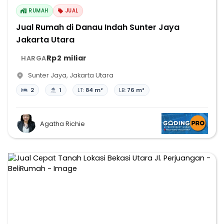
RUMAH
JUAL
Jual Rumah di Danau Indah Sunter Jaya
Jakarta Utara
Rp2 miliar
HARGA
Sunter Jaya
,
Jakarta Utara
2
1
LT:
84 m²
LB:
76 m²
Agatha Richie