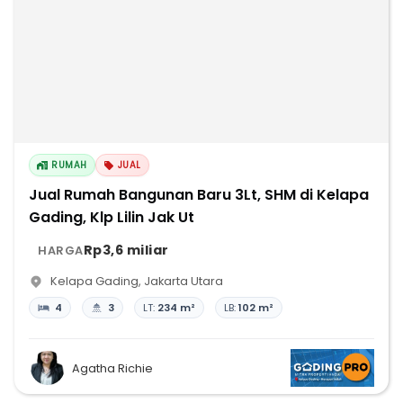
RUMAH
JUAL
Jual Rumah Bangunan Baru 3Lt, SHM di Kelapa
Gading, Klp Lilin Jak Ut
Rp3,6 miliar
HARGA
Kelapa Gading
,
Jakarta Utara
4
3
LT:
234 m²
LB:
102 m²
Agatha Richie