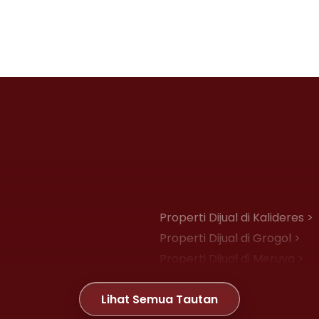
Properti Dijual di Kalideres >
Properti Dijual di Grogol >
Properti Dijual di Meruya >
Properti Dijual di Joglo >
Lihat Semua Tautan