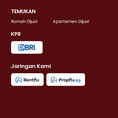
TEMUKAN
 >
Rumah Dijual
Apartemen Dijual
KPR
>
 >
Jaringan Kami
u >
>
 Lama >
 >