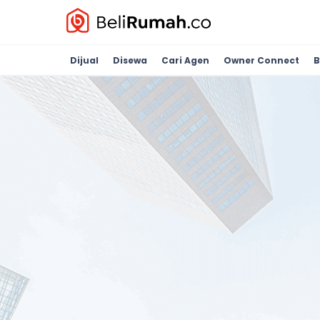
Dijual
Disewa
Cari Agen
Owner Connect
B