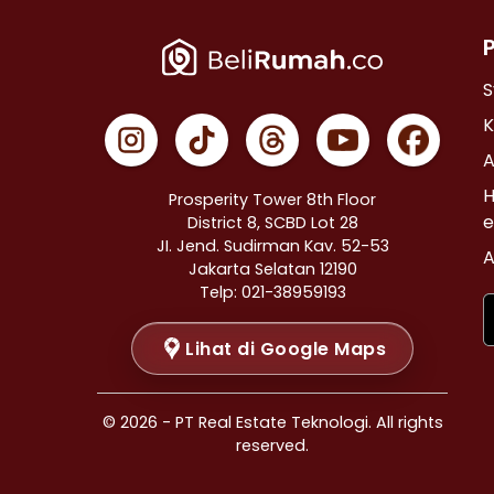
Properti Dijual di Cempaka Putih >
Properti Dijual di Johar Baru >
Properti Dijual di Menteng >
S
Properti Dijual di Tanah Abang >
K
Properti Dijual di Kramat >
A
Properti Dijual di Bendungan Hilir >
H
Prosperity Tower 8th Floor
Properti Dijual di Jakarta Selatan >
e
District 8, SCBD Lot 28
JI. Jend. Sudirman Kav. 52-53
Properti Dijual di Cilandak >
A
Jakarta Selatan 12190
Properti Dijual di Gandaria Selatan >
Telp: 021-38959193
Properti Dijual di Cipete Selatan >
Lihat di Google Maps
Properti Dijual di Lenteng Agung >
Properti Dijual di Pondok Pinang >
Properti Dijual di Kebayoran Baru >
© 2026 - PT Real Estate Teknologi. All rights
Properti Dijual di Mampang Prapatan >
reserved.
Properti Dijual di Pasar Minggu >