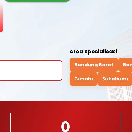
Area Spesialisasi
Bandung Barat
Ba
Cimahi
Sukabumi
0