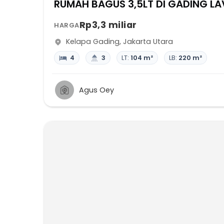
RUMAH BAGUS 3,5LT DI GADING L
Rp3,3 miliar
HARGA
Kelapa Gading
,
Jakarta Utara
4
3
LT:
104 m²
LB:
220 m²
Agus Oey