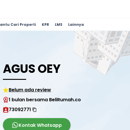
antu Cari Properti
KPR
LMS
Lainnya
AGUS OEY
Belum ada review
1 bulan bersama BeliRumah.co
73092771
Kontak Whatsapp