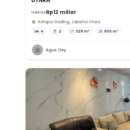
UTARA
Rp12 miliar
HARGA
Kelapa Gading
,
Jakarta Utara
4
2
LT:
329 m²
LB:
800 m²
Agus Oey