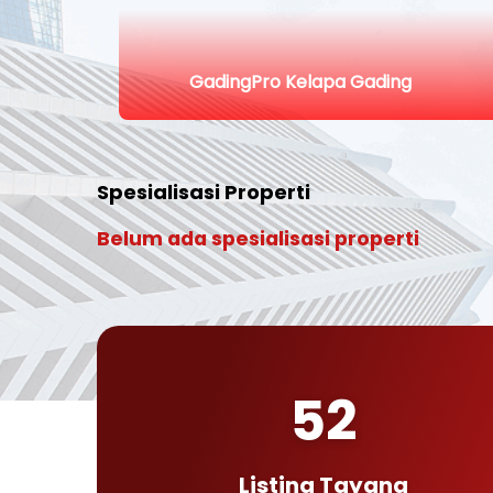
GadingPro Kelapa Gading
Spesialisasi Properti
Belum ada spesialisasi properti
52
Listing Tayang