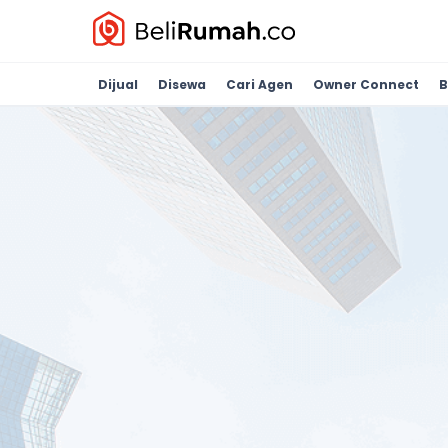
Dijual
Disewa
Cari Agen
Owner Connect
B