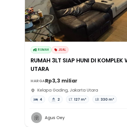
RUMAH
JUAL
RUMAH 3LT SIAP HUNI DI KOMPLEK
UTARA
Rp3,3 miliar
HARGA
Kelapa Gading
,
Jakarta Utara
4
2
LT:
127 m²
LB:
330 m²
Agus Oey