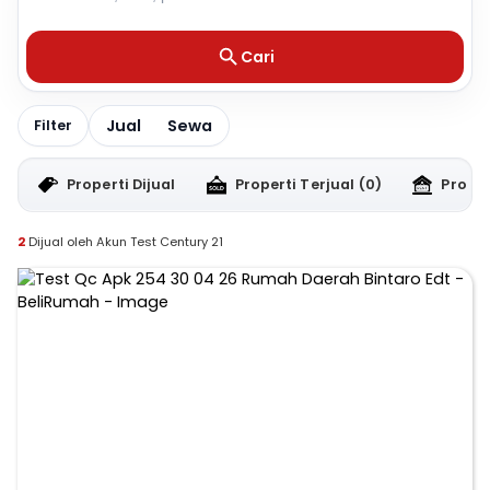
Cari
Jual
Sewa
Filter
Properti Dijual
Properti Terjual
(0)
Proper
2
Dijual oleh Akun Test Century 21