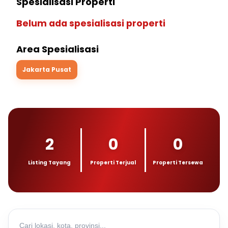
Spesialisasi Properti
Belum ada spesialisasi properti
Area Spesialisasi
Jakarta Pusat
2
0
0
Listing Tayang
Properti Terjual
Properti Tersewa