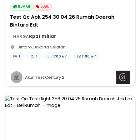
RUMAH
JUAL
Test Qc Apk 254 30 04 26 Rumah Daerah
Bintaro Edt
Rp21 miliar
HARGA
Bintaro
,
Jakarta Selatan
1
1
LT:
1700 m²
LB:
1100 m²
Akun Test Century 21