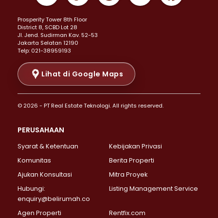
Properti Dijual di Kemayoran >
Prosperity Tower 8th Floor
Properti Dijual di Menteng >
District 8, SCBD Lot 28
Properti Dijual di Senen >
JI. Jend. Sudirman Kav. 52-53
Jakarta Selatan 12190
Properti Dijual di Tanah Abang >
Telp: 021-38959193
Properti Dijual di Cikini >
Properti Dijual di Kramat >
Lihat di Google Maps
Properti Dijual di Pasar Baru >
Properti Dijual di Bendungan Hilir >
© 2026 - PT Real Estate Teknologi. All rights reserved.
Properti Dijual di Jakarta Selatan >
Properti Dijual di Cilandak >
PERUSAHAAN
Properti Dijual di Lebak Bulus >
Syarat & Ketentuan
Kebijakan Privasi
Properti Dijual di Gandaria Selatan >
Properti Dijual di Pondok Labu >
Komunitas
Berita Properti
Properti Dijual di Cipete Selatan >
Ajukan Konsultasi
Mitra Proyek
Properti Dijual di Jagakarsa >
Hubungi:
Listing Management Service
Properti Dijual di Lenteng Agung >
enquiry@belirumah.co
Properti Dijual di Senayan >
Agen Properti
Rentfix.com
Properti Dijual di Pondok Pinang >