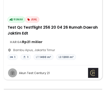
RUMAH
JUAL
Test Qc Testflight 256 20 04 26 Rumah Daerah
Jaktim Edt
Rp21 miliar
HARGA
Bambu Apus
,
Jakarta Timur
1
1
LT:
1400 m²
LB:
1200 m²
Akun Test Century 21