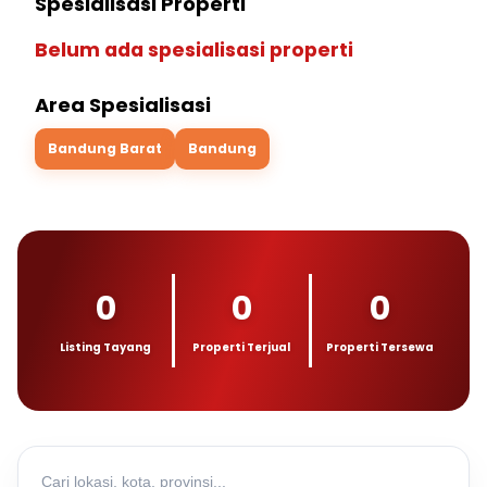
Spesialisasi Properti
Belum ada spesialisasi properti
Area Spesialisasi
Bandung Barat
Bandung
0
0
0
Listing Tayang
Properti Terjual
Properti Tersewa