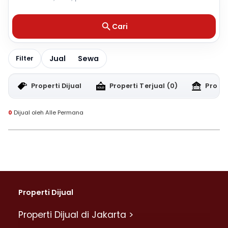
Cari
Jual
Sewa
Filter
Properti Dijual
Properti Terjual
(0)
Proper
0
Dijual oleh Alle Permana
Properti Dijual
Properti Dijual di Jakarta >