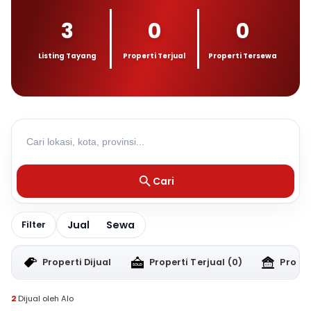
3
0
0
Listing Tayang
Properti Terjual
Properti Tersewa
Cari
Jual
Sewa
Filter
Properti Dijual
Properti Terjual
(0)
Proper
2
Dijual oleh Alo