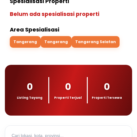
Spesialisasi Properti
Belum ada spesialisasi properti
Area Spesialisasi
Tangerang
Tangerang
Tangerang Selatan
0
0
0
Listing Tayang
Properti Terjual
Properti Tersewa