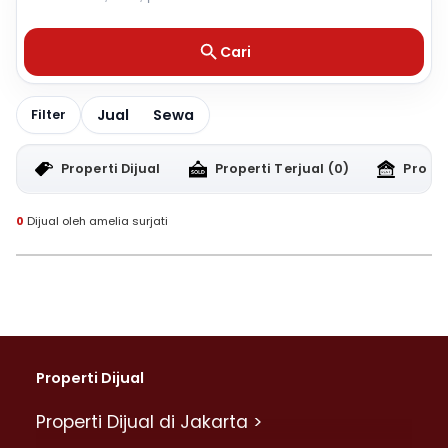
Cari
Jual
Sewa
Filter
Properti Dijual
Properti Terjual
(0)
Proper
0
Dijual oleh amelia surjati
Properti Dijual
Properti Dijual di Jakarta >