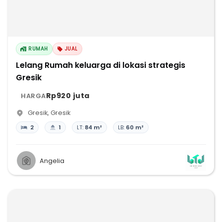
RUMAH
JUAL
Lelang Rumah keluarga di lokasi strategis
Gresik
Rp920 juta
HARGA
Gresik
,
Gresik
2
1
LT:
84 m²
LB:
60 m²
Angelia