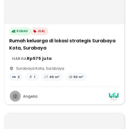
RUMAH
JUAL
Rumah keluarga di lokasi strategis Surabaya
Kota, Surabaya
Rp575 juta
HARGA
Surabaya Kota
,
Surabaya
2
1
LT:
40 m²
LB:
50 m²
Angelia