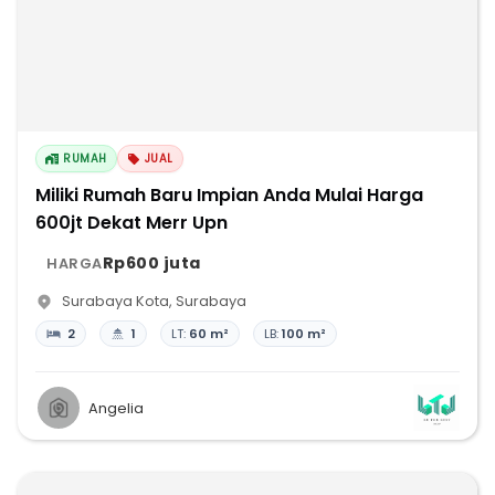
RUMAH
JUAL
Miliki Rumah Baru Impian Anda Mulai Harga
600jt Dekat Merr Upn
Rp600 juta
HARGA
Surabaya Kota
,
Surabaya
2
1
LT:
60 m²
LB:
100 m²
Angelia