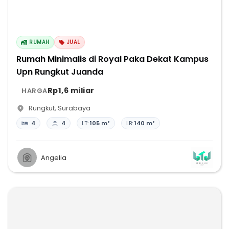
RUMAH
JUAL
Rumah Minimalis di Royal Paka Dekat Kampus
Upn Rungkut Juanda
Rp1,6 miliar
HARGA
Rungkut
,
Surabaya
4
4
LT:
105 m²
LB:
140 m²
Angelia