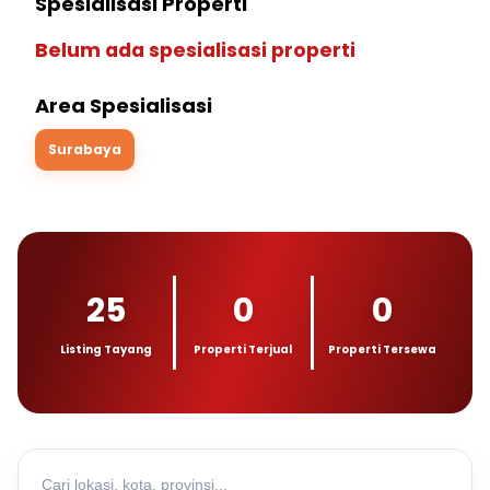
Spesialisasi Properti
Belum ada spesialisasi properti
Area Spesialisasi
Surabaya
25
0
0
Listing Tayang
Properti Terjual
Properti Tersewa