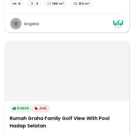
6
3
LT:
186 m²
LB:
313 m²
Angelia
RUMAH
JUAL
Rumah Graha Family Golf View With Pool
Hadap Selatan