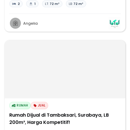
2
1
LT:
72 m²
LB:
72 m²
Angelia
RUMAH
JUAL
Rumah Dijual di Tambaksari, Surabaya, LB
200m², Harga Kompetitif!