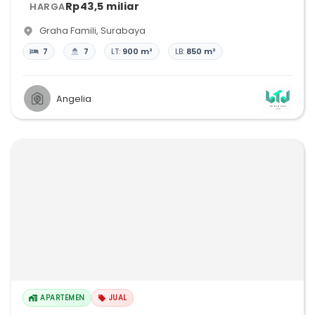
Rp43,5 miliar
HARGA
Graha Famili
,
Surabaya
7
7
LT:
900 m²
LB:
850 m²
Angelia
APARTEMEN
JUAL