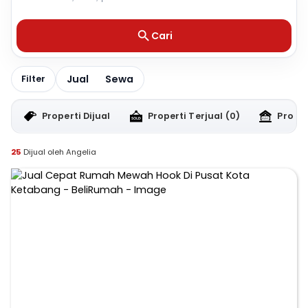
Cari
Jual
Sewa
Filter
Properti Dijual
Properti Terjual
(0)
Proper
25
Dijual oleh Angelia