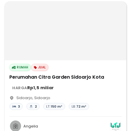
RUMAH
JUAL
Perumahan Citra Garden Sidoarjo Kota
Rp1,5 miliar
HARGA
Sidoarjo
,
Sidoarjo
3
2
LT:
150 m²
LB:
72 m²
Angelia