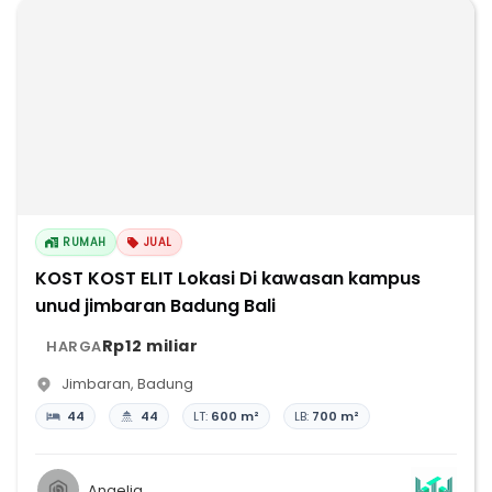
RUMAH
JUAL
KOST KOST ELIT Lokasi Di kawasan kampus
unud jimbaran Badung Bali
Rp12 miliar
HARGA
Jimbaran
,
Badung
44
44
LT:
600 m²
LB:
700 m²
Angelia