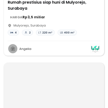
Rumah prestisius siap huni di Mulyorejo,
Surabaya
Rp3,5 miliar
HARGA
Mulyorejo
,
Surabaya
4
2
LT:
220 m²
LB:
400 m²
Angelia