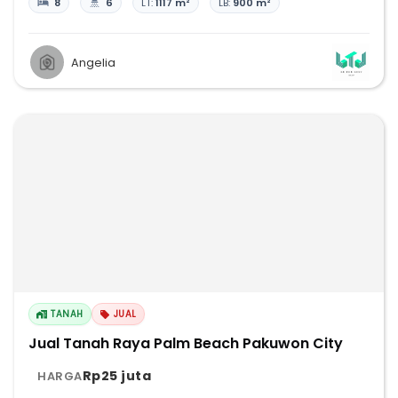
8
6
LT:
1117 m²
LB:
900 m²
Angelia
TANAH
JUAL
Jual Tanah Raya Palm Beach Pakuwon City
Rp25 juta
HARGA