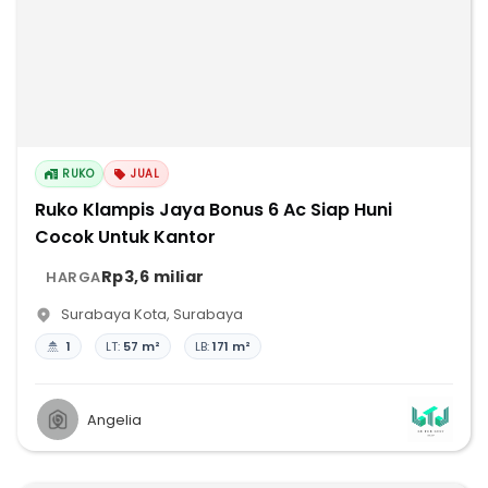
RUKO
JUAL
Ruko Klampis Jaya Bonus 6 Ac Siap Huni
Cocok Untuk Kantor
Rp3,6 miliar
HARGA
Surabaya Kota
,
Surabaya
1
LT:
57 m²
LB:
171 m²
Angelia