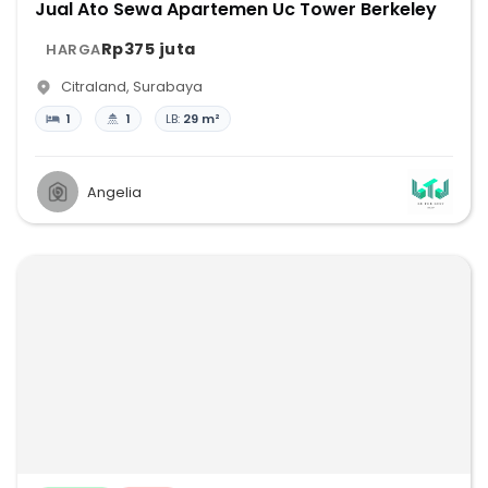
Jual Ato Sewa Apartemen Uc Tower Berkeley
Rp375 juta
HARGA
Citraland
,
Surabaya
1
1
LB:
29 m²
Angelia