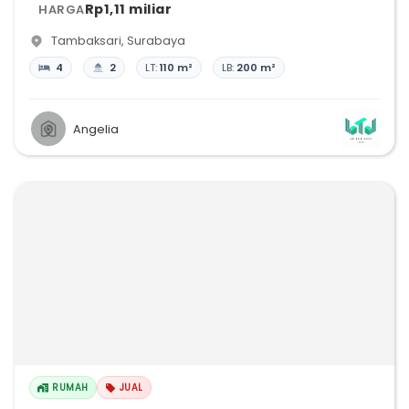
Rp1,11 miliar
HARGA
Tambaksari
,
Surabaya
4
2
LT:
110 m²
LB:
200 m²
Angelia
RUMAH
JUAL