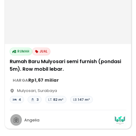
RUMAH
JUAL
Rumah Baru Mulyosari semi furnish (pondasi
5m). Row mobil lebar.
Rp1,67 miliar
HARGA
Mulyosari
,
Surabaya
4
3
LT:
82 m²
LB:
147 m²
Angelia