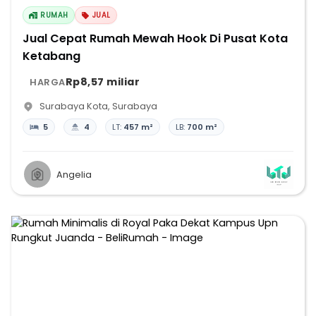
RUMAH
JUAL
Jual Cepat Rumah Mewah Hook Di Pusat Kota
Ketabang
Rp8,57 miliar
HARGA
Surabaya Kota
,
Surabaya
5
4
LT:
457 m²
LB:
700 m²
Angelia