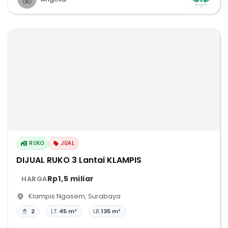
RUKO
JUAL
DIJUAL RUKO 3 Lantai KLAMPIS
Rp1,5 miliar
HARGA
Klampis Ngasem
,
Surabaya
2
LT:
45 m²
LB:
135 m²