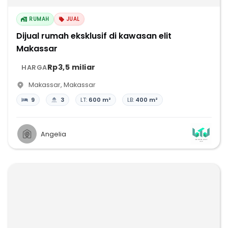
RUMAH
JUAL
Dijual rumah eksklusif di kawasan elit
Makassar
Rp3,5 miliar
HARGA
Makassar
,
Makassar
9
3
LT:
600 m²
LB:
400 m²
Angelia