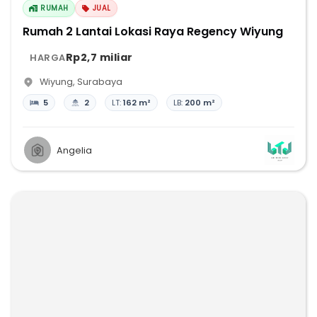
RUMAH
JUAL
Rumah 2 Lantai Lokasi Raya Regency Wiyung
Rp2,7 miliar
HARGA
Wiyung
,
Surabaya
5
2
LT:
162 m²
LB:
200 m²
Angelia