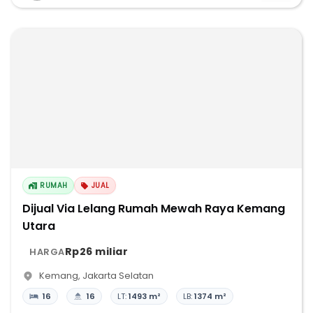
RUMAH
JUAL
Dijual Via Lelang Rumah Mewah Raya Kemang
Utara
Rp26 miliar
HARGA
Kemang
,
Jakarta Selatan
16
16
LT:
1493 m²
LB:
1374 m²