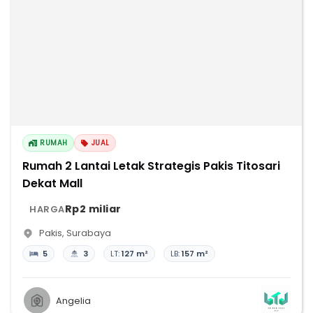
RUMAH
JUAL
Rumah 2 Lantai Letak Strategis Pakis Titosari
Dekat Mall
Rp2 miliar
HARGA
Pakis
,
Surabaya
5
3
LT:
127 m²
LB:
157 m²
Angelia