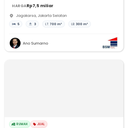
Rp7,5 miliar
HARGA
Jagakarsa
,
Jakarta Selatan
5
3
LT:
700 m²
LB:
300 m²
Ano Sumarno
RUMAH
JUAL