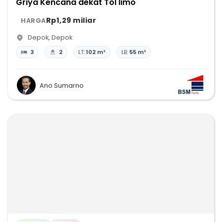
Griya Kencana dekat Tol limo
Rp1,29 miliar
HARGA
Depok
,
Depok
3
2
LT:
102 m²
LB:
55 m²
Ano Sumarno