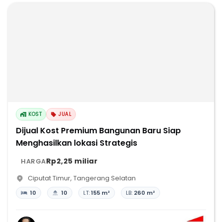
KOST
JUAL
Dijual Kost Premium Bangunan Baru Siap
Menghasilkan lokasi Strategis
Rp2,25 miliar
HARGA
Ciputat Timur
,
Tangerang Selatan
10
10
LT:
155 m²
LB:
260 m²