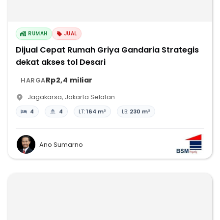
RUMAH
JUAL
Dijual Cepat Rumah Griya Gandaria Strategis
dekat akses tol Desari
Rp2,4 miliar
HARGA
Jagakarsa
,
Jakarta Selatan
4
4
LT:
164 m²
LB:
230 m²
Ano Sumarno