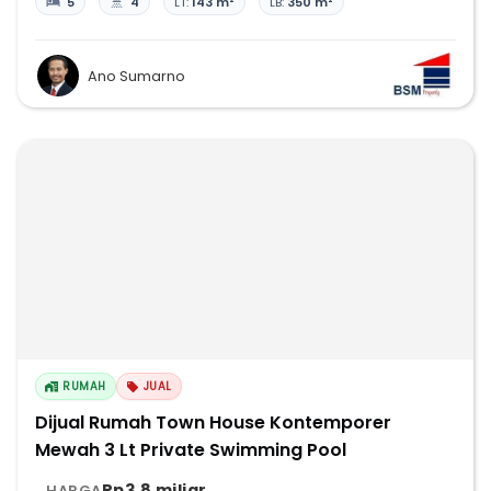
5
4
LT:
143 m²
LB:
350 m²
Ano Sumarno
RUMAH
JUAL
Dijual Rumah Town House Kontemporer
Mewah 3 Lt Private Swimming Pool
Rp3,8 miliar
HARGA