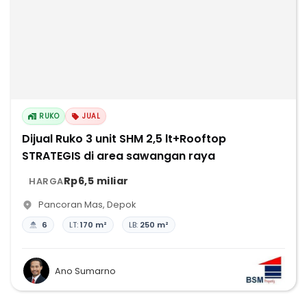
RUKO
JUAL
Dijual Ruko 3 unit SHM 2,5 lt+Rooftop
STRATEGIS di area sawangan raya
Rp6,5 miliar
HARGA
Pancoran Mas
,
Depok
6
LT:
170 m²
LB:
250 m²
Ano Sumarno