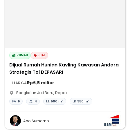
RUMAH
JUAL
Dijual Rumah Hunian Kavling Kawasan Andara
Strategis Tol DEPASARI
Rp6,5 miliar
HARGA
Pangkalan Jati Baru
,
Depok
9
4
LT:
500 m²
LB:
350 m²
Ano Sumarno