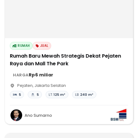
RUMAH
JUAL
Rumah Baru Mewah Strategis Dekat Pejaten
Raya dan Mall The Park
Rp6 miliar
HARGA
Pejaten
,
Jakarta Selatan
5
5
LT:
125 m²
LB:
240 m²
Ano Sumarno