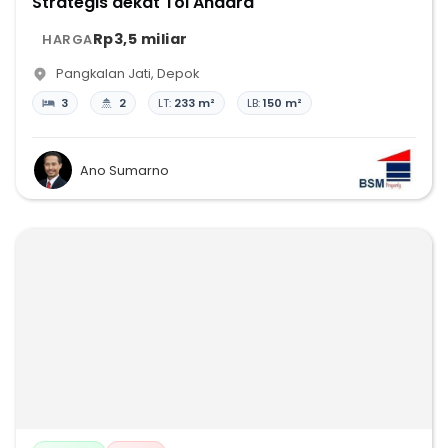
Strategis dekat Tol Andara
Rp3,5 miliar
HARGA
Pangkalan Jati
,
Depok
3
2
LT:
233 m²
LB:
150 m²
Ano Sumarno