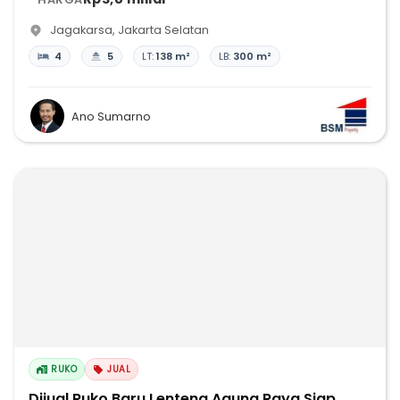
Jagakarsa
,
Jakarta Selatan
4
5
LT:
138 m²
LB:
300 m²
Ano Sumarno
RUKO
JUAL
Dijual Ruko Baru Lenteng Agung Raya Siap