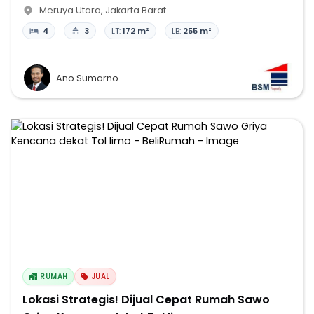
Meruya Utara
,
Jakarta Barat
4
3
LT:
172 m²
LB:
255 m²
Ano Sumarno
RUMAH
JUAL
Lokasi Strategis! Dijual Cepat Rumah Sawo