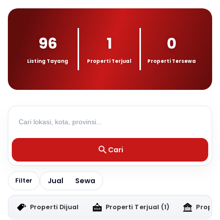
96
1
0
Listing Tayang
Properti Terjual
Properti Tersewa
Cari
Jual
Sewa
Filter
Properti Dijual
Properti Terjual
(1)
Proper