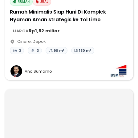
RUMAH
JUAL
Rumah Minimalis Siap Huni Di Komplek
Nyaman Aman strategis ke Tol Limo
Rp1,52 miliar
HARGA
Cinere
,
Depok
3
3
LT:
90 m²
LB:
130 m²
Ano Sumarno