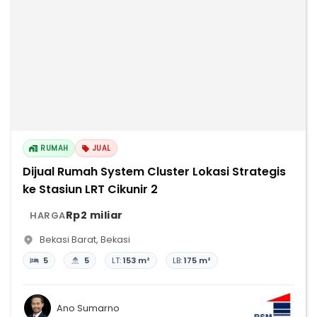
RUMAH
JUAL
Dijual Rumah System Cluster Lokasi Strategis
ke Stasiun LRT Cikunir 2
Rp2 miliar
HARGA
Bekasi Barat
,
Bekasi
5
5
LT:
153 m²
LB:
175 m²
Ano Sumarno