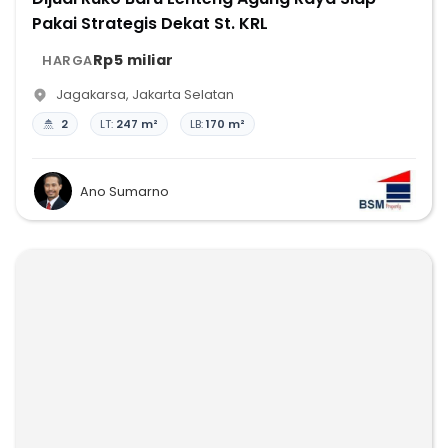
Pakai Strategis Dekat St. KRL
Rp5 miliar
HARGA
Jagakarsa
,
Jakarta Selatan
2
LT:
247 m²
LB:
170 m²
Ano Sumarno