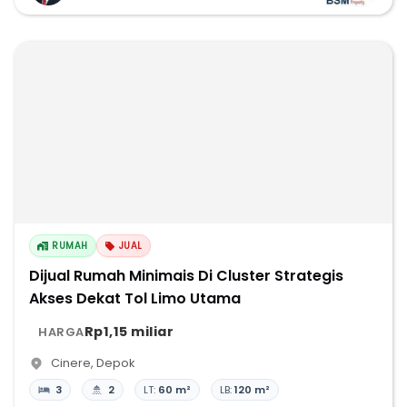
RUMAH
JUAL
Dijual Rumah Minimais Di Cluster Strategis
Akses Dekat Tol Limo Utama
Rp1,15 miliar
HARGA
Cinere
,
Depok
3
2
LT:
60 m²
LB:
120 m²