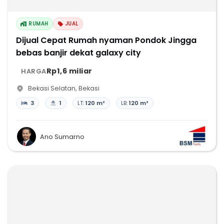
RUMAH
JUAL
Dijual Cepat Rumah nyaman Pondok Jingga
bebas banjir dekat galaxy city
Rp1,6 miliar
HARGA
Bekasi Selatan
,
Bekasi
3
1
LT:
120 m²
LB:
120 m²
Ano Sumarno