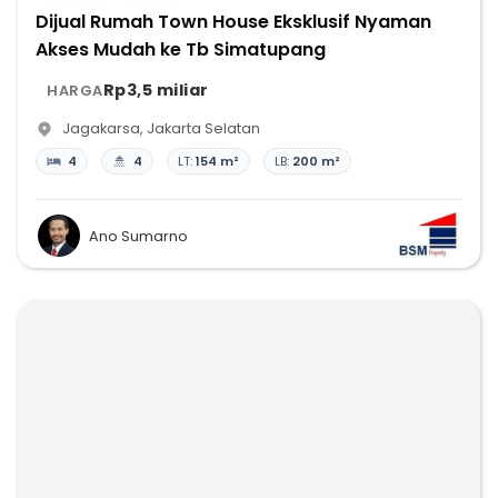
Dijual Rumah Town House Eksklusif Nyaman
Akses Mudah ke Tb Simatupang
Rp3,5 miliar
HARGA
Jagakarsa
,
Jakarta Selatan
4
4
LT:
154 m²
LB:
200 m²
Ano Sumarno