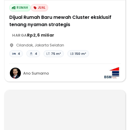
RUMAH
JUAL
Dijual Rumah Baru mewah Cluster eksklusif
tenang nyaman strategis
Rp2,6 miliar
HARGA
Cilandak
,
Jakarta Selatan
4
4
LT:
75 m²
LB:
150 m²
Ano Sumarno