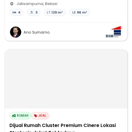
Jatisampurna
,
Bekasi
4
3
LT:
129 m²
LB:
96 m²
Ano Sumarno
RUMAH
JUAL
Dijual Rumah Cluster Premium Cinere Lokasi