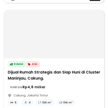
RUMAH
JUAL
Dijual Rumah Strategis dan Siap Huni di Cluster
Maninjau, Cakung.
Rp4,8 miliar
HARGA
Cakung
,
Jakarta Timur
5
4
LT:
156 m²
LB:
156 m²