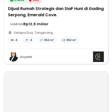
RUMAH
JUAL
Dijual Rumah Strategis dan SiaP Huni di Gading
Serpong, Emerald Cove.
Rp12,5 miliar
HARGA
Kelapa Dua
,
Tangerang
4
4
LT:
352 m²
LB:
352 m²
Ariyanti