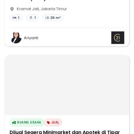
Kramat Jati
,
Jakarta Timur
1
1
LB:
26 m²
Ariyanti
RUANG USAHA
JUAL
Dijual Segera Minimarket dan Apotek di Tipar