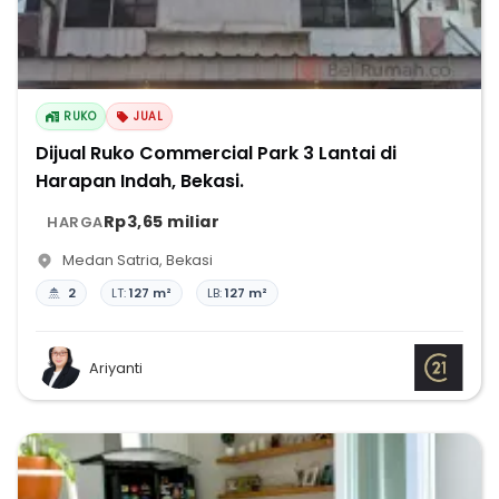
RUKO
JUAL
Dijual Ruko Commercial Park 3 Lantai di
Harapan Indah, Bekasi.
Rp3,65 miliar
HARGA
Medan Satria
,
Bekasi
2
LT:
127 m²
LB:
127 m²
Ariyanti