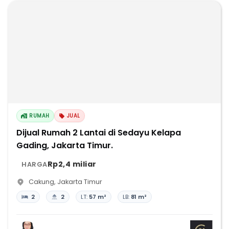
RUMAH
JUAL
Dijual Rumah 2 Lantai di Sedayu Kelapa
Gading, Jakarta Timur.
Rp2,4 miliar
HARGA
Cakung
,
Jakarta Timur
2
2
LT:
57 m²
LB:
81 m²