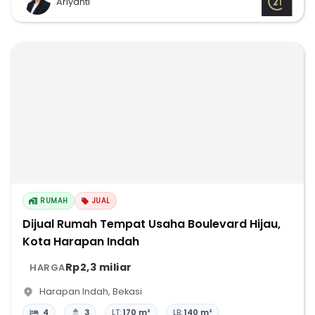
Ariyanti
RUMAH
JUAL
Dijual Rumah Tempat Usaha Boulevard Hijau,
Kota Harapan Indah
Rp2,3 miliar
HARGA
Harapan Indah
,
Bekasi
4
3
LT:
170 m²
LB:
140 m²