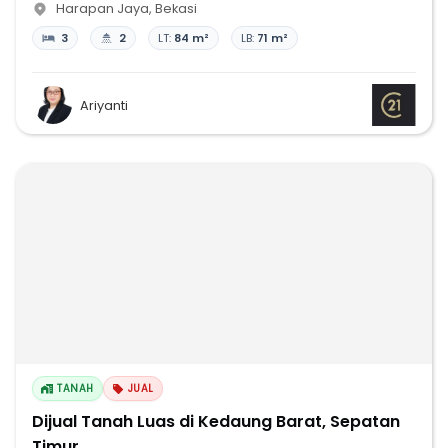
Harapan Jaya
,
Bekasi
3
2
LT:
84 m²
LB:
71 m²
Ariyanti
TANAH
JUAL
Dijual Tanah Luas di Kedaung Barat, Sepatan
Timur