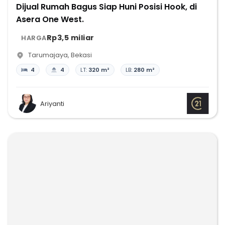
Dijual Rumah Bagus Siap Huni Posisi Hook, di
Asera One West.
Rp3,5 miliar
HARGA
Tarumajaya
,
Bekasi
4
4
LT:
320 m²
LB:
280 m²
Ariyanti