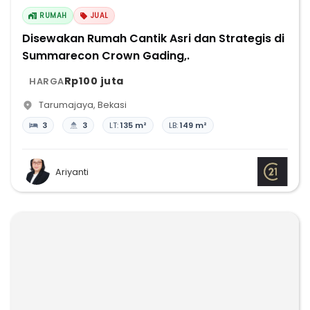
RUMAH
JUAL
Disewakan Rumah Cantik Asri dan Strategis di
Summarecon Crown Gading,.
Rp100 juta
HARGA
Tarumajaya
,
Bekasi
3
3
LT:
135 m²
LB:
149 m²
Ariyanti