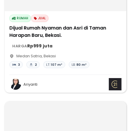
RUMAH
JUAL
Dijual Rumah Nyaman dan Asri di Taman
Harapan Baru, Bekasi.
Rp999 juta
HARGA
Medan Satria
,
Bekasi
3
2
LT:
107 m²
LB:
80 m²
Ariyanti