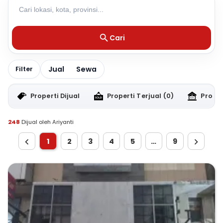
Cari
Jual
Sewa
Filter
Properti Dijual
Properti Terjual
(0)
Proper
248
Dijual oleh Ariyanti
1
2
3
4
5
…
9