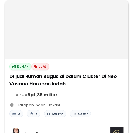
RUMAH
JUAL
DIijual Rumah Bagus di Dalam Cluster Di Neo
Vasana Harapan indah
Rp1,35 miliar
HARGA
Harapan Indah
,
Bekasi
3
3
LT:
126 m²
LB:
80 m²