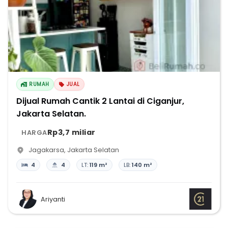
RUMAH
JUAL
Dijual Rumah Cantik 2 Lantai di Ciganjur,
Jakarta Selatan.
Rp3,7 miliar
HARGA
Jagakarsa
,
Jakarta Selatan
4
4
LT:
119 m²
LB:
140 m²
Ariyanti