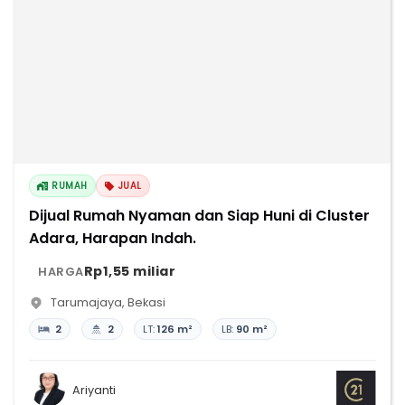
RUMAH
JUAL
Dijual Rumah Nyaman dan Siap Huni di Cluster
Adara, Harapan Indah.
Rp1,55 miliar
HARGA
Tarumajaya
,
Bekasi
2
2
LT:
126 m²
LB:
90 m²
Ariyanti