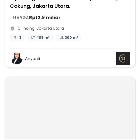
Cakung, Jakarta Utara.
Rp12,9 miliar
HARGA
Cilincing
,
Jakarta Utara
3
LT:
405 m²
LB:
300 m²
Ariyanti