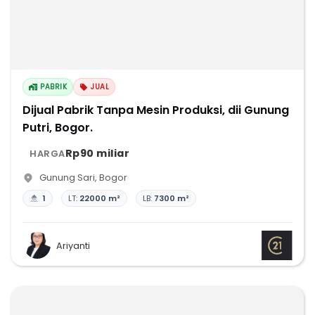
PABRIK
JUAL
Dijual Pabrik Tanpa Mesin Produksi, dii Gunung
Putri, Bogor.
Rp90 miliar
HARGA
Gunung Sari
,
Bogor
1
LT:
22000 m²
LB:
7300 m²
Ariyanti