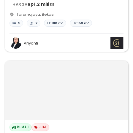
Rp1,2 miliar
HARGA
Tarumajaya
,
Bekasi
5
2
LT:
180 m²
LB:
150 m²
Ariyanti
RUMAH
JUAL