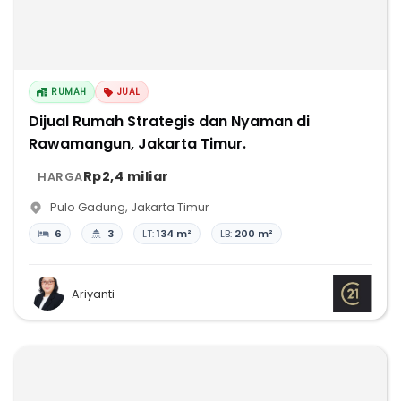
RUMAH
JUAL
Dijual Rumah Strategis dan Nyaman di
Rawamangun, Jakarta Timur.
Rp2,4 miliar
HARGA
Pulo Gadung
,
Jakarta Timur
6
3
LT:
134 m²
LB:
200 m²
Ariyanti