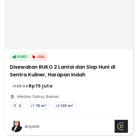
RUKO
JUAL
Disewakan RUKO 2 Lantai dan Siap Huni di
Sentra Kuliner, Harapan Indah
Rp75 juta
HARGA
Medan Satria
,
Bekasi
2
LT:
75 m²
LB:
120 m²
Ariyanti