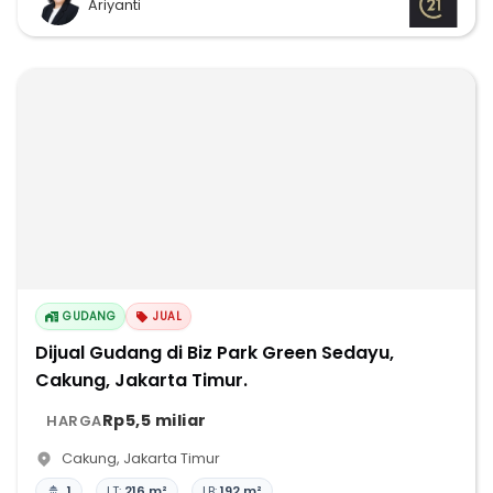
Ariyanti
GUDANG
JUAL
Dijual Gudang di Biz Park Green Sedayu,
Cakung, Jakarta Timur.
Rp5,5 miliar
HARGA
Cakung
,
Jakarta Timur
1
LT:
216 m²
LB:
192 m²