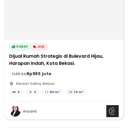
RUMAH
JUAL
Dijual Rumah Strategis di Bulevard Hijau,
Harapan Indah, Kota Bekasi.
Rp965 juta
HARGA
Medan Satria
,
Bekasi
3
2
LT:
94 m²
LB:
70 m²
Ariyanti