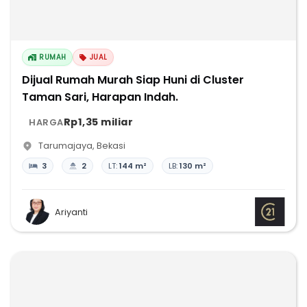
RUMAH
JUAL
Dijual Rumah Murah Siap Huni di Cluster
Taman Sari, Harapan Indah.
Rp1,35 miliar
HARGA
Tarumajaya
,
Bekasi
3
2
LT:
144 m²
LB:
130 m²
Ariyanti