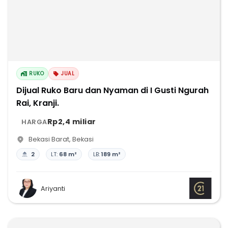
RUKO
JUAL
Dijual Ruko Baru dan Nyaman di I Gusti Ngurah
Rai, Kranji.
Rp2,4 miliar
HARGA
Bekasi Barat
,
Bekasi
2
LT:
68 m²
LB:
189 m²
Ariyanti