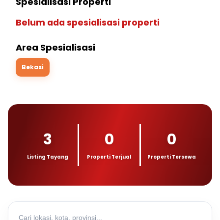
Spesialisasi Properti
Belum ada spesialisasi properti
Area Spesialisasi
Bekasi
3
0
0
Listing Tayang
Properti Terjual
Properti Tersewa