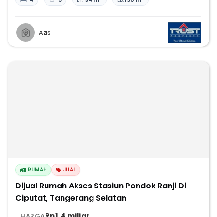
4
3
LT:
94 m²
LB:
150 m²
Azis
RUMAH
JUAL
Dijual Rumah Akses Stasiun Pondok Ranji Di
Ciputat, Tangerang Selatan
Rp1,4 miliar
HARGA