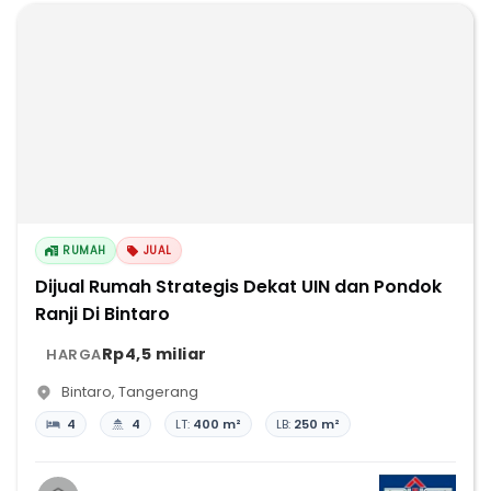
RUMAH
JUAL
Dijual Rumah Strategis Dekat UIN dan Pondok
Ranji Di Bintaro
Rp4,5 miliar
HARGA
Bintaro
,
Tangerang
4
4
LT:
400 m²
LB:
250 m²