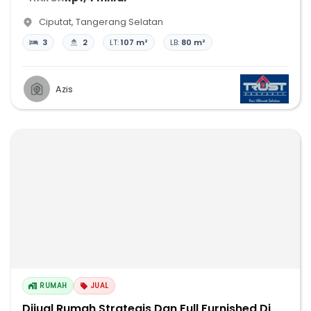
Ciputat
,
Tangerang Selatan
3
2
LT:
107 m²
LB:
80 m²
Azis
RUMAH
JUAL
Dijual Rumah Strategis Dan Full Furnished Di