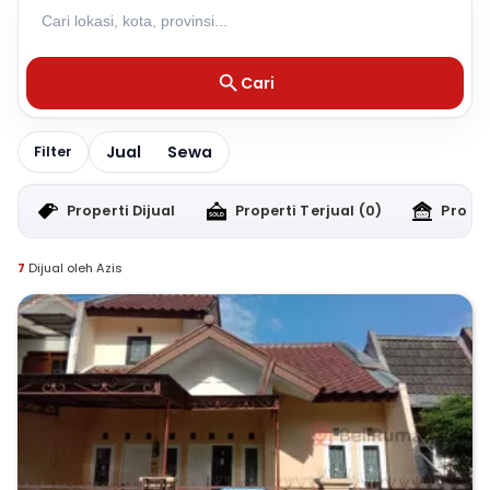
Cari
Jual
Sewa
Filter
Properti Dijual
Properti Terjual
(0)
Proper
7
Dijual oleh Azis