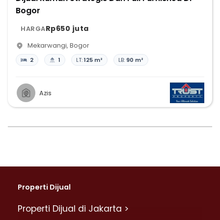
Bogor
Rp650 juta
HARGA
Mekarwangi
,
Bogor
2
1
LT:
125 m²
LB:
90 m²
Azis
Properti Dijual
Properti Dijual di Jakarta >