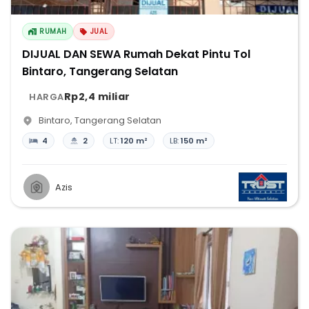
RUMAH
JUAL
DIJUAL DAN SEWA Rumah Dekat Pintu Tol
Bintaro, Tangerang Selatan
Rp2,4 miliar
HARGA
Bintaro
,
Tangerang Selatan
4
2
LT:
120 m²
LB:
150 m²
Azis