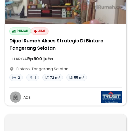
RUMAH
JUAL
Dijual Rumah Akses Strategis Di Bintaro
Tangerang Selatan
Rp900 juta
HARGA
Bintaro
,
Tangerang Selatan
2
1
LT:
72 m²
LB:
55 m²
Azis