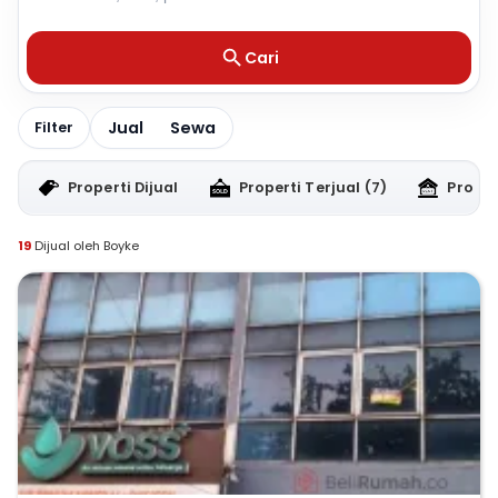
Cari
Jual
Sewa
Filter
Properti Dijual
Properti Terjual
(7)
Proper
19
Dijual oleh Boyke