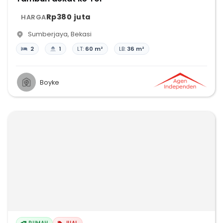
Rp380 juta
HARGA
Sumberjaya
,
Bekasi
2
1
LT:
60 m²
LB:
36 m²
Boyke