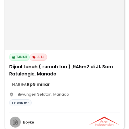
TANAH
JUAL
Dijual tanah ( rumah tua ) ,945m2 di Jl. Sam
Ratulangie, Manado
Rp9 miliar
HARGA
Titiwungen Selatan
,
Manado
LT:
945 m²
Boyke