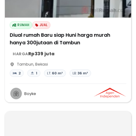
RUMAH
JUAL
Diual rumah Baru siap Huni harga murah
hanya 300jutaan di Tambun
Rp339 juta
HARGA
Tambun
,
Bekasi
2
1
LT:
60 m²
LB:
36 m²
Boyke