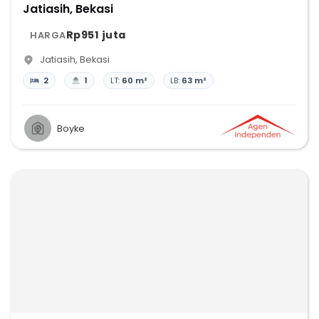
Jatiasih, Bekasi
Rp951 juta
HARGA
Jatiasih
,
Bekasi
2
1
LT:
60 m²
LB:
63 m²
Boyke