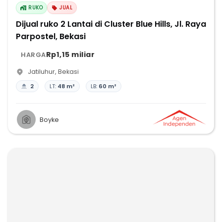
RUKO
JUAL
Dijual ruko 2 Lantai di Cluster Blue Hills, Jl. Raya
Parpostel, Bekasi
Rp1,15 miliar
HARGA
Jatiluhur
,
Bekasi
2
LT:
48 m²
LB:
60 m²
Boyke