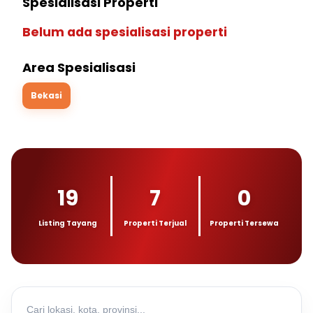
Spesialisasi Properti
Belum ada spesialisasi properti
Area Spesialisasi
Bekasi
19
7
0
Listing Tayang
Properti Terjual
Properti Tersewa