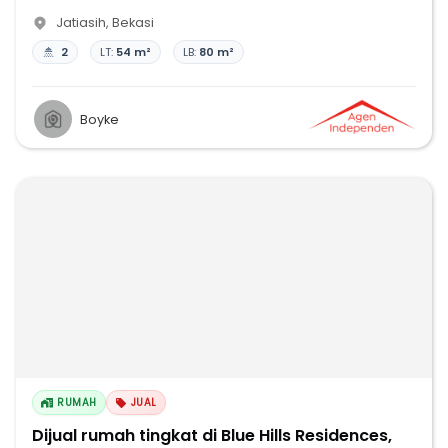
Jatiasih
,
Bekasi
2
LT:
54 m²
LB:
80 m²
Boyke
RUMAH
JUAL
Dijual rumah tingkat di Blue Hills Residences,