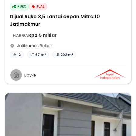
RUKO
JUAL
Dijual Ruko 3,5 Lantai depan Mitra 10
Jatimakmur
Rp2,5 miliar
HARGA
Jatikramat
,
Bekasi
2
LT:
67 m²
LB:
202 m²
Boyke