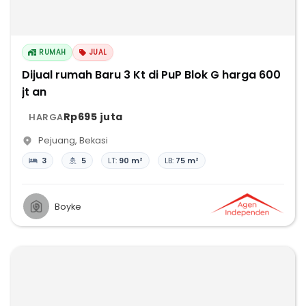
RUMAH
JUAL
Dijual rumah Baru 3 Kt di PuP Blok G harga 600
jt an
Rp695 juta
HARGA
Pejuang
,
Bekasi
3
5
LT:
90 m²
LB:
75 m²
Boyke