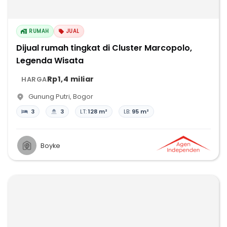
RUMAH
JUAL
Dijual rumah tingkat di Cluster Marcopolo,
Legenda Wisata
Rp1,4 miliar
HARGA
Gunung Putri
,
Bogor
3
3
LT:
128 m²
LB:
95 m²
Boyke