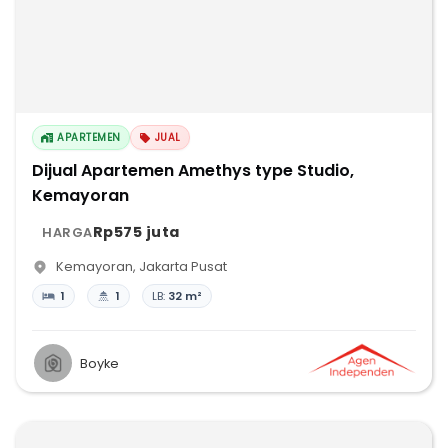
APARTEMEN
JUAL
Dijual Apartemen Amethys type Studio,
Kemayoran
Rp575 juta
HARGA
Kemayoran
,
Jakarta Pusat
1
1
LB:
32 m²
Boyke