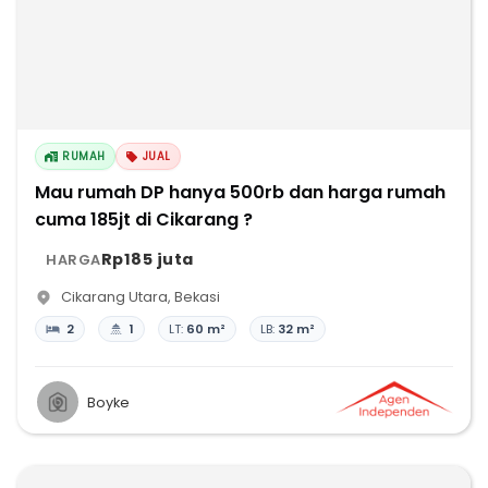
RUMAH
JUAL
Mau rumah DP hanya 500rb dan harga rumah
cuma 185jt di Cikarang ?
Rp185 juta
HARGA
Cikarang Utara
,
Bekasi
2
1
LT:
60 m²
LB:
32 m²
Boyke