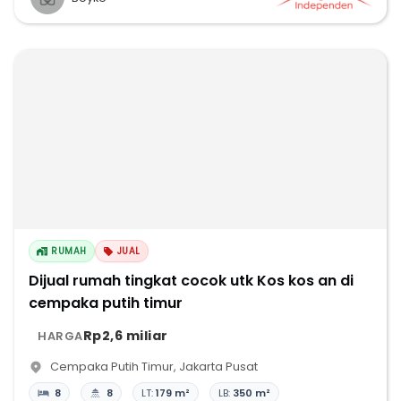
RUMAH
JUAL
Dijual rumah tingkat cocok utk Kos kos an di
cempaka putih timur
Rp2,6 miliar
HARGA
Cempaka Putih Timur
,
Jakarta Pusat
8
8
LT:
179 m²
LB:
350 m²