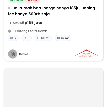
RUMAH
JUAL
Dijual rumah baru harga hanya 185jt , Booing
fee hanya 500rb saja
Rp185 juta
HARGA
Cikarang Utara
,
Bekasi
2
1
LT:
60 m²
LB:
32 m²
Boyke