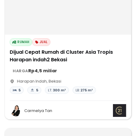
RUMAH
JUAL
Dijual Cepat Rumah di Cluster Asia Tropis
Harapan indah2 Bekasi
Rp4,5 miliar
HARGA
Harapan Indah
,
Bekasi
5
5
LT:
300 m²
LB:
275 m²
Carmelya Tan