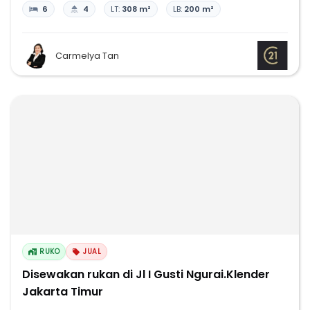
6
4
LT:
308 m²
LB:
200 m²
Carmelya Tan
RUKO
JUAL
Disewakan rukan di Jl I Gusti Ngurai.Klender
Jakarta Timur