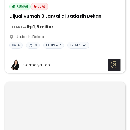
RUMAH
JUAL
Dijual Rumah 3 Lantai di Jatiasih Bekasi
Rp1,5 miliar
HARGA
Jatiasih
,
Bekasi
5
4
LT:
113 m²
LB:
140 m²
Carmelya Tan