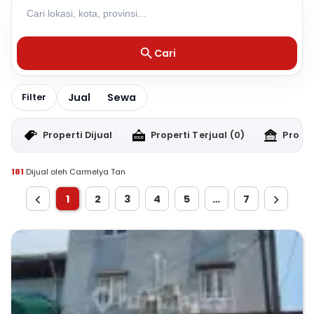
Cari
Jual
Sewa
Filter
Properti Dijual
Properti Terjual
(0)
Proper
181
Dijual oleh Carmelya Tan
1
2
3
4
5
…
7