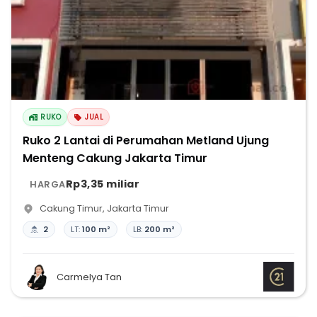
RUKO
JUAL
Ruko 2 Lantai di Perumahan Metland Ujung
Menteng Cakung Jakarta Timur
Rp3,35 miliar
HARGA
Cakung Timur
,
Jakarta Timur
2
LT:
100 m²
LB:
200 m²
Carmelya Tan