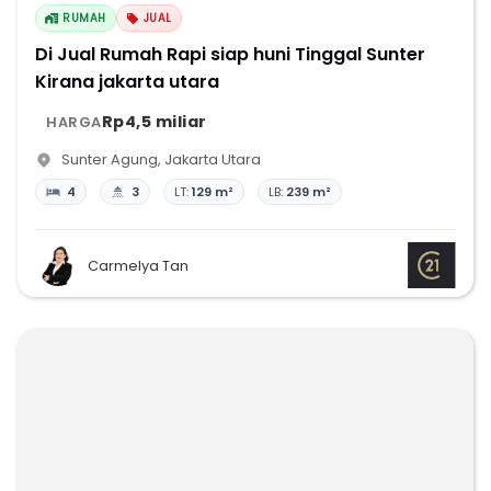
RUMAH
JUAL
Di Jual Rumah Rapi siap huni Tinggal Sunter
Kirana jakarta utara
Rp4,5 miliar
HARGA
Sunter Agung
,
Jakarta Utara
4
3
LT:
129 m²
LB:
239 m²
Carmelya Tan