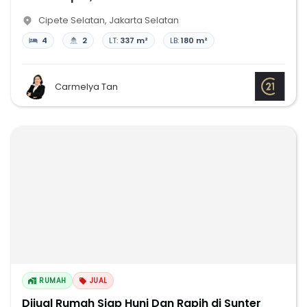
Cipete Selatan
,
Jakarta Selatan
4
2
LT:
337 m²
LB:
180 m²
Carmelya Tan
RUMAH
JUAL
Dijual Rumah Siap Huni Dan Rapih di Sunter