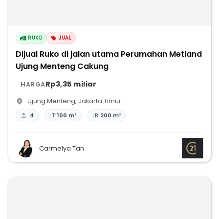
RUKO
JUAL
DIjual Ruko di jalan utama Perumahan Metland
Ujung Menteng Cakung
Rp3,35 miliar
HARGA
Ujung Menteng
,
Jakarta Timur
4
LT:
100 m²
LB:
200 m²
Carmelya Tan