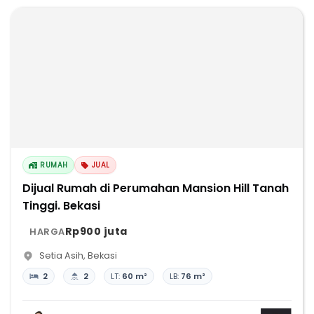
RUMAH
JUAL
Dijual Rumah di Perumahan Mansion Hill Tanah
Tinggi. Bekasi
Rp900 juta
HARGA
Setia Asih
,
Bekasi
2
2
LT:
60 m²
LB:
76 m²