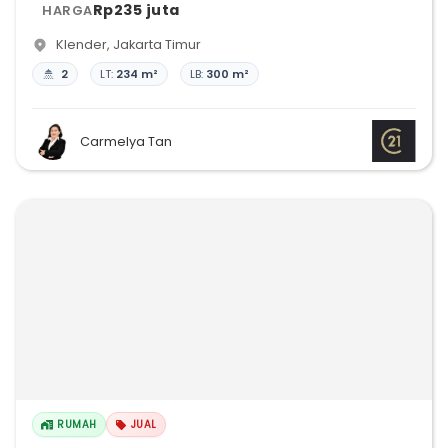
Rp235 juta
HARGA
Klender
,
Jakarta Timur
2
LT:
234 m²
LB:
300 m²
Carmelya Tan
RUMAH
JUAL