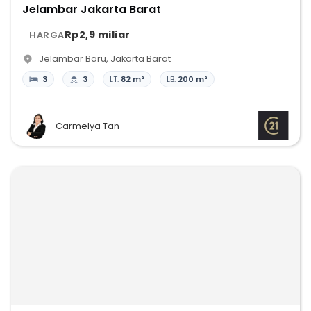
Jelambar Jakarta Barat
Rp2,9 miliar
HARGA
Jelambar Baru
,
Jakarta Barat
3
3
LT:
82 m²
LB:
200 m²
Carmelya Tan