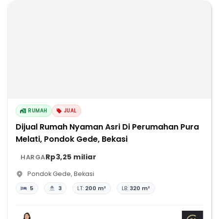
RUMAH
JUAL
Dijual Rumah Nyaman Asri Di Perumahan Pura
Melati, Pondok Gede, Bekasi
Rp3,25 miliar
HARGA
Pondok Gede
,
Bekasi
5
3
LT:
200 m²
LB:
320 m²