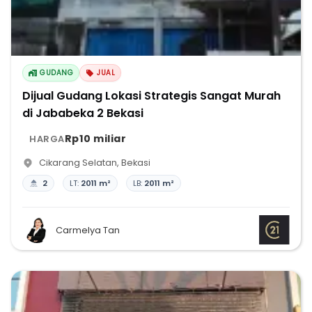
GUDANG
JUAL
Dijual Gudang Lokasi Strategis Sangat Murah
di Jababeka 2 Bekasi
Rp10 miliar
HARGA
Cikarang Selatan
,
Bekasi
2
LT:
2011 m²
LB:
2011 m²
Carmelya Tan