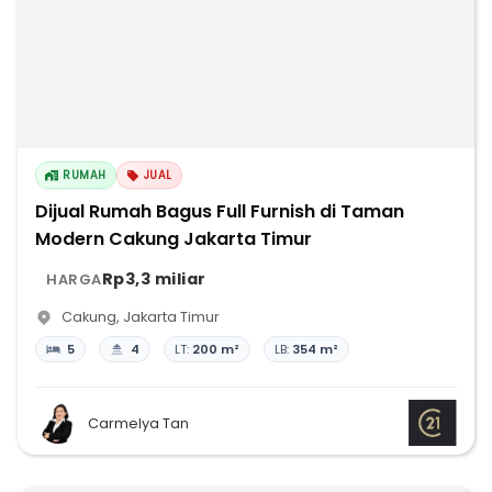
RUMAH
JUAL
Dijual Rumah Bagus Full Furnish di Taman
Modern Cakung Jakarta Timur
Rp3,3 miliar
HARGA
Cakung
,
Jakarta Timur
5
4
LT:
200 m²
LB:
354 m²
Carmelya Tan