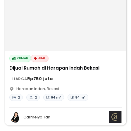
RUMAH
JUAL
Dijual Rumah di Harapan Indah Bekasi
Rp750 juta
HARGA
Harapan Indah
,
Bekasi
2
2
LT:
94 m²
LB:
94 m²
Carmelya Tan