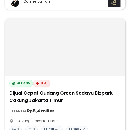
Carmelya Tan
GUDANG
JUAL
Dijual Cepat Gudang Green Sedayu Bizpark
Cakung Jakarta Timur
Rp5,4 miliar
HARGA
Cakung
,
Jakarta Timur
1
1
LT:
215 m²
LB:
180 m²