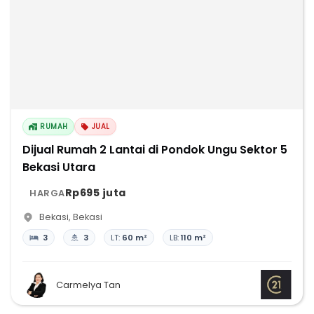
RUMAH
JUAL
Dijual Rumah 2 Lantai di Pondok Ungu Sektor 5
Bekasi Utara
Rp695 juta
HARGA
Bekasi
,
Bekasi
3
3
LT:
60 m²
LB:
110 m²
Carmelya Tan