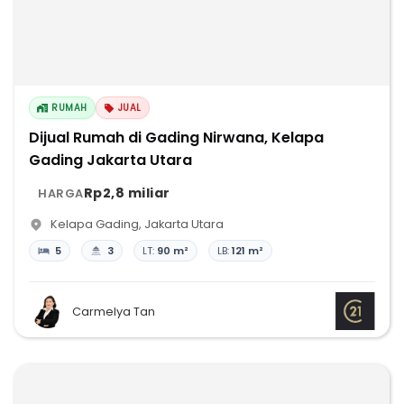
RUMAH
JUAL
Dijual Rumah di Gading Nirwana, Kelapa
Gading Jakarta Utara
Rp2,8 miliar
HARGA
Kelapa Gading
,
Jakarta Utara
5
3
LT:
90 m²
LB:
121 m²
Carmelya Tan