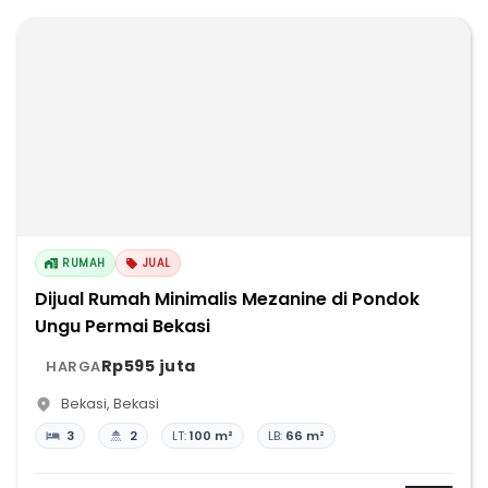
RUMAH
JUAL
Dijual Rumah Minimalis Mezanine di Pondok
Ungu Permai Bekasi
Rp595 juta
HARGA
Bekasi
,
Bekasi
3
2
LT:
100 m²
LB:
66 m²