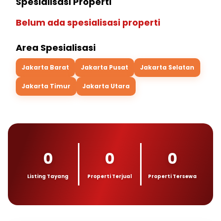
Spesialisasi Properti
Belum ada spesialisasi properti
Area Spesialisasi
Jakarta Barat
Jakarta Pusat
Jakarta Selatan
Jakarta Timur
Jakarta Utara
0
0
0
Listing Tayang
Properti Terjual
Properti Tersewa