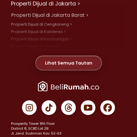
Properti Dijual di Jakarta >
Properti Dijual di Jakarta Barat >
Properti Dijual di Cengkareng >
Properti Dijual di Kalideres >
Properti Dijual di Kembangan >
Properti Dijual di Grogol >
Properti Dijual di Daan Mogot >
Properti Dijual di Meruya >
Lihat Semua Tautan
Properti Dijual di Jelambar >
Properti Dijual di Joglo >
Properti Dijual di Jakarta Pusat >
Properti Dijual di Cempaka Putih >
Properti Dijual di Gambir >
Properti Dijual di Johar Baru >
Properti Dijual di Kemayoran >
Prosperity Tower 8th Floor
Properti Dijual di Menteng >
District 8, SCBD Lot 28
Properti Dijual di Senen >
JI. Jend. Sudirman Kav. 52-53