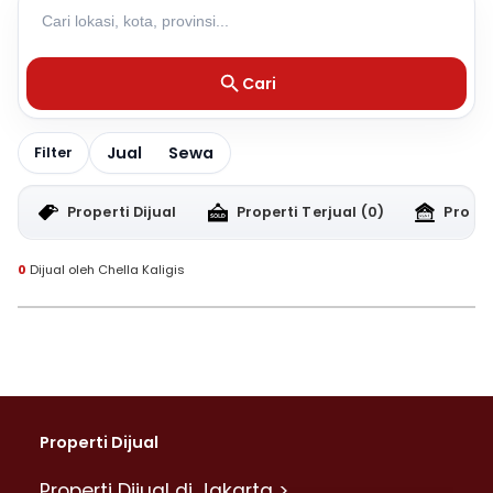
Cari
Jual
Sewa
Filter
Properti Dijual
Properti Terjual
(0)
Proper
0
Dijual oleh Chella Kaligis
Properti Dijual
Properti Dijual di Jakarta >