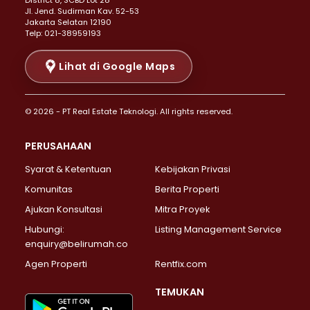
District 8, SCBD Lot 28
Properti Dijual di Senen >
JI. Jend. Sudirman Kav. 52-53
Jakarta Selatan 12190
Properti Dijual di Tanah Abang >
Telp: 021-38959193
Properti Dijual di Cikini >
Properti Dijual di Kramat >
Lihat di Google Maps
Properti Dijual di Pasar Baru >
Properti Dijual di Bendungan Hilir >
© 2026 - PT Real Estate Teknologi. All rights reserved.
Properti Dijual di Jakarta Selatan >
Properti Dijual di Cilandak >
PERUSAHAAN
Properti Dijual di Lebak Bulus >
Syarat & Ketentuan
Kebijakan Privasi
Properti Dijual di Gandaria Selatan >
Properti Dijual di Pondok Labu >
Komunitas
Berita Properti
Properti Dijual di Cipete Selatan >
Ajukan Konsultasi
Mitra Proyek
Properti Dijual di Jagakarsa >
Hubungi:
Listing Management Service
Properti Dijual di Lenteng Agung >
enquiry@belirumah.co
Properti Dijual di Senayan >
Agen Properti
Rentfix.com
Properti Dijual di Pondok Pinang >
Properti Dijual di Kebayoran Lama >
TEMUKAN
Properti Dijual di Kebayoran Baru >