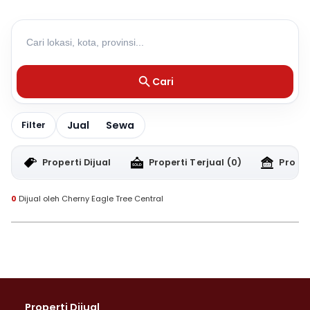
Cari
Jual
Sewa
Filter
Properti Dijual
Properti Terjual
(0)
Proper
0
Dijual oleh Cherny Eagle Tree Central
Properti Dijual