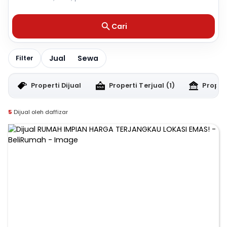
Cari
Jual
Sewa
Filter
Properti Dijual
Properti Terjual
(1)
Proper
5
Dijual oleh daffizar