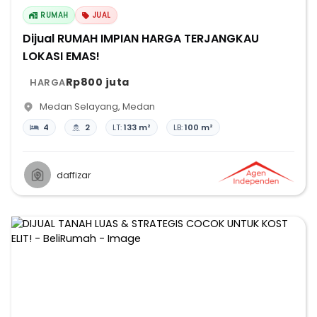
RUMAH
JUAL
Dijual RUMAH IMPIAN HARGA TERJANGKAU
LOKASI EMAS!
Rp800 juta
HARGA
Medan Selayang
,
Medan
4
2
LT:
133 m²
LB:
100 m²
daffizar