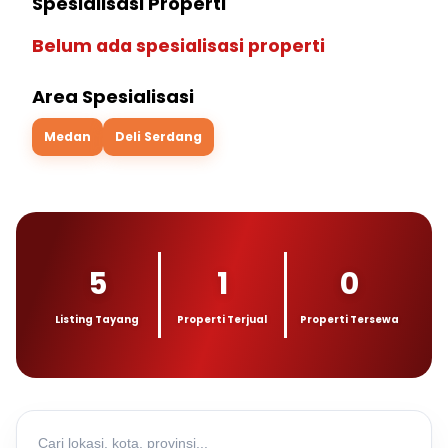
Spesialisasi Properti
Belum ada spesialisasi properti
Area Spesialisasi
Medan
Deli Serdang
5
1
0
Listing Tayang
Properti Terjual
Properti Tersewa