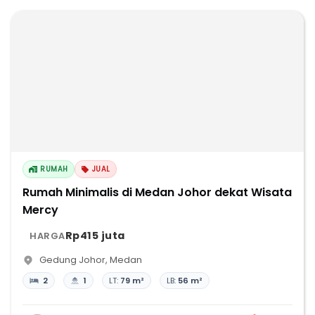
RUMAH
JUAL
Rumah Minimalis di Medan Johor dekat Wisata
Mercy
Rp415 juta
HARGA
Gedung Johor
,
Medan
2
1
LT:
79 m²
LB:
56 m²