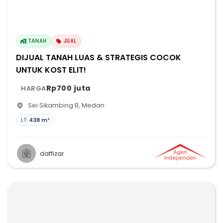
TANAH
JUAL
DIJUAL TANAH LUAS & STRATEGIS COCOK
UNTUK KOST ELIT!
Rp700 juta
HARGA
Sei Sikambing B
,
Medan
LT:
438 m²
daffizar