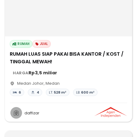
RUMAH
JUAL
RUMAH LUAS SIAP PAKAI BISA KANTOR / KOST /
TINGGAL MEWAH!
Rp3,5 miliar
HARGA
Medan Johor
,
Medan
6
4
LT:
528 m²
LB:
600 m²
daffizar