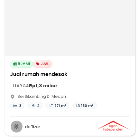
RUMAH
JUAL
Jual rumah mendesak
Rp1,3 miliar
HARGA
Sei Sikambing D
,
Medan
3
2
LT:
771 m²
LB:
150 m²
daffizar