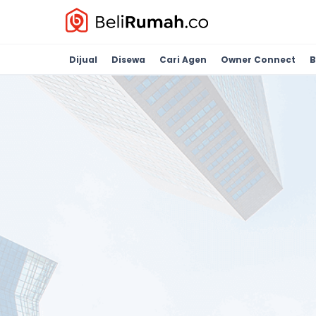
Dijual
Disewa
Cari Agen
Owner Connect
B