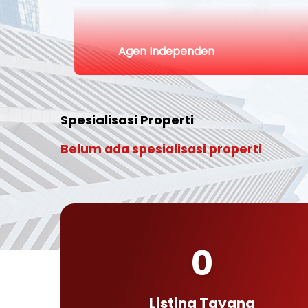
Agen Independen
Spesialisasi Properti
Belum ada spesialisasi properti
0
Listing Tayang