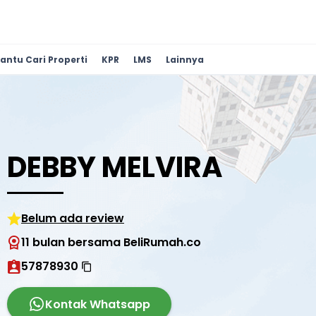
antu Cari Properti
KPR
LMS
Lainnya
DEBBY MELVIRA
Belum ada review
11 bulan bersama BeliRumah.co
57878930
Kontak Whatsapp