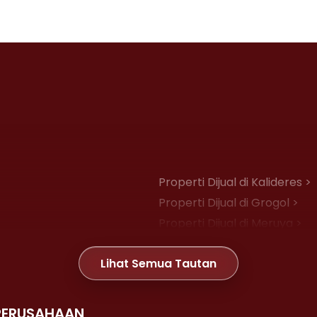
Properti Dijual di Kalideres >
Properti Dijual di Grogol >
Properti Dijual di Meruya >
Properti Dijual di Joglo >
Lihat Semua Tautan
Properti Dijual di Gambir >
PERUSAHAAN
Properti Dijual di Kemayoran