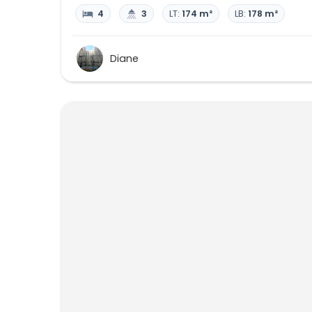
4
3
LT:
174 m²
LB:
178 m²
Diane