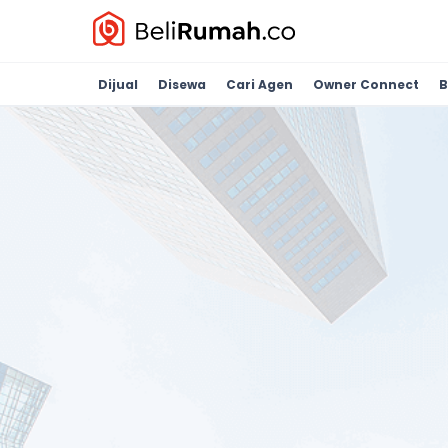
Dijual
Disewa
Cari Agen
Owner Connect
B