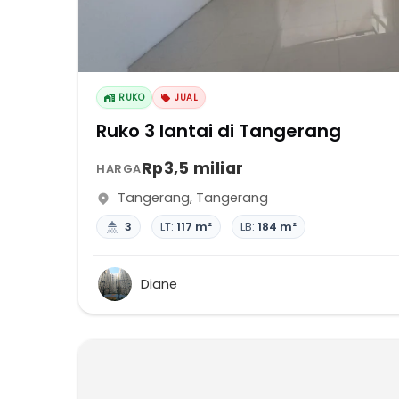
RUKO
JUAL
Ruko 3 lantai di Tangerang
Rp3,5 miliar
HARGA
Tangerang
,
Tangerang
3
LT:
117 m²
LB:
184 m²
Diane