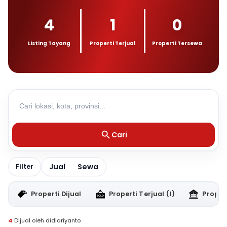
4
1
0
Listing Tayang
Properti Terjual
Properti Tersewa
Cari
Jual
Sewa
Filter
Properti Dijual
Properti Terjual
(1)
Proper
4
Dijual oleh didiariyanto