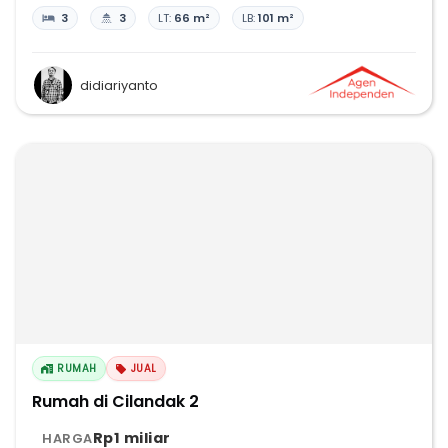
3
3
LT:
66 m²
LB:
101 m²
didiariyanto
RUMAH
JUAL
Rumah di Cilandak 2
Rp1 miliar
HARGA