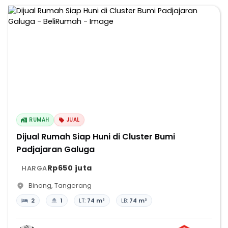
RUMAH
JUAL
Dijual Rumah Siap Huni di Cluster Bumi
Padjajaran Galuga
Rp650 juta
HARGA
Binong
,
Tangerang
2
1
LT:
74 m²
LB:
74 m²