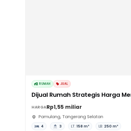
RUMAH
JUAL
Dijual Rumah Strategis Harga Me
Rp1,55 miliar
HARGA
Pamulang
,
Tangerang Selatan
4
3
LT:
158 m²
LB:
250 m²