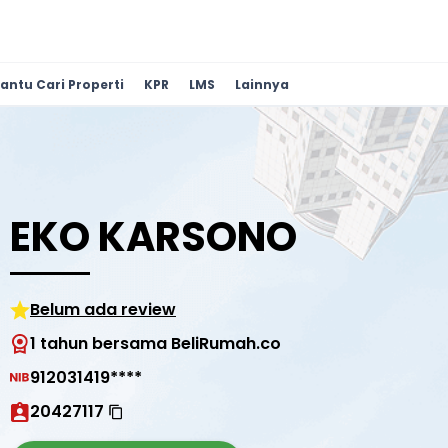
antu Cari Properti
KPR
LMS
Lainnya
EKO KARSONO
Belum ada review
1 tahun bersama BeliRumah.co
912031419****
20427117