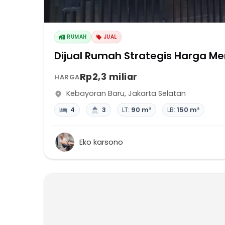
RUMAH
JUAL
Dijual Rumah Strategis Harga Me
Rp2,3 miliar
HARGA
Kebayoran Baru
,
Jakarta Selatan
4
3
LT:
90 m²
LB:
150 m²
Eko karsono