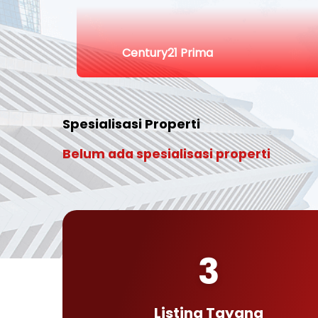
Century21 Prima
Spesialisasi Properti
Belum ada spesialisasi properti
3
Listing Tayang