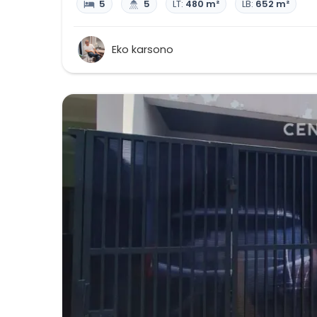
5
5
LT:
480 m²
LB:
652 m²
Eko karsono