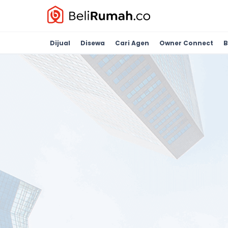
Dijual
Disewa
Cari Agen
Owner Connect
B