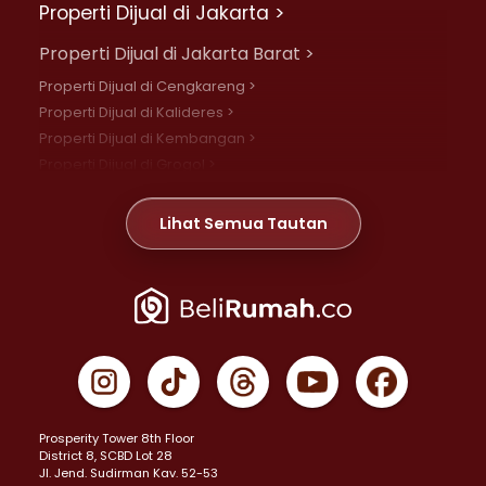
Properti Dijual di Jakarta >
Properti Dijual di Jakarta Barat >
Properti Dijual di Cengkareng >
Properti Dijual di Kalideres >
Properti Dijual di Kembangan >
Properti Dijual di Grogol >
Properti Dijual di Daan Mogot >
Properti Dijual di Meruya >
Lihat Semua Tautan
Properti Dijual di Jelambar >
Properti Dijual di Joglo >
Properti Dijual di Jakarta Pusat >
Properti Dijual di Cempaka Putih >
Properti Dijual di Gambir >
Properti Dijual di Johar Baru >
Properti Dijual di Kemayoran >
Prosperity Tower 8th Floor
Properti Dijual di Menteng >
District 8, SCBD Lot 28
Properti Dijual di Senen >
JI. Jend. Sudirman Kav. 52-53