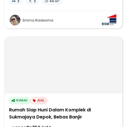
2
2
LB:
44 m²
Emma Radesma
RUMAH
JUAL
Rumah Siap Huni Dalam Komplek di
Sukmajaya Depok, Bebas Banjir