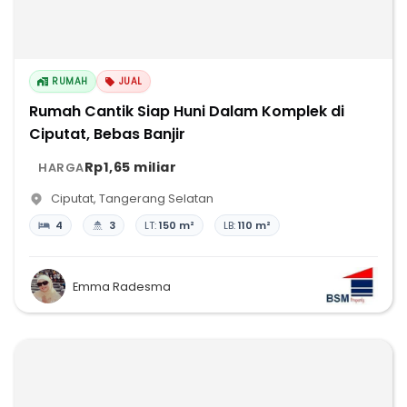
RUMAH
JUAL
Rumah Cantik Siap Huni Dalam Komplek di
Ciputat, Bebas Banjir
Rp1,65 miliar
HARGA
Ciputat
,
Tangerang Selatan
4
3
LT:
150 m²
LB:
110 m²
Emma Radesma