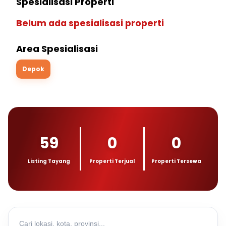
Spesialisasi Properti
Belum ada spesialisasi properti
Area Spesialisasi
Depok
59
0
0
Listing Tayang
Properti Terjual
Properti Tersewa