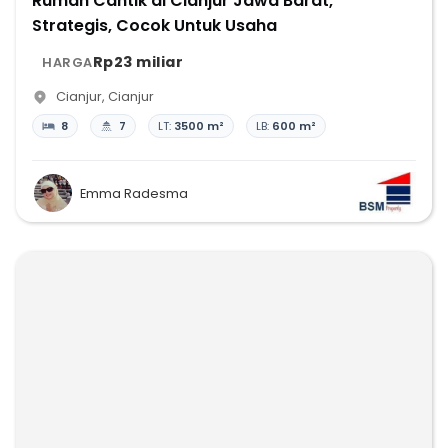
Rumah Cantik di Cianjur Jawa Barat,
Strategis, Cocok Untuk Usaha
Rp23 miliar
HARGA
Cianjur
,
Cianjur
8
7
LT:
3500 m²
LB:
600 m²
Emma Radesma