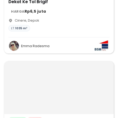
Dekat Ke Tol Brigif
Rp6,5 juta
HARGA
Cinere
,
Depok
LT:
1035 m²
Emma Radesma