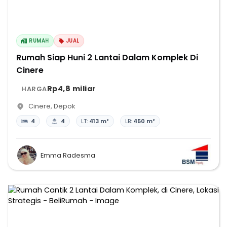
RUMAH
JUAL
Rumah Siap Huni 2 Lantai Dalam Komplek Di
Cinere
Rp4,8 miliar
HARGA
Cinere
,
Depok
4
4
LT:
413 m²
LB:
450 m²
Emma Radesma