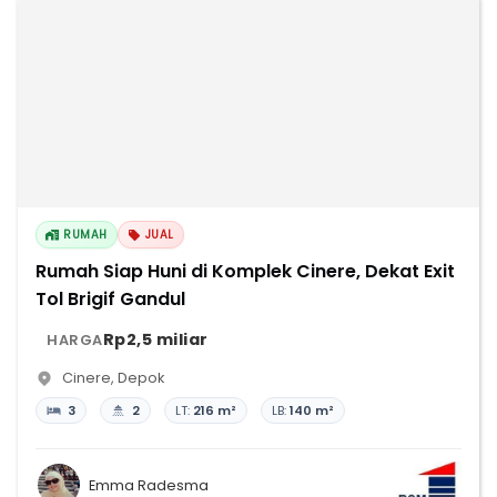
RUMAH
JUAL
Rumah Siap Huni di Komplek Cinere, Dekat Exit
Tol Brigif Gandul
Rp2,5 miliar
HARGA
Cinere
,
Depok
3
2
LT:
216 m²
LB:
140 m²
Emma Radesma