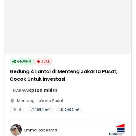
GEDUNG
JUAL
Gedung 4 Lantai di Menteng Jakarta Pusat,
Cocok Untuk Investasi
Rp120 miliar
HARGA
Menteng
,
Jakarta Pusat
4
LT:
1054 m²
LB:
2402 m²
Emma Radesma