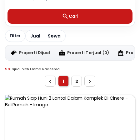
Cari
Jual
Sewa
Filter
Properti Dijual
Properti Terjual
(0)
Proper
59
Dijual oleh Emma Radesma
1
2