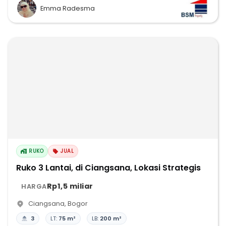
Emma Radesma
RUKO
JUAL
Ruko 3 Lantai, di Ciangsana, Lokasi Strategis
Rp1,5 miliar
HARGA
Ciangsana
,
Bogor
3
LT:
75 m²
LB:
200 m²