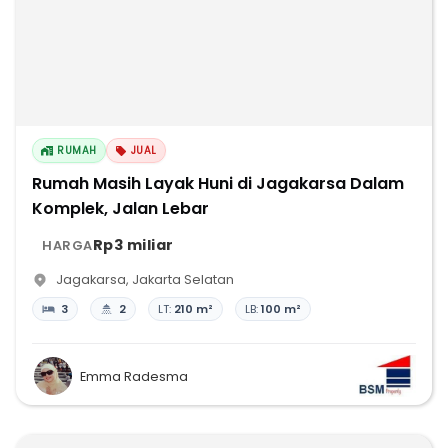
RUMAH
JUAL
Rumah Masih Layak Huni di Jagakarsa Dalam
Komplek, Jalan Lebar
Rp3 miliar
HARGA
Jagakarsa
,
Jakarta Selatan
3
2
LT:
210 m²
LB:
100 m²
Emma Radesma