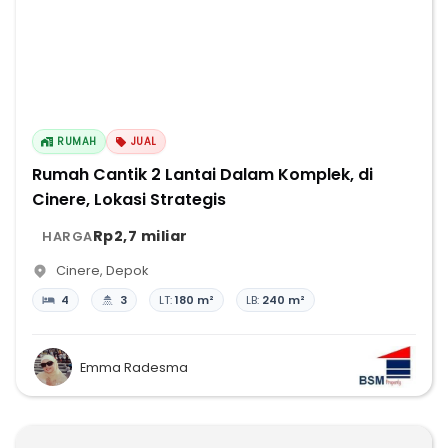
RUMAH
JUAL
Rumah Cantik 2 Lantai Dalam Komplek, di
Cinere, Lokasi Strategis
Rp2,7 miliar
HARGA
Cinere
,
Depok
4
3
LT:
180 m²
LB:
240 m²
Emma Radesma