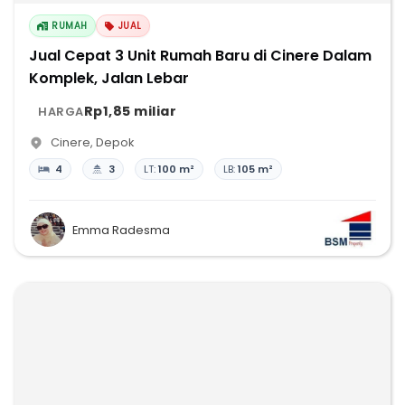
RUMAH
JUAL
Jual Cepat 3 Unit Rumah Baru di Cinere Dalam
Komplek, Jalan Lebar
Rp1,85 miliar
HARGA
Cinere
,
Depok
4
3
LT:
100 m²
LB:
105 m²
Emma Radesma