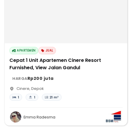
APARTEMEN
JUAL
Cepat 1 Unit Apartemen Cinere Resort
Furnished, View Jalan Gandul
Rp200 juta
HARGA
Cinere
,
Depok
1
1
LB:
21 m²
Emma Radesma