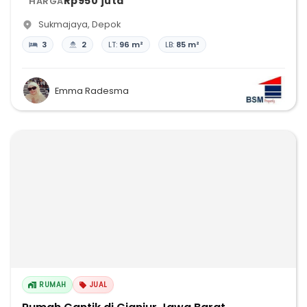
Rp950 juta
HARGA
Sukmajaya
,
Depok
3
2
LT:
96 m²
LB:
85 m²
Emma Radesma
RUMAH
JUAL