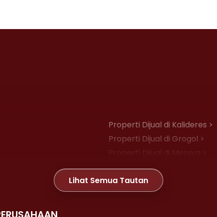
Properti Dijual di Kalideres >
Properti Dijual di Grogol >
Properti Dijual di Meruya >
Properti Dijual di Joglo >
Lihat Semua Tautan
Properti Dijual di Gambir >
PERUSAHAAN
Properti Dijual di Kemayoran