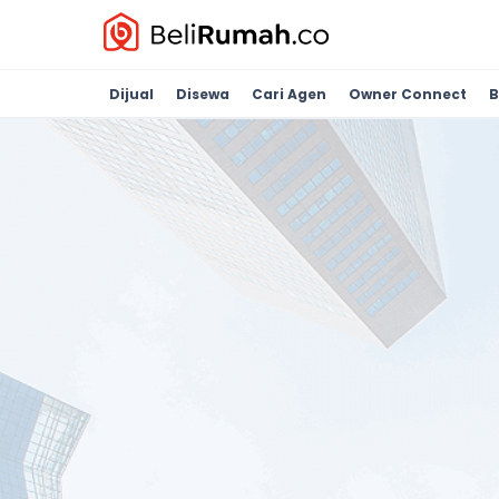
Dijual
Disewa
Cari Agen
Owner Connect
B