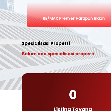
RE/MAX Premier Harapan Indah
Spesialisasi Properti
Belum ada spesialisasi properti
0
Listing Tayang