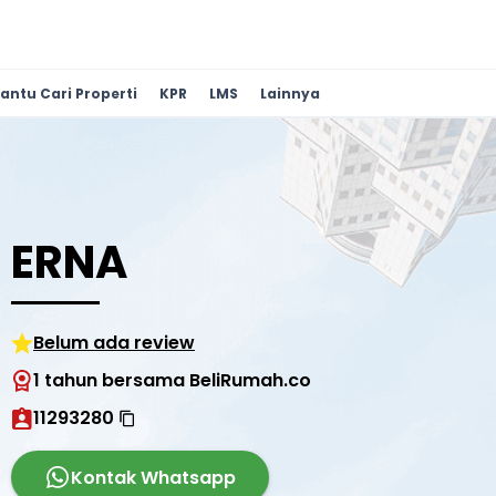
antu Cari Properti
KPR
LMS
Lainnya
ERNA
Belum ada review
1 tahun bersama BeliRumah.co
11293280
Kontak Whatsapp