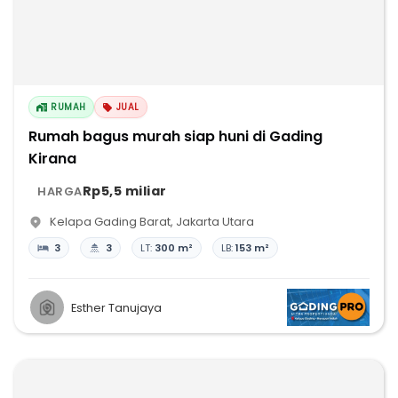
RUMAH
JUAL
Rumah bagus murah siap huni di Gading
Kirana
Rp5,5 miliar
HARGA
Kelapa Gading Barat
,
Jakarta Utara
3
3
LT:
300 m²
LB:
153 m²
Esther Tanujaya