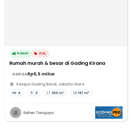
RUMAH
JUAL
Rumah murah & besar di Gading Kirana
Rp6,5 miliar
HARGA
Kelapa Gading Barat
,
Jakarta Utara
4
3
LT:
350 m²
LB:
187 m²
Esther Tanujaya