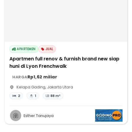
APARTEMEN
JUAL
Apartmen full renov & furnish brand new siap
huni di Lyon Frenchwalk
Rp1,62 miliar
HARGA
Kelapa Gading
,
Jakarta Utara
2
1
LB:
88 m²
Esther Tanujaya