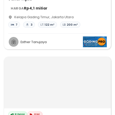
Rp4,1 miliar
HARGA
Kelapa Gading Timur
,
Jakarta Utara
7
3
LT:
122 m²
LB:
200 m²
Esther Tanujaya
RUMAH
JUAL