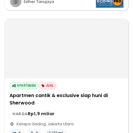
Esther Tanujaya
APARTEMEN
JUAL
Apartmen cantik & exclusive siap huni di
Sherwood
Rp1,9 miliar
HARGA
Kelapa Gading
,
Jakarta Utara
4
3
LB:
122 m²