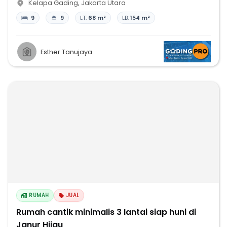
Kelapa Gading
,
Jakarta Utara
9
9
LT:
68 m²
LB:
154 m²
Esther Tanujaya
RUMAH
JUAL
Rumah cantik minimalis 3 lantai siap huni di
Janur Hijau