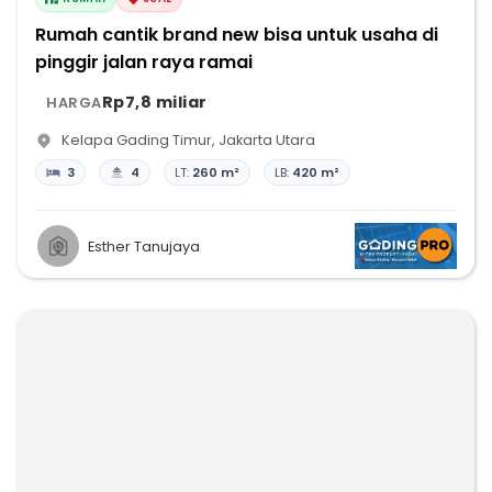
Rumah cantik brand new bisa untuk usaha di
pinggir jalan raya ramai
Rp7,8 miliar
HARGA
Kelapa Gading Timur
,
Jakarta Utara
3
4
LT:
260 m²
LB:
420 m²
Esther Tanujaya