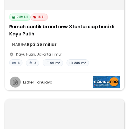
RUMAH
JUAL
Rumah cantik brand new 3 lantai siap huni di
Kayu Putih
Rp3,35 miliar
HARGA
Kayu Putih
,
Jakarta Timur
3
3
LT:
96 m²
LB:
280 m²
Esther Tanujaya