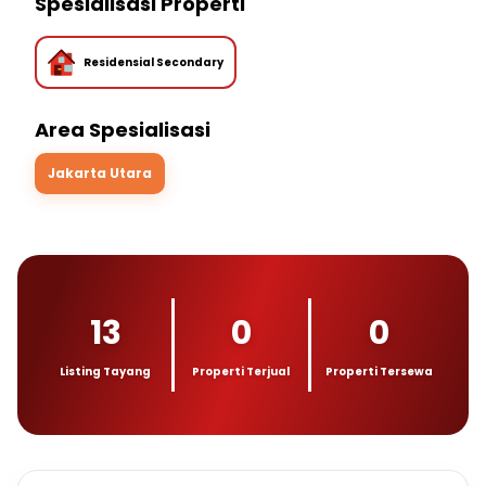
Spesialisasi Properti
Residensial Secondary
Area Spesialisasi
Jakarta Utara
13
0
0
Listing Tayang
Properti Terjual
Properti Tersewa