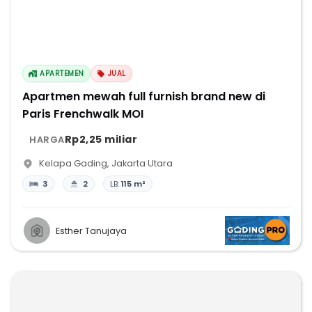
APARTEMEN
JUAL
Apartmen mewah full furnish brand new di
Paris Frenchwalk MOI
Rp2,25 miliar
HARGA
Kelapa Gading
,
Jakarta Utara
3
2
LB:
115 m²
Esther Tanujaya