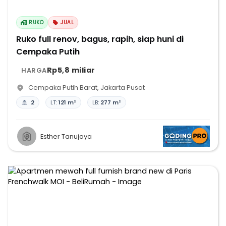
RUKO
JUAL
Ruko full renov, bagus, rapih, siap huni di
Cempaka Putih
Rp5,8 miliar
HARGA
Cempaka Putih Barat
,
Jakarta Pusat
2
LT:
121 m²
LB:
277 m²
Esther Tanujaya