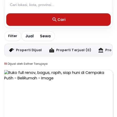
Cari
Jual
Sewa
Filter
Properti Dijual
Properti Terjual
(0)
Proper
11
Dijual oleh Esther Tanujaya