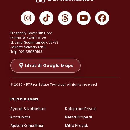
Properti Dijual di Cempaka Putih >
Properti Dijual di Gambir >
Properti Dijual di Johar Baru >
Properti Dijual di Kemayoran >
Prosperity Tower 8th Floor
Properti Dijual di Menteng >
District 8, SCBD Lot 28
Properti Dijual di Senen >
JI. Jend. Sudirman Kav. 52-53
Jakarta Selatan 12190
Properti Dijual di Tanah Abang >
Telp: 021-38959193
Properti Dijual di Cikini >
Properti Dijual di Kramat >
Lihat di Google Maps
Properti Dijual di Pasar Baru >
Properti Dijual di Bendungan Hilir >
© 2026 - PT Real Estate Teknologi. All rights reserved.
Properti Dijual di Jakarta Selatan >
Properti Dijual di Cilandak >
PERUSAHAAN
Properti Dijual di Lebak Bulus >
Syarat & Ketentuan
Kebijakan Privasi
Properti Dijual di Gandaria Selatan >
Properti Dijual di Pondok Labu >
Komunitas
Berita Properti
Properti Dijual di Cipete Selatan >
Ajukan Konsultasi
Mitra Proyek
Properti Dijual di Jagakarsa >