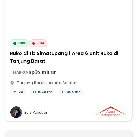
RUKO
JUAL
Ruko di Tb Simatupang 1 Area 6 Unit Ruko di
Tanjung Barat
Rp35 miliar
HARGA
Tanjung Barat
,
Jakarta Selatan
20
LT:
1036 m²
LB:
803 m²
Euis Yulistiani