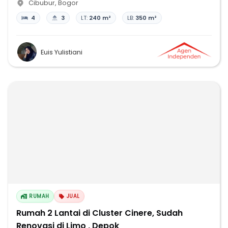
Cibubur
,
Bogor
4
3
LT:
240 m²
LB:
350 m²
Euis Yulistiani
RUMAH
JUAL
Rumah 2 Lantai di Cluster Cinere, Sudah
Renovasi di Limo , Depok