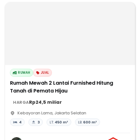
RUMAH
JUAL
Rumah Mewah 2 Lantai Furnished Hitung
Tanah di Pemata Hijau
Rp24,5 miliar
HARGA
Kebayoran Lama
,
Jakarta Selatan
4
3
LT:
450 m²
LB:
600 m²