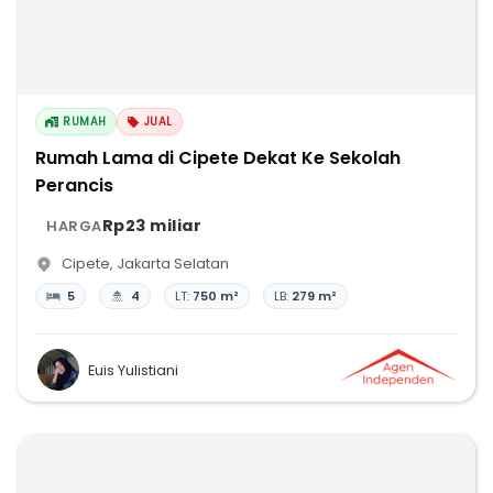
RUMAH
JUAL
Rumah Lama di Cipete Dekat Ke Sekolah
Perancis
Rp23 miliar
HARGA
Cipete
,
Jakarta Selatan
5
4
LT:
750 m²
LB:
279 m²
Euis Yulistiani