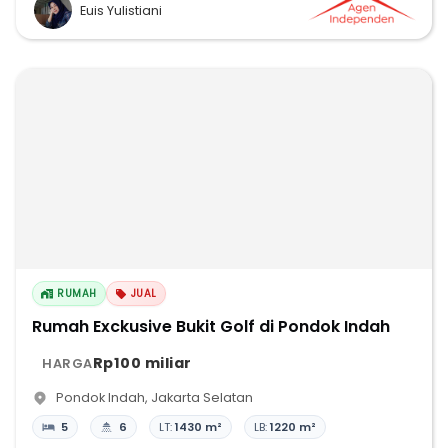
Euis Yulistiani
RUMAH
JUAL
Rumah Exckusive Bukit Golf di Pondok Indah
Rp100 miliar
HARGA
Pondok Indah
,
Jakarta Selatan
5
6
LT:
1430 m²
LB:
1220 m²