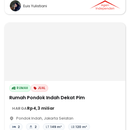
Euis Yulistiani
RUMAH
JUAL
Rumah Pondok Indah Dekat Pim
Rp4,3 miliar
HARGA
Pondok Indah
,
Jakarta Selatan
2
2
LT:
149 m²
LB:
120 m²