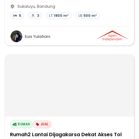
Sukaluyu
,
Bandung
5
3
LT:
1800 m²
LB:
500 m²
Euis Yulistiani
RUMAH
JUAL
Rumah2 Lantai Dijagakarsa Dekat Akses Tol