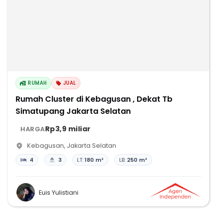
RUMAH
JUAL
Rumah Cluster di Kebagusan , Dekat Tb
Simatupang Jakarta Selatan
Rp3,9 miliar
HARGA
Kebagusan
,
Jakarta Selatan
4
3
LT:
180 m²
LB:
250 m²
Euis Yulistiani