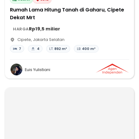
Rumah Lama Hitung Tanah di Gaharu, Cipete
Dekat Mrt
Rp19,5 miliar
HARGA
Cipete
,
Jakarta Selatan
7
4
LT:
892 m²
LB:
400 m²
Euis Yulistiani