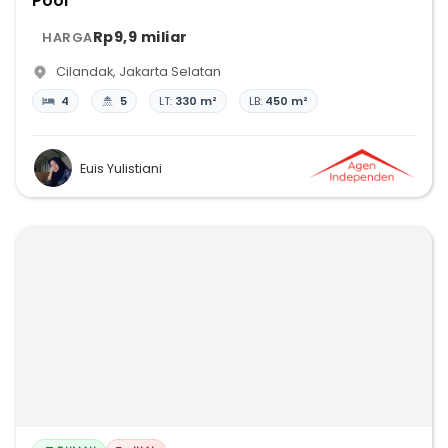
Pool
Rp9,9 miliar
HARGA
Cilandak
,
Jakarta Selatan
4
5
LT:
330 m²
LB:
450 m²
Euis Yulistiani