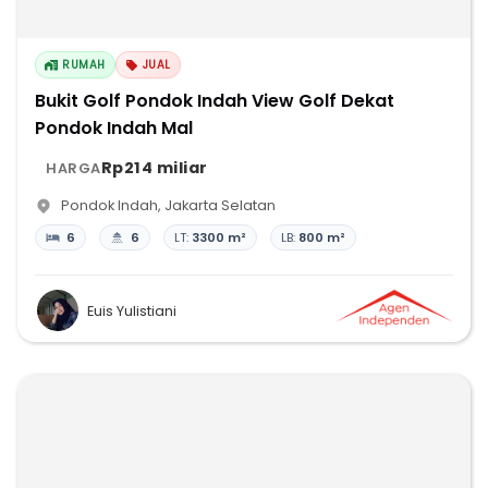
RUMAH
JUAL
Bukit Golf Pondok Indah View Golf Dekat
Pondok Indah Mal
Rp214 miliar
HARGA
Pondok Indah
,
Jakarta Selatan
6
6
LT:
3300 m²
LB:
800 m²
Euis Yulistiani