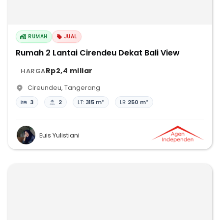
RUMAH
JUAL
Rumah 2 Lantai Cirendeu Dekat Bali View
Rp2,4 miliar
HARGA
Cireundeu
,
Tangerang
3
2
LT:
315 m²
LB:
250 m²
Euis Yulistiani