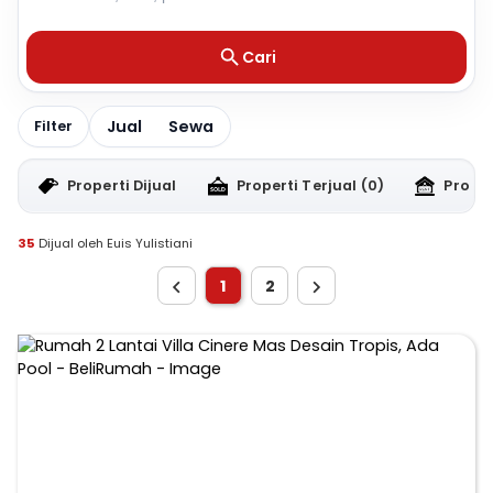
Cari
Jual
Sewa
Filter
Properti Dijual
Properti Terjual
(0)
Proper
35
Dijual oleh Euis Yulistiani
1
2