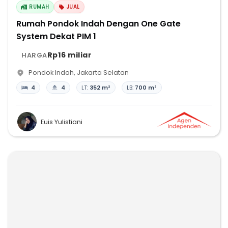
RUMAH
JUAL
Rumah Pondok Indah Dengan One Gate
System Dekat PIM 1
Rp16 miliar
HARGA
Pondok Indah
,
Jakarta Selatan
4
4
LT:
352 m²
LB:
700 m²
Euis Yulistiani