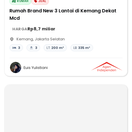
RUMAH
JUAL
Rumah Brand New 3 Lantai di Kemang Dekat
Mcd
Rp8,7 miliar
HARGA
Kemang
,
Jakarta Selatan
3
3
LT:
200 m²
LB:
335 m²
Euis Yulistiani