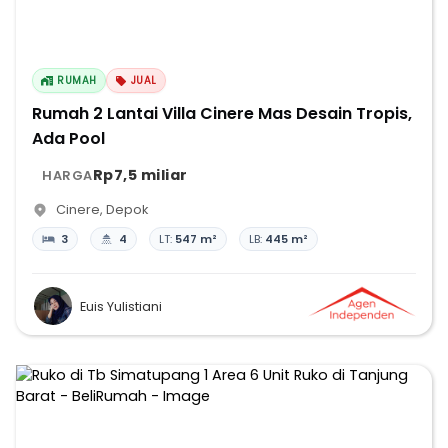
RUMAH
JUAL
Rumah 2 Lantai Villa Cinere Mas Desain Tropis,
Ada Pool
Rp7,5 miliar
HARGA
Cinere
,
Depok
3
4
LT:
547 m²
LB:
445 m²
Euis Yulistiani