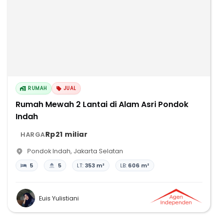
RUMAH
JUAL
Rumah Mewah 2 Lantai di Alam Asri Pondok
Indah
Rp21 miliar
HARGA
Pondok Indah
,
Jakarta Selatan
5
5
LT:
353 m²
LB:
606 m²
Euis Yulistiani