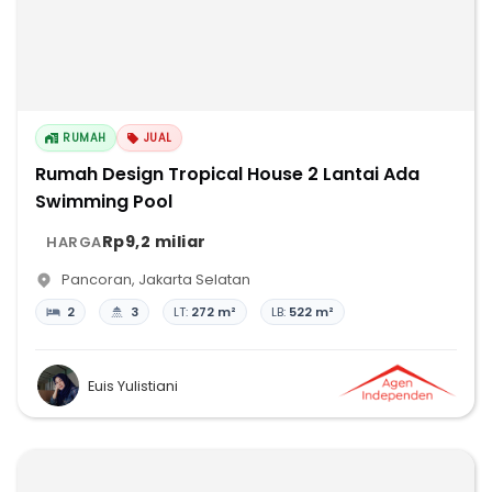
RUMAH
JUAL
Rumah Design Tropical House 2 Lantai Ada
Swimming Pool
Rp9,2 miliar
HARGA
Pancoran
,
Jakarta Selatan
2
3
LT:
272 m²
LB:
522 m²
Euis Yulistiani