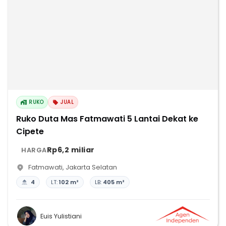
RUKO
JUAL
Ruko Duta Mas Fatmawati 5 Lantai Dekat ke
Cipete
Rp6,2 miliar
HARGA
Fatmawati
,
Jakarta Selatan
4
LT:
102 m²
LB:
405 m²
Euis Yulistiani