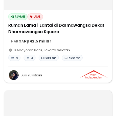
RUMAH
JUAL
Rumah Lama 1 Lantai di Darmawangsa Dekat
Dharmawangsa Square
Rp42,5 miliar
HARGA
Kebayoran Baru
,
Jakarta Selatan
4
3
LT:
984 m²
LB:
400 m²
Euis Yulistiani