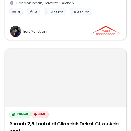
Pondok Indah
,
Jakarta Selatan
4
3
LT:
273 m²
LB:
357 m²
Euis Yulistiani
RUMAH
JUAL
Rumah 2,5 Lantai di Cilandak Dekat Citos Ada