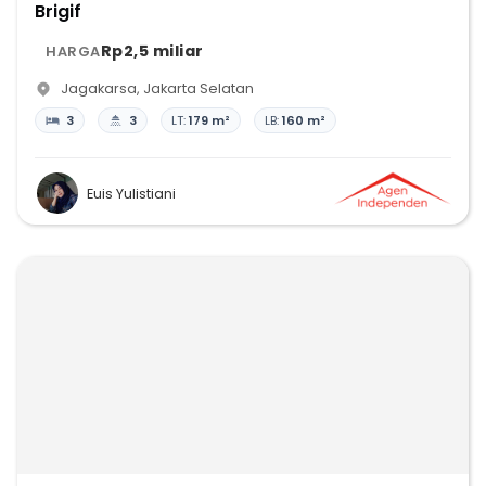
Brigif
Rp2,5 miliar
HARGA
Jagakarsa
,
Jakarta Selatan
3
3
LT:
179 m²
LB:
160 m²
Euis Yulistiani