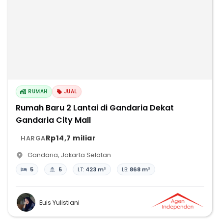
RUMAH
JUAL
Rumah Baru 2 Lantai di Gandaria Dekat
Gandaria City Mall
Rp14,7 miliar
HARGA
Gandaria
,
Jakarta Selatan
5
5
LT:
423 m²
LB:
868 m²
Euis Yulistiani