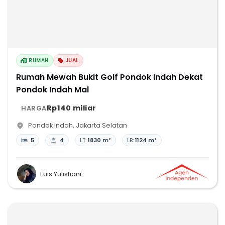
RUMAH
JUAL
Rumah Mewah Bukit Golf Pondok Indah Dekat
Pondok Indah Mal
Rp140 miliar
HARGA
Pondok Indah
,
Jakarta Selatan
5
4
LT:
1830 m²
LB:
1124 m²
Euis Yulistiani