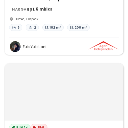
Rp1,6 miliar
HARGA
Limo
,
Depok
5
2
LT:
102 m²
LB:
200 m²
Euis Yulistiani
RUMAH
JUAL