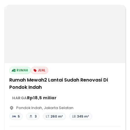
RUMAH
JUAL
Rumah Mewah2 Lantai Sudah Renovasi Di
Pondok Indah
Rp18,5 miliar
HARGA
Pondok Indah
,
Jakarta Selatan
5
3
LT:
260 m²
LB:
345 m²