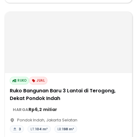
RUKO
JUAL
Ruko Bangunan Baru 3 Lantai di Terogong,
Dekat Pondok Indah
Rp6,2 miliar
HARGA
Pondok Indah
,
Jakarta Selatan
3
LT:
104 m²
LB:
198 m²