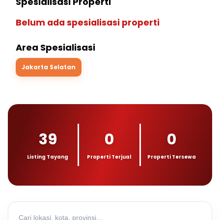
Spesialisasi Properti
Belum ada spesialisasi properti
Area Spesialisasi
Jakarta Selatan
39
0
0
Listing Tayang
Properti Terjual
Properti Tersewa