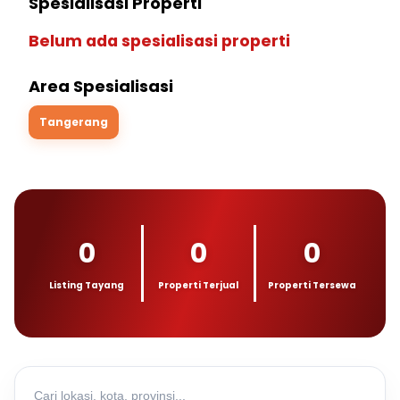
Spesialisasi Properti
Belum ada spesialisasi properti
Area Spesialisasi
Tangerang
0
0
0
Listing Tayang
Properti Terjual
Properti Tersewa