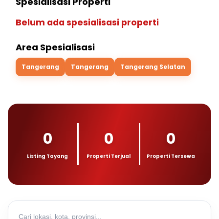
Spesialisasi Properti
Belum ada spesialisasi properti
Area Spesialisasi
Tangerang
Tangerang
Tangerang Selatan
0
0
0
Listing Tayang
Properti Terjual
Properti Tersewa