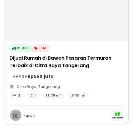
RUMAH
JUAL
Dijual Rumah di Bawah Pasaran Termurah
Terbaik di Citra Raya Tangerang
Rp550 juta
HARGA
Citra Raya
,
Tangerang
2
1
LT:
75 m²
LB:
36 m²
Fujiani