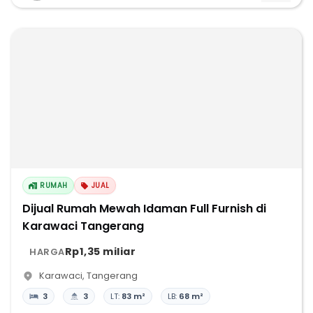
RUMAH
JUAL
Dijual Rumah Mewah Idaman Full Furnish di
Karawaci Tangerang
Rp1,35 miliar
HARGA
Karawaci
,
Tangerang
3
3
LT:
83 m²
LB:
68 m²