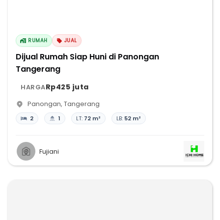
RUMAH
JUAL
Dijual Rumah Siap Huni di Panongan
Tangerang
Rp425 juta
HARGA
Panongan
,
Tangerang
2
1
LT:
72 m²
LB:
52 m²
Fujiani