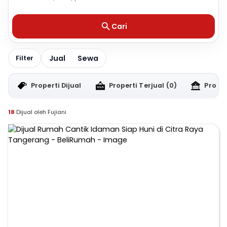
Cari
Jual
Sewa
Filter
Properti Dijual
Properti Terjual
(0)
Proper
18
Dijual oleh Fujiani