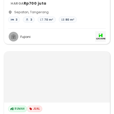
Rp700 juta
HARGA
Sepatan
,
Tangerang
3
3
LT:
70 m²
LB:
80 m²
Fujiani
RUMAH
JUAL