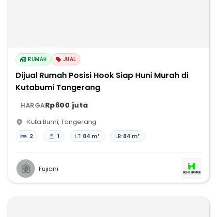
RUMAH
JUAL
Dijual Rumah Posisi Hook Siap Huni Murah di
Kutabumi Tangerang
Rp600 juta
HARGA
Kuta Bumi
,
Tangerang
2
1
LT:
84 m²
LB:
84 m²
Fujiani