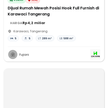
RUMAH
JUAL
Dijual Rumah Mewah Posisi Hook Full Furnish di
Karawaci Tangerang
Rp4,2 miliar
HARGA
Karawaci
,
Tangerang
5
5
LT:
289 m²
LB:
588 m²
Fujiani