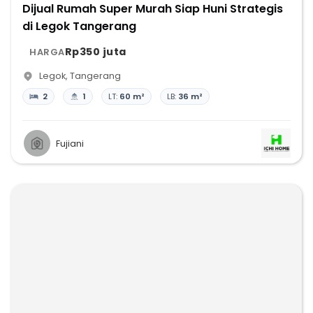
Dijual Rumah Super Murah Siap Huni Strategis
di Legok Tangerang
Rp350 juta
HARGA
Legok
,
Tangerang
2
1
LT:
60 m²
LB:
36 m²
Fujiani