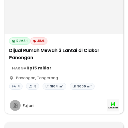
RUMAH
JUAL
Dijual Rumah Mewah 3 Lantai di Ciakar
Panongan
Rp15 miliar
HARGA
Panongan
,
Tangerang
4
5
LT:
3104 m²
LB:
3000 m²
Fujiani