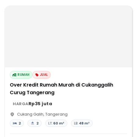
RUMAH
JUAL
Over Kredit Rumah Murah di Cukanggalih
Curug Tangerang
Rp35 juta
HARGA
Cukang Galih
,
Tangerang
2
2
LT:
60 m²
LB:
48 m²