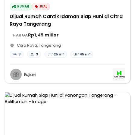
RUMAH
JUAL
Dijual Rumah Cantik Idaman Siap Huni di Citra
Raya Tangerang
Rp1,45 miliar
HARGA
Citra Raya
,
Tangerang
3
3
LT:
125 m²
LB:
145 m²
Fujiani