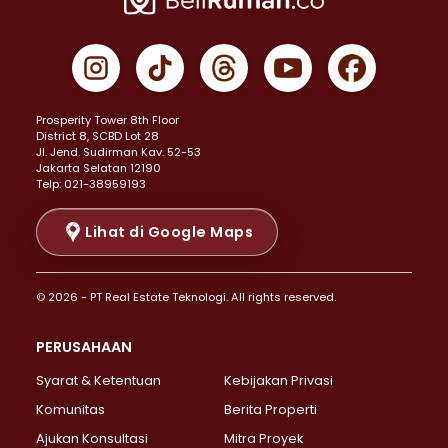
Properti Dijual di Cempaka Putih >
Properti Dijual di Gambir >
Properti Dijual di Johar Baru >
Properti Dijual di Kemayoran >
Prosperity Tower 8th Floor
Properti Dijual di Menteng >
District 8, SCBD Lot 28
Properti Dijual di Senen >
JI. Jend. Sudirman Kav. 52-53
Jakarta Selatan 12190
Properti Dijual di Tanah Abang >
Telp: 021-38959193
Properti Dijual di Cikini >
Properti Dijual di Kramat >
Lihat di Google Maps
Properti Dijual di Pasar Baru >
Properti Dijual di Bendungan Hilir >
© 2026 - PT Real Estate Teknologi. All rights reserved.
Properti Dijual di Jakarta Selatan >
Properti Dijual di Cilandak >
PERUSAHAAN
Properti Dijual di Lebak Bulus >
Syarat & Ketentuan
Kebijakan Privasi
Properti Dijual di Gandaria Selatan >
Properti Dijual di Pondok Labu >
Komunitas
Berita Properti
Properti Dijual di Cipete Selatan >
Ajukan Konsultasi
Mitra Proyek