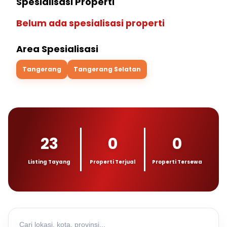
Spesialisasi Properti
Belum ada spesialisasi properti
Area Spesialisasi
Tangerang
Tangerang Selatan
23
0
0
Listing Tayang
Properti Terjual
Properti Tersewa