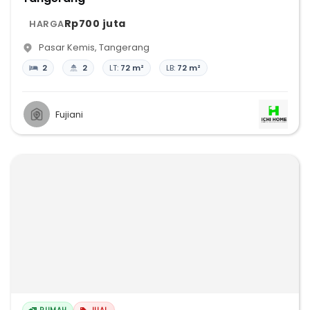
Rp700 juta
HARGA
Pasar Kemis
,
Tangerang
2
2
LT:
72 m²
LB:
72 m²
Fujiani