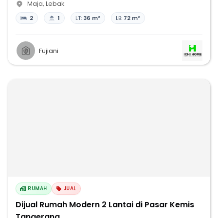
Maja
,
Lebak
2
1
LT:
36 m²
LB:
72 m²
Fujiani
RUMAH
JUAL
Dijual Rumah Modern 2 Lantai di Pasar Kemis
Tangerang