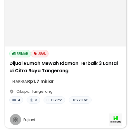
RUMAH
JUAL
Dijual Rumah Mewah Idaman Terbaik 3 Lantai
di Citra Raya Tangerang
Rp1,7 miliar
HARGA
Cikupa
,
Tangerang
4
3
LT:
152 m²
LB:
220 m²
Fujiani