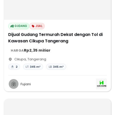
GUDANG
JUAL
Dijual Gudang Termurah Dekat dengan Tol di
Kawasan Cikupa Tangerang
Rp2,35 miliar
HARGA
Cikupa
,
Tangerang
2
LT:
345 m²
LB:
345 m²
Fujiani