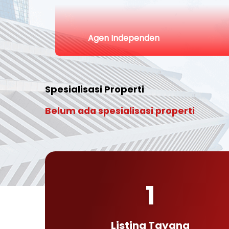
Agen Independen
Spesialisasi Properti
Belum ada spesialisasi properti
1
Listing Tayang