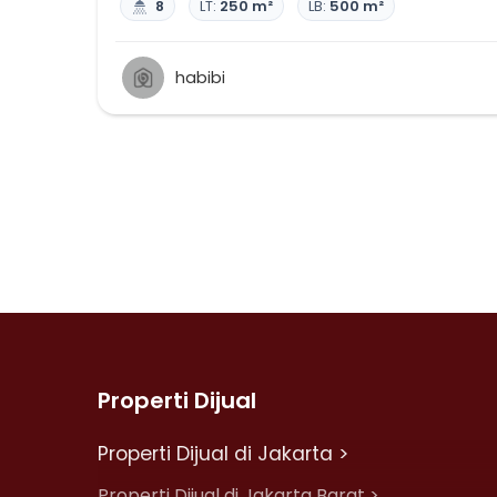
8
LT:
250 m²
LB:
500 m²
habibi
Properti Dijual
Properti Dijual di Jakarta >
Properti Dijual di Jakarta Barat >