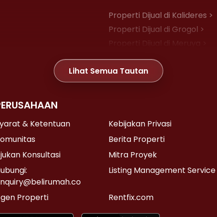
Properti Dijual di Kalideres >
Properti Dijual di Grogol >
Properti Dijual di Meruya >
Properti Dijual di Joglo >
Lihat Semua Tautan
Properti Dijual di Gambir >
PERUSAHAAN
Properti Dijual di Kemayoran
Properti Dijual di Senen >
yarat & Ketentuan
Kebijakan Privasi
Properti Dijual di Cikini >
omunitas
Berita Properti
Properti Dijual di Pasar Baru 
jukan Konsultasi
Mitra Proyek
ubungi:
Listing Management Service
nquiry@belirumah.co
Properti Dijual di Lebak Bulus
gen Properti
Rentfix.com
Properti Dijual di Pondok Lab