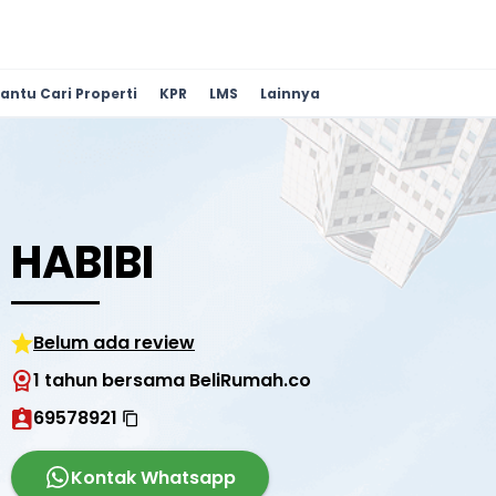
antu Cari Properti
KPR
LMS
Lainnya
HABIBI
Belum ada review
1 tahun bersama BeliRumah.co
69578921
Kontak Whatsapp