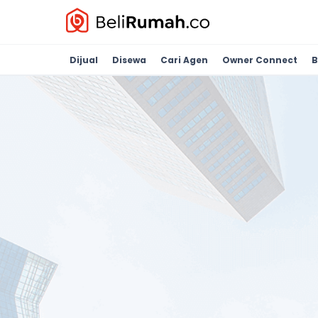
Dijual
Disewa
Cari Agen
Owner Connect
B