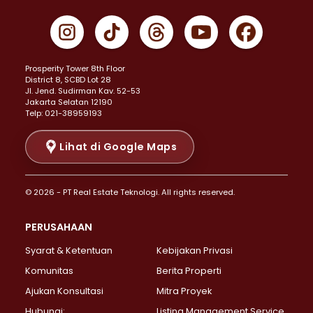
Properti Dijual di Cempaka Putih >
Properti Dijual di Gambir >
Properti Dijual di Johar Baru >
Properti Dijual di Kemayoran >
Prosperity Tower 8th Floor
Properti Dijual di Menteng >
District 8, SCBD Lot 28
Properti Dijual di Senen >
JI. Jend. Sudirman Kav. 52-53
Jakarta Selatan 12190
Properti Dijual di Tanah Abang >
Telp: 021-38959193
Properti Dijual di Cikini >
Properti Dijual di Kramat >
Lihat di Google Maps
Properti Dijual di Pasar Baru >
Properti Dijual di Bendungan Hilir >
© 2026 - PT Real Estate Teknologi. All rights reserved.
Properti Dijual di Jakarta Selatan >
Properti Dijual di Cilandak >
PERUSAHAAN
Properti Dijual di Lebak Bulus >
Syarat & Ketentuan
Kebijakan Privasi
Properti Dijual di Gandaria Selatan >
Properti Dijual di Pondok Labu >
Komunitas
Berita Properti
Properti Dijual di Cipete Selatan >
Ajukan Konsultasi
Mitra Proyek
Properti Dijual di Jagakarsa >
Hubungi:
Listing Management Service