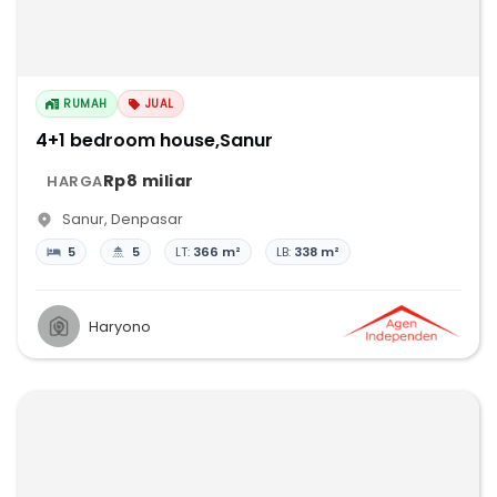
RUMAH
JUAL
4+1 bedroom house,Sanur
Rp8 miliar
HARGA
Sanur
,
Denpasar
5
5
LT:
366 m²
LB:
338 m²
Haryono