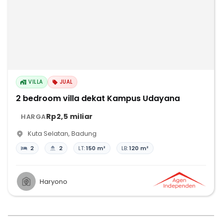
VILLA
JUAL
2 bedroom villa dekat Kampus Udayana
Rp2,5 miliar
HARGA
Kuta Selatan
,
Badung
2
2
LT:
150 m²
LB:
120 m²
Haryono