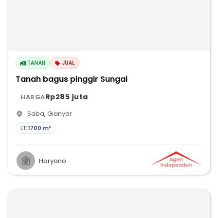
TANAH
JUAL
Tanah bagus pinggir Sungai
Rp285 juta
HARGA
Saba
,
Gianyar
LT:
1700 m²
Haryono