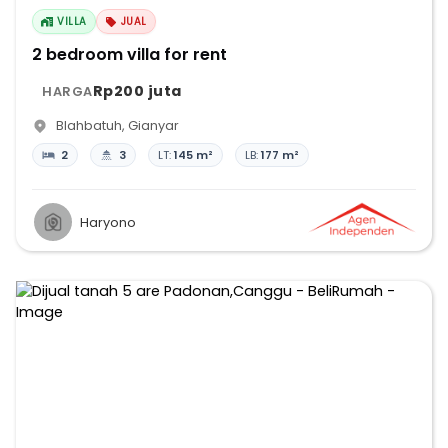
VILLA
JUAL
2 bedroom villa for rent
Rp200 juta
HARGA
Blahbatuh
,
Gianyar
2
3
LT:
145 m²
LB:
177 m²
Haryono