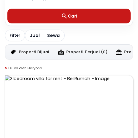
Cari
Jual
Sewa
Filter
Properti Dijual
Properti Terjual
(0)
Proper
5
Dijual oleh Haryono