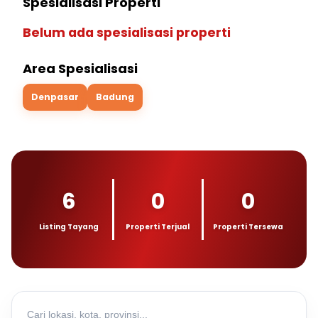
Spesialisasi Properti
Belum ada spesialisasi properti
Area Spesialisasi
Denpasar
Badung
6
0
0
Listing Tayang
Properti Terjual
Properti Tersewa