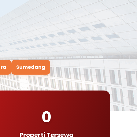
ara
Sumedang
0
Properti Tersewa