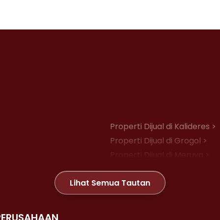
Properti Dijual di Kalideres >
Properti Dijual di Grogol >
Properti Dijual di Meruya >
Properti Dijual di Joglo >
Lihat Semua Tautan
Properti Dijual di Gambir >
PERUSAHAAN
Properti Dijual di Kemayoran