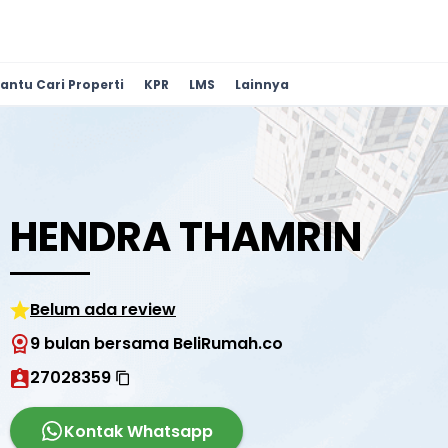
antu Cari Properti
KPR
LMS
Lainnya
HENDRA THAMRIN
Belum ada review
9 bulan bersama BeliRumah.co
27028359
Kontak Whatsapp