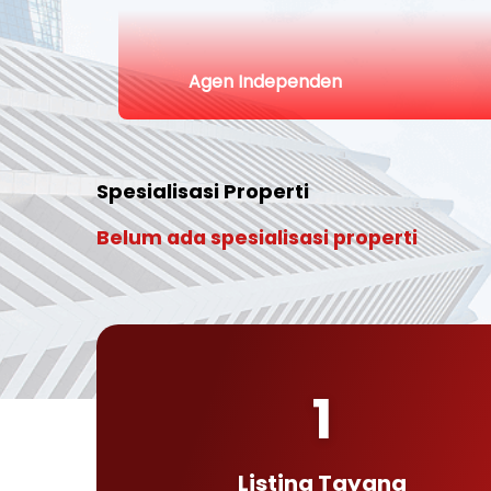
Agen Independen
Spesialisasi Properti
Belum ada spesialisasi properti
1
Listing Tayang