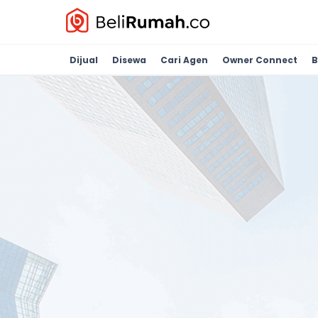
Dijual
Disewa
Cari Agen
Owner Connect
B