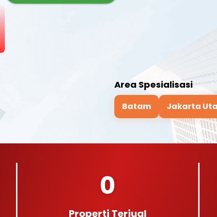
Area Spesialisasi
Batam
Jakarta Ut
0
Properti Terjual