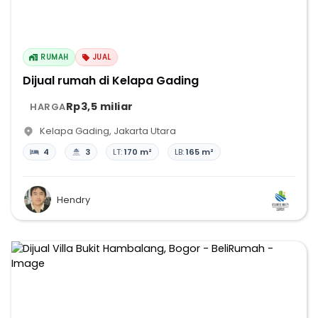
RUMAH
JUAL
Dijual rumah di Kelapa Gading
Rp3,5 miliar
HARGA
Kelapa Gading
,
Jakarta Utara
4
3
LT:
170 m²
LB:
165 m²
Hendry