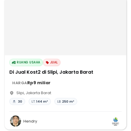
RUANG USAHA
JUAL
Di Jual Kost2 di Slipi, Jakarta Barat
Rp9 miliar
HARGA
Slipi
,
Jakarta Barat
30
LT:
144 m²
LB:
250 m²
Hendry