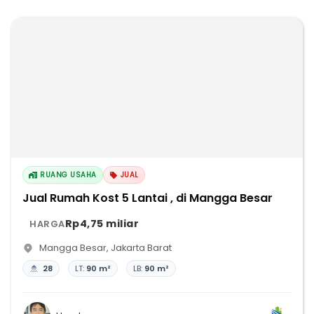
RUANG USAHA
JUAL
Jual Rumah Kost 5 Lantai , di Mangga Besar
Rp4,75 miliar
HARGA
Mangga Besar
,
Jakarta Barat
28
LT:
90 m²
LB:
90 m²