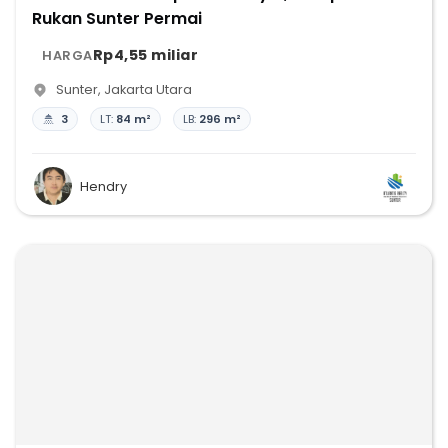
Rukan Sunter Permai
Rp4,55 miliar
HARGA
Sunter
,
Jakarta Utara
3
LT:
84 m²
LB:
296 m²
Hendry