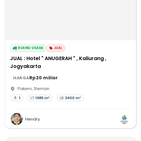
RUANG USAHA
JUAL
JUAL : Hotel " ANUGERAH " , Kaliurang ,
Jogyakarta
Rp20 miliar
HARGA
Pakem
,
Sleman
1
LT:
1985 m²
LB:
3400 m²
Hendry