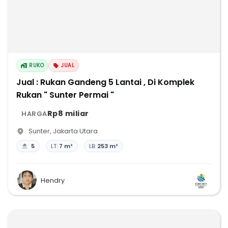
RUKO
JUAL
Jual : Rukan Gandeng 5 Lantai , Di Komplek
Rukan " Sunter Permai "
Rp8 miliar
HARGA
Sunter
,
Jakarta Utara
5
LT:
7 m²
LB:
253 m²
Hendry