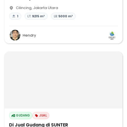
Cilincing
,
Jakarta Utara
1
LT:
9215 m²
LB:
5000 m²
Hendry
GUDANG
JUAL
Di Jual Gudang di SUNTER