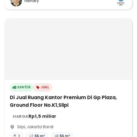
Hendry
KANTOR
JUAL
Di Jual Ruang Kantor Premium Di Gp Plaza,
Ground Floor No.K1,Slipi
Rp1,5 miliar
HARGA
Slipi
,
Jakarta Barat
1
LT:
55 m²
LB:
55 m²