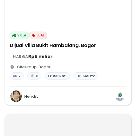
VILLA
JUAL
Dijual Villa Bukit Hambalang, Bogor
Rp5 miliar
HARGA
Citeureup
,
Bogor
7
8
LT:
1565 m²
LB:
1565 m²
Hendry