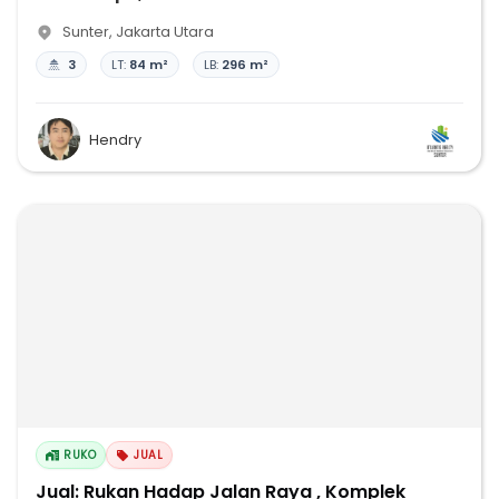
Sunter
,
Jakarta Utara
3
LT:
84 m²
LB:
296 m²
Hendry
RUKO
JUAL
Jual: Rukan Hadap Jalan Raya , Komplek