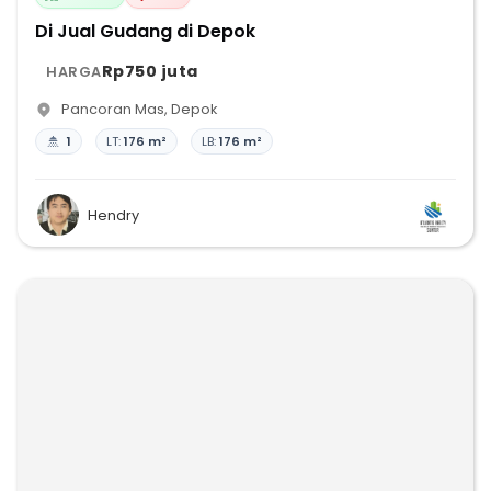
Di Jual Gudang di Depok
Rp750 juta
HARGA
Pancoran Mas
,
Depok
1
LT:
176 m²
LB:
176 m²
Hendry