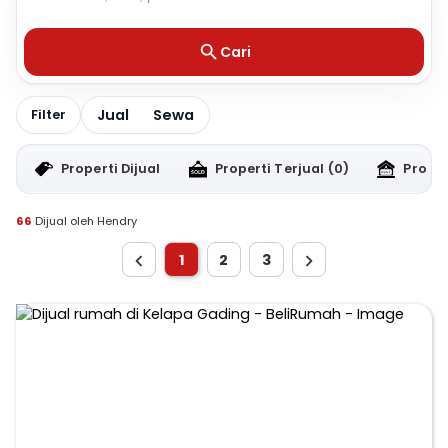
Cari
Jual
Sewa
Filter
Properti Dijual
Properti Terjual
(0)
Proper
66
Dijual oleh Hendry
1
2
3