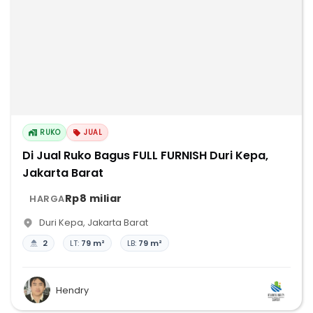
RUKO
JUAL
Di Jual Ruko Bagus FULL FURNISH Duri Kepa,
Jakarta Barat
Rp8 miliar
HARGA
Duri Kepa
,
Jakarta Barat
2
LT:
79 m²
LB:
79 m²
Hendry