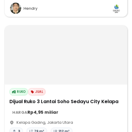
Hendry
RUKO
JUAL
Dijual Ruko 3 Lantai Soho Sedayu City Kelapa
Rp4,95 miliar
HARGA
Kelapa Gading
,
Jakarta Utara
3
LT:
79 m²
LB:
212 m²