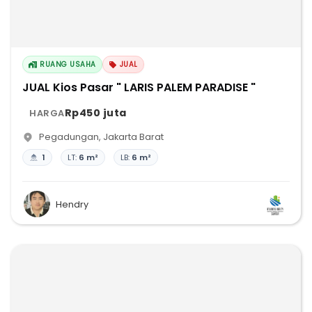
RUANG USAHA
JUAL
JUAL Kios Pasar " LARIS PALEM PARADISE "
Rp450 juta
HARGA
Pegadungan
,
Jakarta Barat
1
LT:
6 m²
LB:
6 m²
Hendry