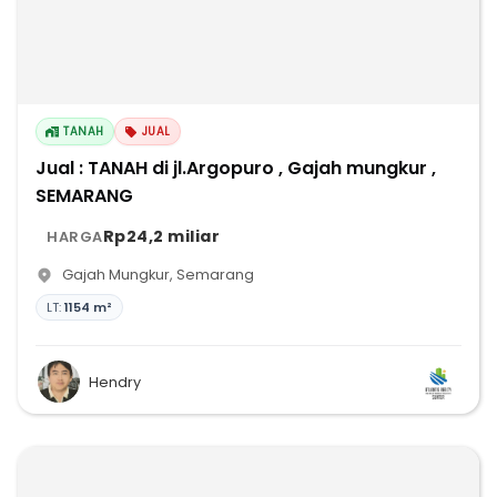
TANAH
JUAL
Jual : TANAH di jl.Argopuro , Gajah mungkur ,
SEMARANG
Rp24,2 miliar
HARGA
Gajah Mungkur
,
Semarang
LT:
1154 m²
Hendry