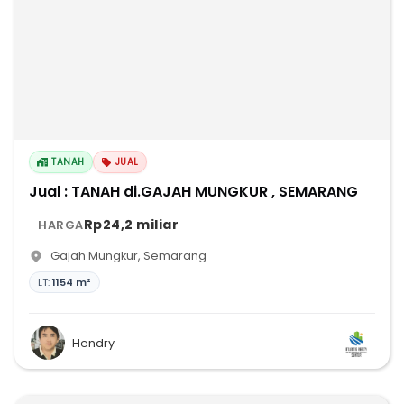
TANAH
JUAL
Jual : TANAH di.GAJAH MUNGKUR , SEMARANG
Rp24,2 miliar
HARGA
Gajah Mungkur
,
Semarang
LT:
1154 m²
Hendry