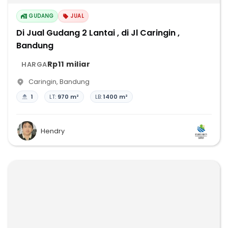
GUDANG
JUAL
Di Jual Gudang 2 Lantai , di Jl Caringin ,
Bandung
Rp11 miliar
HARGA
Caringin
,
Bandung
1
LT:
970 m²
LB:
1400 m²
Hendry