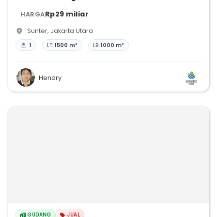
Rp29 miliar
HARGA
Sunter
,
Jakarta Utara
1
LT:
1500 m²
LB:
1000 m²
Hendry
GUDANG
JUAL