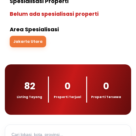
Spesialisasi Properti
Belum ada spesialisasi properti
Area Spesialisasi
Jakarta Utara
82
0
0
Listing Tayang
Properti Terjual
Properti Tersewa