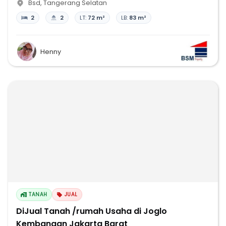
Bsd
,
Tangerang Selatan
2
2
LT:
72 m²
LB:
83 m²
Henny
TANAH
JUAL
DiJual Tanah /rumah Usaha di Joglo
Kembangan Jakarta Barat