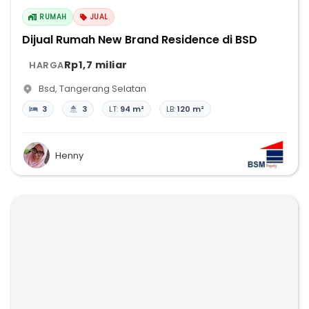
RUMAH
JUAL
Dijual Rumah New Brand Residence di BSD
Rp1,7 miliar
HARGA
Bsd
,
Tangerang Selatan
3
3
LT:
94 m²
LB:
120 m²
Henny