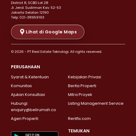
District 8, SCBD Lot 28
Properti Dijual di Senen >
JI. Jend. Sudirman Kav. 52-53
Jakarta Selatan 12190
Properti Dijual di Tanah Abang >
Telp: 021-38959193
Properti Dijual di Cikini >
Properti Dijual di Kramat >
Lihat di Google Maps
Properti Dijual di Pasar Baru >
Properti Dijual di Bendungan Hilir >
© 2026 - PT Real Estate Teknologi. All rights reserved.
Properti Dijual di Jakarta Selatan >
Properti Dijual di Cilandak >
PERUSAHAAN
Properti Dijual di Lebak Bulus >
Syarat & Ketentuan
Kebijakan Privasi
Properti Dijual di Gandaria Selatan >
Properti Dijual di Pondok Labu >
Komunitas
Berita Properti
Properti Dijual di Cipete Selatan >
Ajukan Konsultasi
Mitra Proyek
Properti Dijual di Jagakarsa >
Hubungi:
Listing Management Service
Properti Dijual di Lenteng Agung >
enquiry@belirumah.co
Properti Dijual di Senayan >
Agen Properti
Rentfix.com
Properti Dijual di Pondok Pinang >
Properti Dijual di Kebayoran Lama >
TEMUKAN
Properti Dijual di Kebayoran Baru >