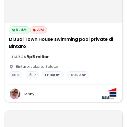
RUMAH
JUAL
DiJual Town House swimming pool private di
Bintaro
Rp5 miliar
HARGA
Bintaro
,
Jakarta Selatan
6
7
LT:
180 m²
LB:
300 m²
Henny