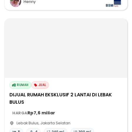
Henny
RUMAH
JUAL
DIJUAL RUMAH EKSKLUSIF 2 LANTAI DI LEBAK
BULUS
Rp7,6 miliar
HARGA
Lebak Bulus
,
Jakarta Selatan
5
4
LT:
240 m²
LB:
300 m²