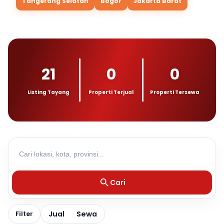
Tangerang Selatan
Bogor
Jakarta Barat
21
0
0
Listing Tayang
Properti Terjual
Properti Tersewa
Cari
Jual
Sewa
Filter