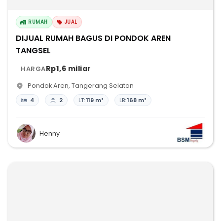
RUMAH
JUAL
DIJUAL RUMAH BAGUS DI PONDOK AREN
TANGSEL
Rp1,6 miliar
HARGA
Pondok Aren
,
Tangerang Selatan
4
2
LT:
119 m²
LB:
168 m²
Henny