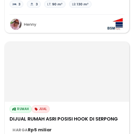
3
3
LT:
90 m²
LB:
130 m²
Henny
RUMAH
JUAL
DIJUAL RUMAH ASRI POSISI HOOK DI SERPONG
Rp5 miliar
HARGA