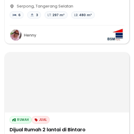
Serpong
,
Tangerang Selatan
6
3
LT:
297 m²
LB:
480 m²
Henny
RUMAH
JUAL
Dijual Rumah 2 lantai di Bintaro