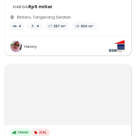
Rp5 miliar
HARGA
Bintaro
,
Tangerang Selatan
4
4
LT:
257 m²
LB:
300 m²
Henny
TANAH
JUAL