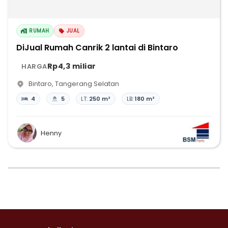
RUMAH
JUAL
DiJual Rumah Canrik 2 lantai di Bintaro
Rp4,3 miliar
HARGA
Bintaro
,
Tangerang Selatan
4
5
LT:
250 m²
LB:
180 m²
Henny