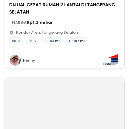
DIJUAL CEPAT RUMAH 2 LANTAI DI TANGERANG
SELATAN
Rp1,2 miliar
HARGA
Pondok Aren
,
Tangerang Selatan
3
2
LT:
83 m²
LB:
107 m²
Henny