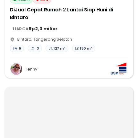
DiJual Cepat Rumah 2 Lantai Siap Huni di
Bintaro
Rp2,3 miliar
HARGA
Bintaro
,
Tangerang Selatan
5
3
LT:
127 m²
LB:
150 m²
Henny