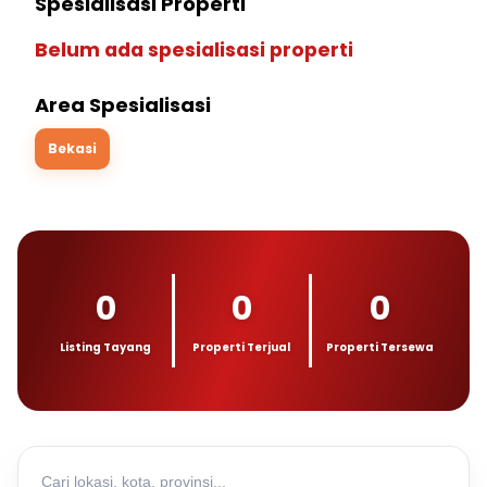
Spesialisasi Properti
Belum ada spesialisasi properti
Area Spesialisasi
Bekasi
0
0
0
Listing Tayang
Properti Terjual
Properti Tersewa