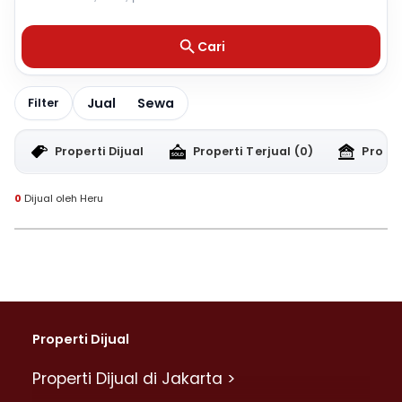
Cari
Jual
Sewa
Filter
Properti Dijual
Properti Terjual
(0)
Proper
0
Dijual oleh Heru
Properti Dijual
Properti Dijual di Jakarta >