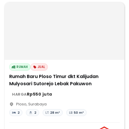
RUMAH
JUAL
Rumah Baru Ploso Timur dkt Kalijudan
Mulyosari Sutorejo Lebak Pakuwon
Rp550 juta
HARGA
Ploso
,
Surabaya
2
2
LT:
28 m²
LB:
50 m²