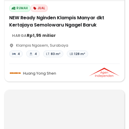
RUMAH
JUAL
NEW Ready Nginden Klampis Manyar dkt
Kertajaya Semolowaru Ngagel Baruk
Rp1,95 miliar
HARGA
Klampis Ngasem
,
Surabaya
4
4
LT:
83 m²
LB:
128 m²
Huang Yong Shen