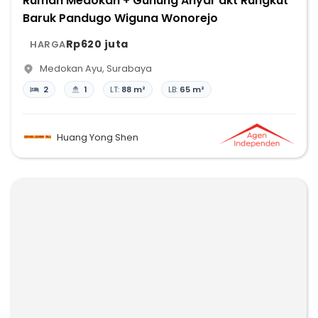
Rumah Medokan + Gunung Anyar dkt Rungkut
Baruk Pandugo Wiguna Wonorejo
Rp620 juta
HARGA
Medokan Ayu
,
Surabaya
2
1
LT:
88 m²
LB:
65 m²
Huang Yong Shen