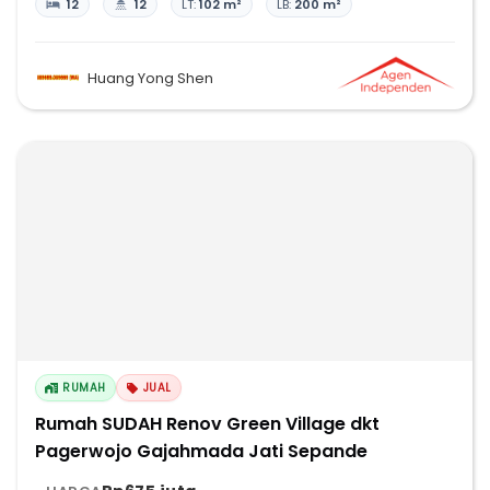
12
12
LT:
102 m²
LB:
200 m²
Huang Yong Shen
RUMAH
JUAL
Rumah SUDAH Renov Green Village dkt
Pagerwojo Gajahmada Jati Sepande