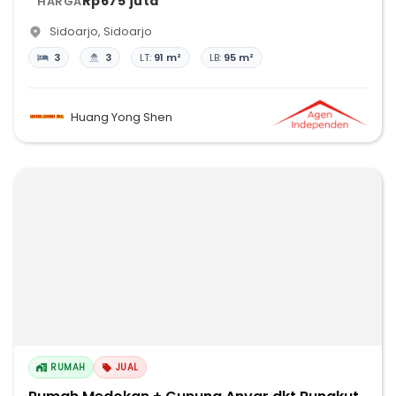
Rp675 juta
HARGA
Sidoarjo
,
Sidoarjo
3
3
LT:
91 m²
LB:
95 m²
Huang Yong Shen
RUMAH
JUAL