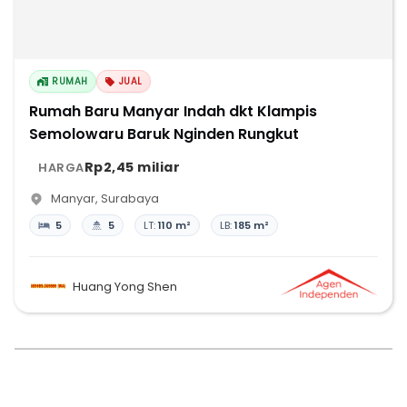
RUMAH
JUAL
Rumah Baru Manyar Indah dkt Klampis
Semolowaru Baruk Nginden Rungkut
Rp2,45 miliar
HARGA
Manyar
,
Surabaya
5
5
LT:
110 m²
LB:
185 m²
Huang Yong Shen