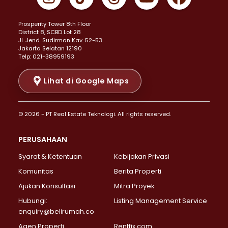
Properti Dijual di Johar Baru >
Properti Dijual di Kemayoran >
Prosperity Tower 8th Floor
Properti Dijual di Menteng >
District 8, SCBD Lot 28
Properti Dijual di Senen >
JI. Jend. Sudirman Kav. 52-53
Jakarta Selatan 12190
Properti Dijual di Tanah Abang >
Telp: 021-38959193
Properti Dijual di Cikini >
Properti Dijual di Kramat >
Lihat di Google Maps
Properti Dijual di Pasar Baru >
Properti Dijual di Bendungan Hilir >
© 2026 - PT Real Estate Teknologi. All rights reserved.
Properti Dijual di Jakarta Selatan >
Properti Dijual di Cilandak >
PERUSAHAAN
Properti Dijual di Lebak Bulus >
Syarat & Ketentuan
Kebijakan Privasi
Properti Dijual di Gandaria Selatan >
Properti Dijual di Pondok Labu >
Komunitas
Berita Properti
Properti Dijual di Cipete Selatan >
Ajukan Konsultasi
Mitra Proyek
Properti Dijual di Jagakarsa >
Hubungi:
Listing Management Service
Properti Dijual di Lenteng Agung >
enquiry@belirumah.co
Properti Dijual di Senayan >
Agen Properti
Rentfix.com