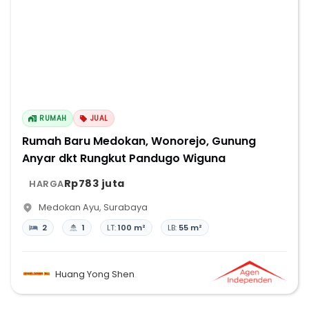
RUMAH
JUAL
Rumah Baru Medokan, Wonorejo, Gunung
Anyar dkt Rungkut Pandugo Wiguna
Rp783 juta
HARGA
Medokan Ayu
,
Surabaya
2
1
LT:
100 m²
LB:
55 m²
Huang Yong Shen