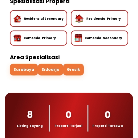
Spesialisasi Properti
Residensial Secondary
Residensial Primary
Komersial Primary
Komersial Secondary
Area Spesialisasi
Surabaya
Sidoarjo
Gresik
8
0
0
Listing Tayang
Properti Terjual
Properti Tersewa