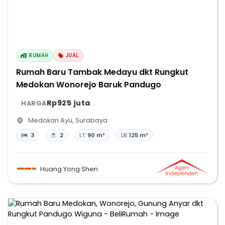
RUMAH
JUAL
Rumah Baru Tambak Medayu dkt Rungkut
Medokan Wonorejo Baruk Pandugo
Rp925 juta
HARGA
Medokan Ayu
,
Surabaya
3
2
LT:
90 m²
LB:
125 m²
Huang Yong Shen