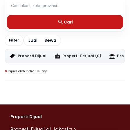
Cari
Jual
Sewa
Filter
Properti Dijual
Properti Terjual
(0)
Proper
0
Dijual oleh Indra Usliaty
Properti Dijual
Properti Dijual di Jakarta >