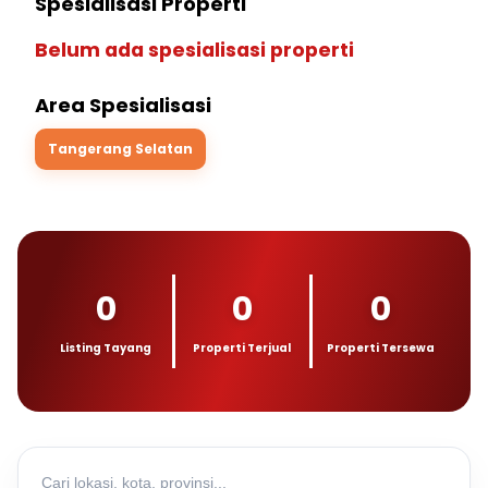
Spesialisasi Properti
Belum ada spesialisasi properti
Area Spesialisasi
Tangerang Selatan
0
0
0
Listing Tayang
Properti Terjual
Properti Tersewa