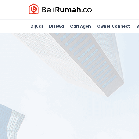
Dijual
Disewa
Cari Agen
Owner Connect
B