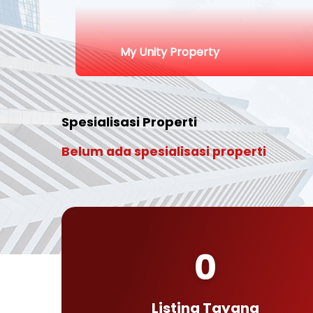
My Unity Property
Spesialisasi Properti
Belum ada spesialisasi properti
0
Listing Tayang