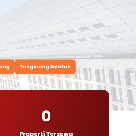
ang
Tangerang Selatan
0
Properti Tersewa