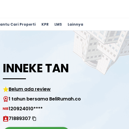
antu Cari Properti
KPR
LMS
Lainnya
INNEKE TAN
Belum ada review
1 tahun bersama BeliRumah.co
120924010****
71889307