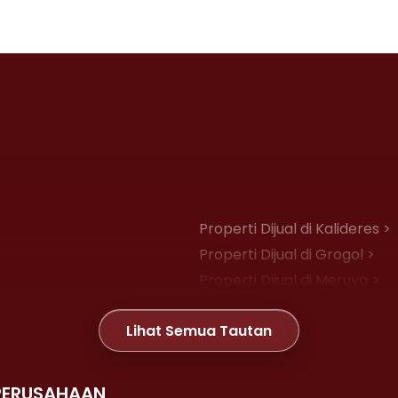
Properti Dijual di Kalideres >
Properti Dijual di Grogol >
Properti Dijual di Meruya >
Properti Dijual di Joglo >
Lihat Semua Tautan
Properti Dijual di Gambir >
PERUSAHAAN
Properti Dijual di Kemayoran