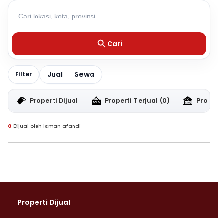
Cari
Jual
Sewa
Filter
Properti Dijual
Properti Terjual
(0)
Proper
0
Dijual oleh Isman afandi
Properti Dijual