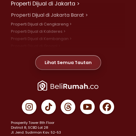
Properti Dijual di Jakarta >
Properti Dijual di Jakarta Barat >
Properti Dijual di Cengkareng >
Properti Dijual di Kalideres >
Properti Dijual di Kembangan >
Properti Dijual di Grogol >
Properti Dijual di Daan Mogot >
Properti Dijual di Meruya >
Lihat Semua Tautan
Properti Dijual di Jelambar >
Properti Dijual di Joglo >
Properti Dijual di Jakarta Pusat >
Properti Dijual di Cempaka Putih >
Properti Dijual di Gambir >
Properti Dijual di Johar Baru >
Properti Dijual di Kemayoran >
Prosperity Tower 8th Floor
Properti Dijual di Menteng >
District 8, SCBD Lot 28
Properti Dijual di Senen >
JI. Jend. Sudirman Kav. 52-53