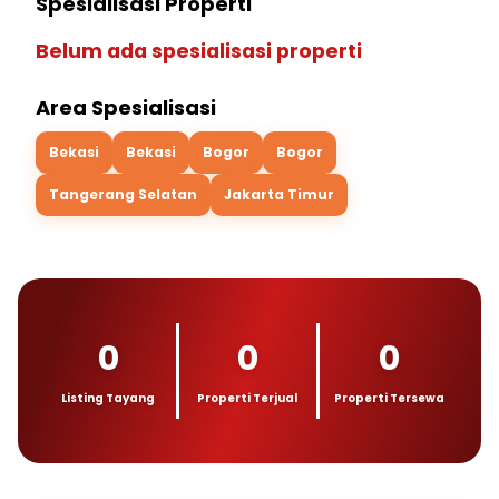
Spesialisasi Properti
Belum ada spesialisasi properti
Area Spesialisasi
Bekasi
Bekasi
Bogor
Bogor
Tangerang Selatan
Jakarta Timur
0
0
0
Listing Tayang
Properti Terjual
Properti Tersewa