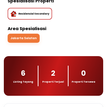
Spesialisasi Properti
Residensial Secondary
Area Spesialisasi
Jakarta Selatan
6
2
0
Listing Tayang
Properti Terjual
Properti Tersewa