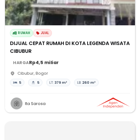
RUMAH
JUAL
DIJUAL CEPAT RUMAH DI KOTA LEGENDA WISATA
CIBUBUR
Rp4,5 miliar
HARGA
Cibubur
,
Bogor
5
5
LT:
379 m²
LB:
260 m²
Ita Sarosa