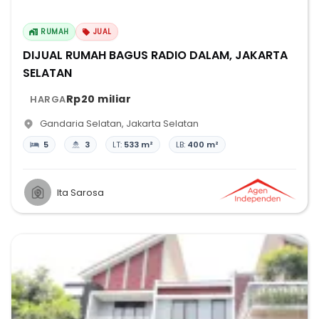
RUMAH
JUAL
DIJUAL RUMAH BAGUS RADIO DALAM, JAKARTA
SELATAN
Rp20 miliar
HARGA
Gandaria Selatan
,
Jakarta Selatan
5
3
LT:
533 m²
LB:
400 m²
Ita Sarosa