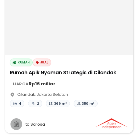
RUMAH
JUAL
Rumah Apik Nyaman Strategis di Cilandak
Rp16 miliar
HARGA
Cilandak
,
Jakarta Selatan
4
2
LT:
369 m²
LB:
350 m²
Ita Sarosa