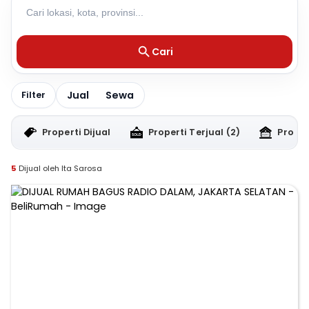
Cari
Jual
Sewa
Filter
Properti Dijual
Properti Terjual
(2)
Proper
5
Dijual oleh Ita Sarosa