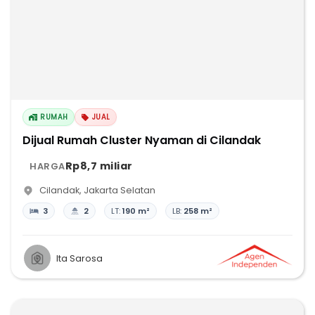
RUMAH
JUAL
Dijual Rumah Cluster Nyaman di Cilandak
Rp8,7 miliar
HARGA
Cilandak
,
Jakarta Selatan
3
2
LT:
190 m²
LB:
258 m²
Ita Sarosa