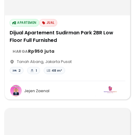
APARTEMEN
JUAL
Dijual Apartement Sudirman Park 2BR Low
Floor Full Furnished
Rp950 juta
HARGA
Tanah Abang
,
Jakarta Pusat
2
1
LB:
48 m²
Jejen Zaenal