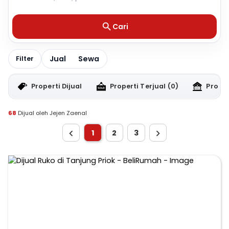
Cari
Jual
Sewa
Filter
Properti Dijual
Properti Terjual
(0)
Proper
68
Dijual oleh Jejen Zaenal
1
2
3