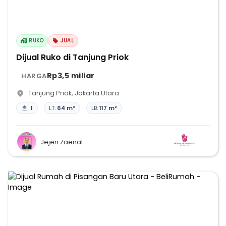
RUKO
JUAL
Dijual Ruko di Tanjung Priok
Rp3,5 miliar
HARGA
Tanjung Priok
,
Jakarta Utara
1
LT:
64 m²
LB:
117 m²
Jejen Zaenal