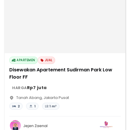
APARTEMEN
JUAL
Disewakan Apartement Sudirman Park Low
Floor FF
Rp7 juta
HARGA
Tanah Abang
,
Jakarta Pusat
2
1
LB:
1 m²
Jejen Zaenal