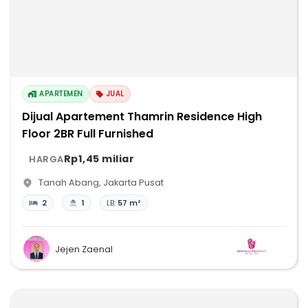
APARTEMEN
JUAL
Dijual Apartement Thamrin Residence High
Floor 2BR Full Furnished
Rp1,45 miliar
HARGA
Tanah Abang
,
Jakarta Pusat
2
1
LB:
57 m²
Jejen Zaenal