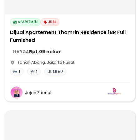
APARTEMEN
JUAL
Dijual Apartement Thamrin Residence 1BR Full
Furnished
Rp1,05 miliar
HARGA
Tanah Abang
,
Jakarta Pusat
1
1
LB:
38 m²
Jejen Zaenal