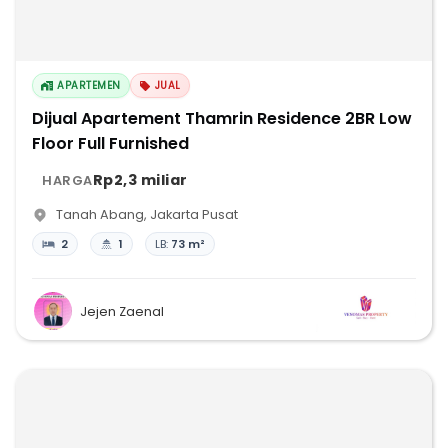
APARTEMEN
JUAL
Dijual Apartement Thamrin Residence 2BR Low
Floor Full Furnished
Rp2,3 miliar
HARGA
Tanah Abang
,
Jakarta Pusat
2
1
LB:
73 m²
Jejen Zaenal