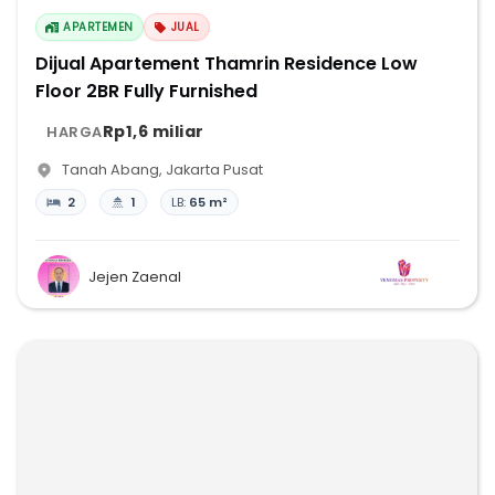
APARTEMEN
JUAL
Dijual Apartement Thamrin Residence Low
Floor 2BR Fully Furnished
Rp1,6 miliar
HARGA
Tanah Abang
,
Jakarta Pusat
2
1
LB:
65 m²
Jejen Zaenal