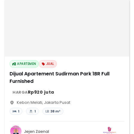
APARTEMEN
JUAL
Dijual Apartement Sudirman Park 1BR Full
Furnished
Rp920 juta
HARGA
Kebon Melati
,
Jakarta Pusat
1
1
LB:
38 m²
Jejen Zaenal