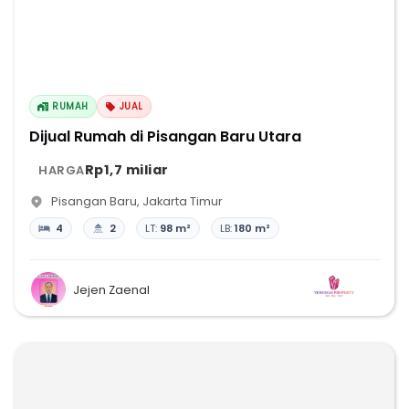
RUMAH
JUAL
Dijual Rumah di Pisangan Baru Utara
Rp1,7 miliar
HARGA
Pisangan Baru
,
Jakarta Timur
4
2
LT:
98 m²
LB:
180 m²
Jejen Zaenal