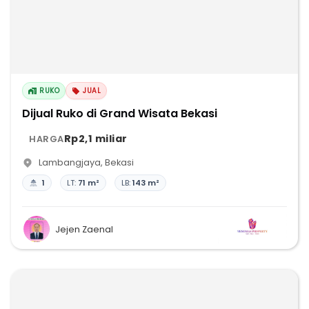
RUKO
JUAL
Dijual Ruko di Grand Wisata Bekasi
Rp2,1 miliar
HARGA
Lambangjaya
,
Bekasi
1
LT:
71 m²
LB:
143 m²
Jejen Zaenal