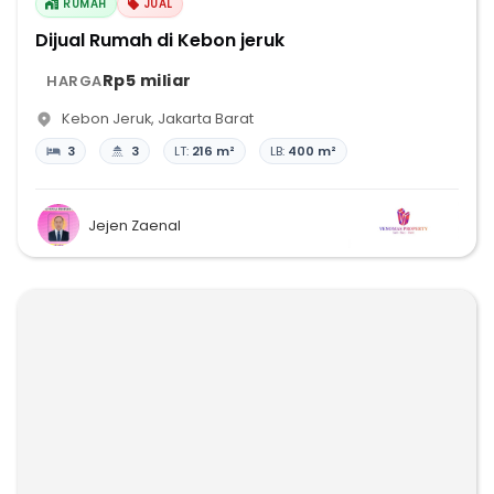
RUMAH
JUAL
Dijual Rumah di Kebon jeruk
Rp5 miliar
HARGA
Kebon Jeruk
,
Jakarta Barat
3
3
LT:
216 m²
LB:
400 m²
Jejen Zaenal