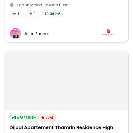
Kebon Melati
,
Jakarta Pusat
1
1
LB:
36 m²
Jejen Zaenal
APARTEMEN
JUAL
Dijual Apartement Thamrin Residence High