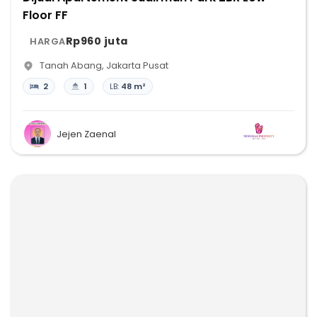
Floor FF
Rp960 juta
HARGA
Tanah Abang
,
Jakarta Pusat
2
1
LB:
48 m²
Jejen Zaenal