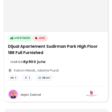
APARTEMEN
JUAL
Dijual Apartement Sudirman Park High Floor
1BR Full Furnished
Rp900 juta
HARGA
Kebon Melati
,
Jakarta Pusat
1
1
LB:
39 m²
Jejen Zaenal