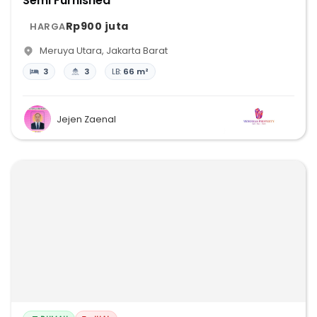
Semi Furnished
Rp900 juta
HARGA
Meruya Utara
,
Jakarta Barat
3
3
LB:
66 m²
Jejen Zaenal