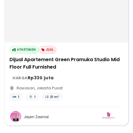
APARTEMEN
JUAL
Dijual Apartement Green Pramuka Studio Mid
Floor Full Furnished
Rp330 juta
HARGA
Rawasari
,
Jakarta Pusat
1
1
LB:
21 m²
Jejen Zaenal