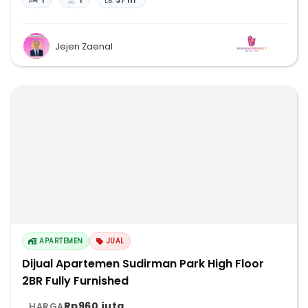
1
1
LB:
37 m²
Jejen Zaenal
APARTEMEN
JUAL
Dijual Apartemen Sudirman Park High Floor
2BR Fully Furnished
Rp960 juta
HARGA