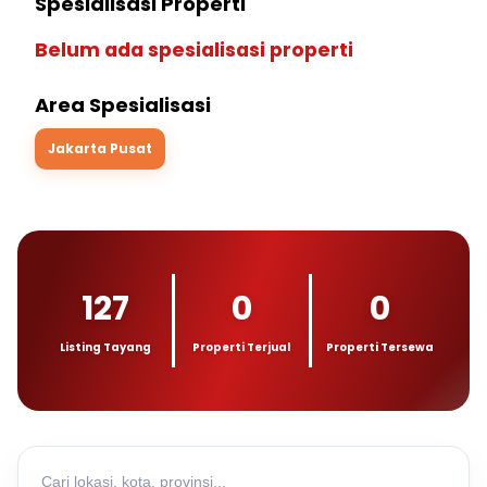
Spesialisasi Properti
Belum ada spesialisasi properti
Area Spesialisasi
Jakarta Pusat
127
0
0
Listing Tayang
Properti Terjual
Properti Tersewa