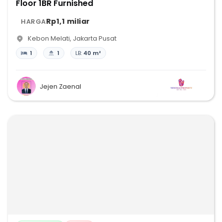
Floor 1BR Furnished
Rp1,1 miliar
HARGA
Kebon Melati
,
Jakarta Pusat
1
1
LB:
40 m²
Jejen Zaenal