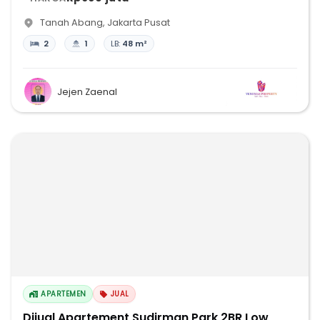
Tanah Abang
,
Jakarta Pusat
2
1
LB:
48 m²
Jejen Zaenal
APARTEMEN
JUAL
Dijual Apartement Sudirman Park 2BR Low