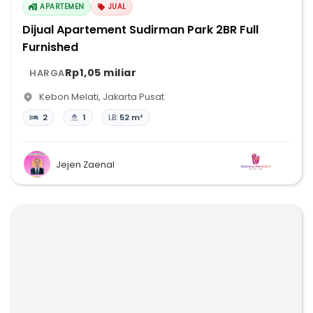
APARTEMEN
JUAL
Dijual Apartement Sudirman Park 2BR Full
Furnished
Rp1,05 miliar
HARGA
Kebon Melati
,
Jakarta Pusat
2
1
LB:
52 m²
Jejen Zaenal