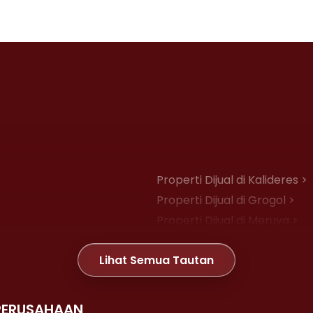
Properti Dijual di Kalideres >
Properti Dijual di Grogol >
Properti Dijual di Meruya >
Properti Dijual di Joglo >
Lihat Semua Tautan
Properti Dijual di Gambir >
PERUSAHAAN
Properti Dijual di Kemayoran