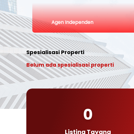
Agen Independen
Spesialisasi Properti
Belum ada spesialisasi properti
0
Listing Tayang