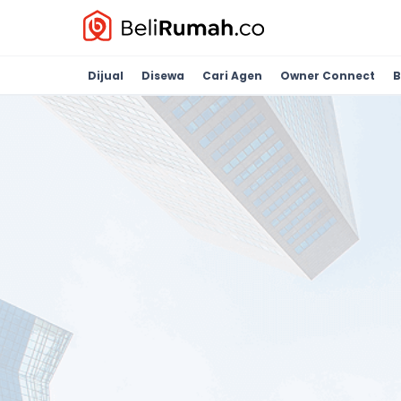
Dijual
Disewa
Cari Agen
Owner Connect
B