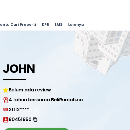
antu Cari Properti
KPR
LMS
Lainnya
JOHN
Belum ada review
4 tahun bersama BeliRumah.co
21112****
80451850