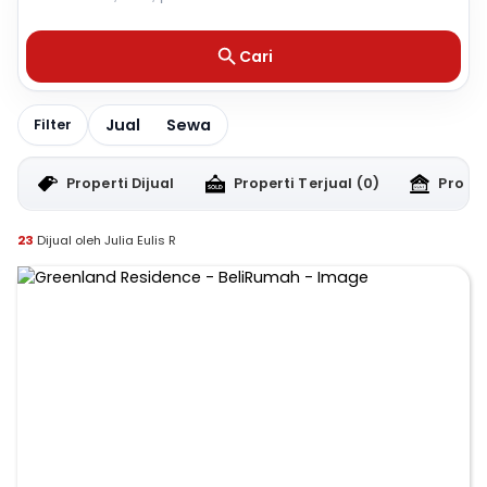
Cari
Jual
Sewa
Filter
Properti Dijual
Properti Terjual
(0)
Proper
23
Dijual oleh Julia Eulis R