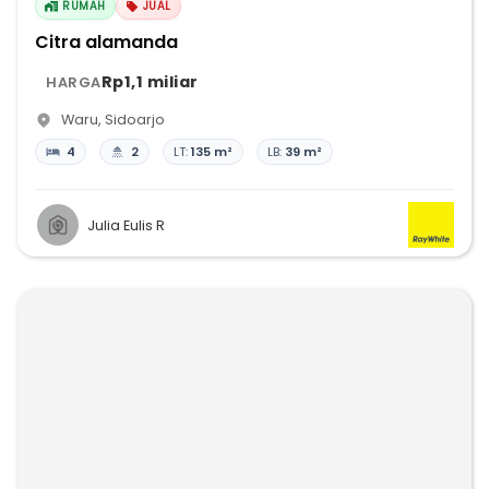
RUMAH
JUAL
Citra alamanda
Rp1,1 miliar
HARGA
Waru
,
Sidoarjo
4
2
LT:
135 m²
LB:
39 m²
Julia Eulis R