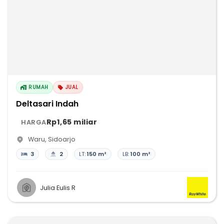
RUMAH
JUAL
Deltasari Indah
Rp1,65 miliar
HARGA
Waru
,
Sidoarjo
3
2
LT:
150 m²
LB:
100 m²
Julia Eulis R