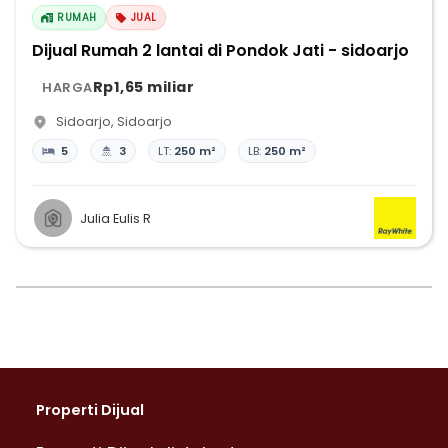
RUMAH
JUAL
Dijual Rumah 2 lantai di Pondok Jati - sidoarjo
Rp1,65 miliar
HARGA
Sidoarjo
,
Sidoarjo
5
3
LT:
250 m²
LB:
250 m²
Julia Eulis R
Properti Dijual