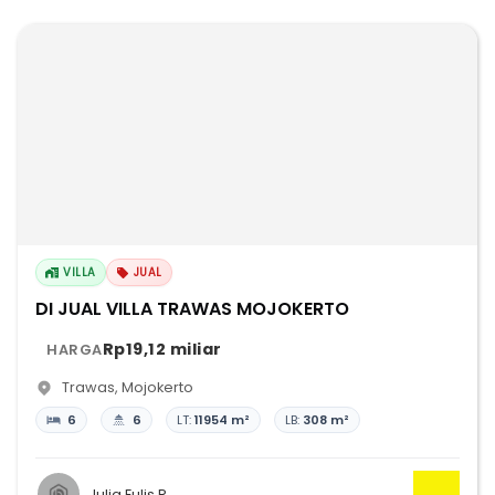
VILLA
JUAL
DI JUAL VILLA TRAWAS MOJOKERTO
Rp19,12 miliar
HARGA
Trawas
,
Mojokerto
6
6
LT:
11954 m²
LB:
308 m²
Julia Eulis R