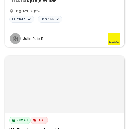
Rp18,5 miliar
HARGA
Ngawi
,
Ngawi
LT:
2644 m²
LB:
2055 m²
Julia Eulis R
RUMAH
JUAL