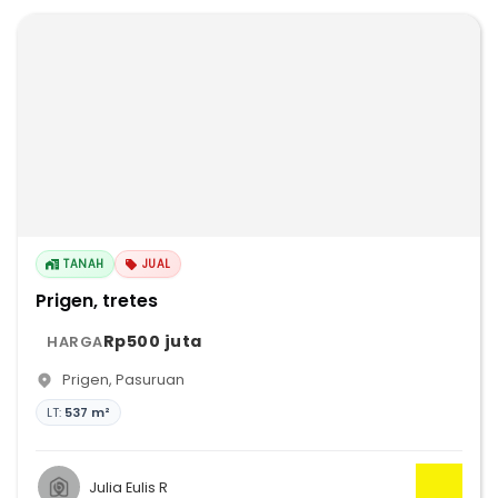
TANAH
JUAL
Prigen, tretes
Rp500 juta
HARGA
Prigen
,
Pasuruan
LT:
537 m²
Julia Eulis R