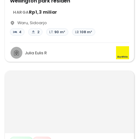
Wellington park residen
Rp1,3 miliar
HARGA
Waru
,
Sidoarjo
4
2
LT:
90 m²
LB:
108 m²
Julia Eulis R