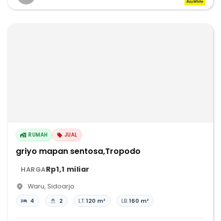
RUMAH
JUAL
griyo mapan sentosa,Tropodo
Rp1,1 miliar
HARGA
Waru
,
Sidoarjo
4
2
LT:
120 m²
LB:
160 m²