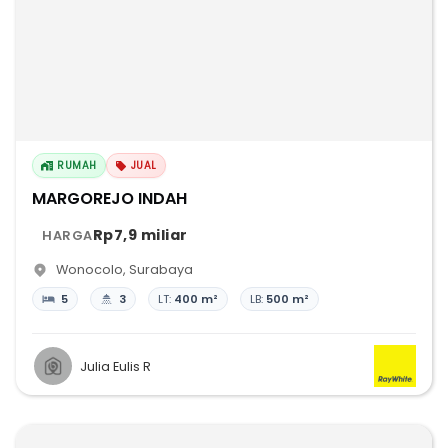
RUMAH
JUAL
MARGOREJO INDAH
Rp7,9 miliar
HARGA
Wonocolo
,
Surabaya
5
3
LT:
400 m²
LB:
500 m²
Julia Eulis R