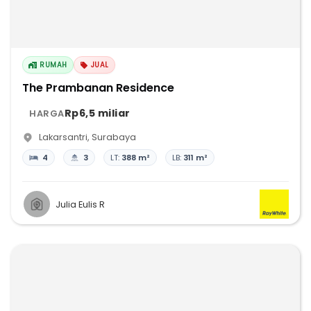
RUMAH
JUAL
The Prambanan Residence
Rp6,5 miliar
HARGA
Lakarsantri
,
Surabaya
4
3
LT:
388 m²
LB:
311 m²
Julia Eulis R