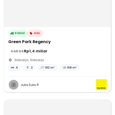
RUMAH
JUAL
Green Park Regency
Rp1,4 miliar
HARGA
Sidoarjo
,
Sidoarjo
4
2
LT:
182 m²
LB:
158 m²
Julia Eulis R