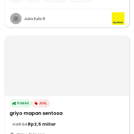
Julia Eulis R
RUMAH
JUAL
griyo mapan sentosa
Rp2,5 miliar
HARGA