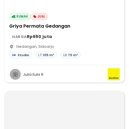
RUMAH
JUAL
Griya Permata Gedangan
Rp690 juta
HARGA
Gedangan
,
Sidoarjo
Studio
LT:
105 m²
LB:
70 m²
Julia Eulis R