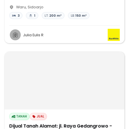
Waru
,
Sidoarjo
3
1
LT:
200 m²
LB:
150 m²
Julia Eulis R
TANAH
JUAL
Dijual Tanah Alamat: jl. Raya Gedangrowo -