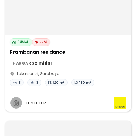
RUMAH
JUAL
Prambanan residance
Rp2 miliar
HARGA
Lakarsantri
,
Surabaya
3
3
LT:
120 m²
LB:
180 m²
Julia Eulis R