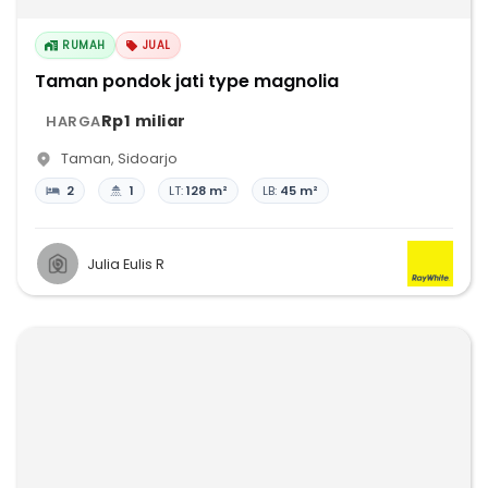
RUMAH
JUAL
Taman pondok jati type magnolia
Rp1 miliar
HARGA
Taman
,
Sidoarjo
2
1
LT:
128 m²
LB:
45 m²
Julia Eulis R