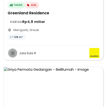
TANAH
JUAL
Greenland Residence
Rp4,8 miliar
HARGA
Menganti
,
Gresik
LT:
128 m²
Julia Eulis R