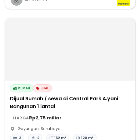
RUMAH
JUAL
Dijual Rumah / sewa di Central Park A.yani
Bangunan 1 lantai
Rp2,75 miliar
HARGA
Gayungan
,
Surabaya
3
2
LT:
152 m²
LB:
120 m²