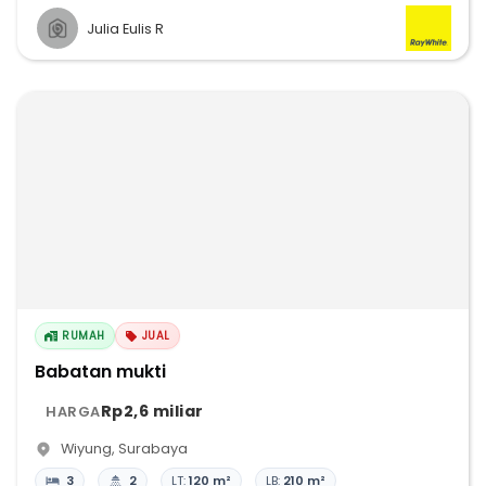
Julia Eulis R
RUMAH
JUAL
Babatan mukti
Rp2,6 miliar
HARGA
Wiyung
,
Surabaya
3
2
LT:
120 m²
LB:
210 m²