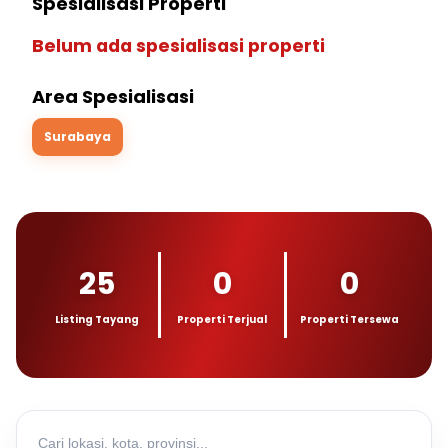
Spesialisasi Properti
Belum ada spesialisasi properti
Area Spesialisasi
Surabaya
25
0
0
Listing Tayang
Properti Terjual
Properti Tersewa