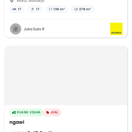
Waru
,
Sidoarjo
17
17
LT:
139 m²
LB:
278 m²
Julia Eulis R
RUANG USAHA
JUAL
ngawi