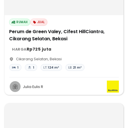
RUMAH
JUAL
Perum de Green Valey, Cifest HillCiantra,
Cikarang Selatan, Bekasi
Rp725 juta
HARGA
Cikarang Selatan
,
Bekasi
1
1
LT:
124 m²
LB:
21 m²
Julia Eulis R