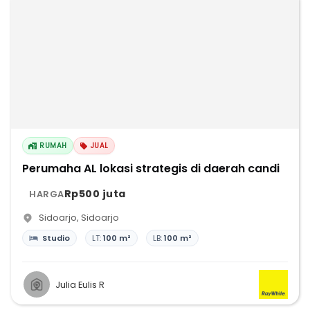
RUMAH
JUAL
Perumaha AL lokasi strategis di daerah candi
Rp500 juta
HARGA
Sidoarjo
,
Sidoarjo
Studio
LT:
100 m²
LB:
100 m²
Julia Eulis R