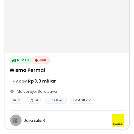
RUMAH
JUAL
Wisma Permai
Rp3,3 miliar
HARGA
Mulyorejo
,
Surabaya
5
4
LT:
179 m²
LB:
400 m²
Julia Eulis R