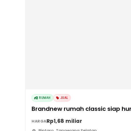
RUMAH
JUAL
Brandnew rumah classic siap huni
Rp1,68 miliar
HARGA
Bintaro
,
Tangerang Selatan