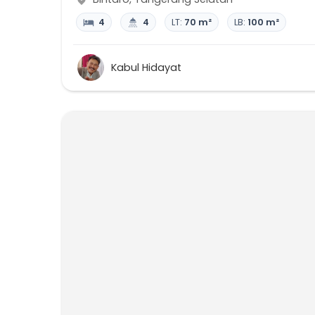
4
4
LT:
70 m²
LB:
100 m²
Kabul Hidayat