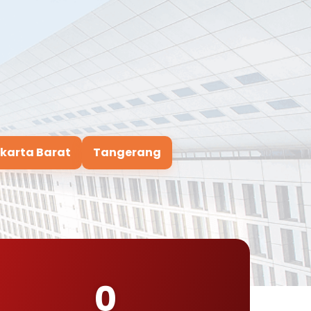
karta Barat
Tangerang
0