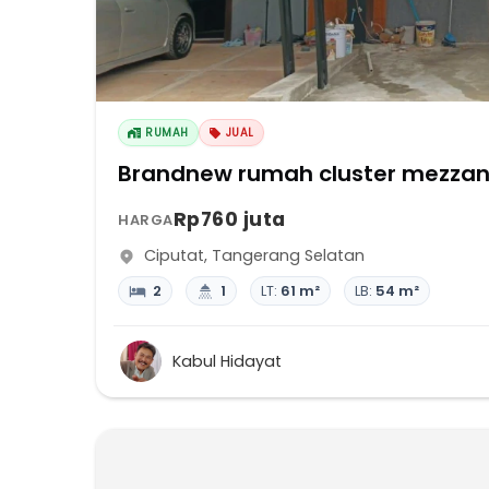
RUMAH
JUAL
Brandnew rumah cluster mezzanin
Rp760 juta
HARGA
Ciputat
,
Tangerang Selatan
2
1
LT:
61 m²
LB:
54 m²
Kabul Hidayat