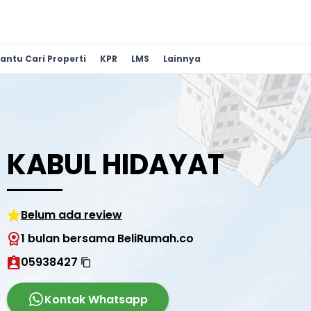
antu Cari Properti
KPR
LMS
Lainnya
KABUL HIDAYAT
Belum ada review
1 bulan bersama BeliRumah.co
05938427
Kontak Whatsapp