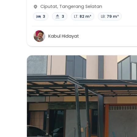
Ciputat
,
Tangerang Selatan
3
3
LT:
82 m²
LB:
79 m²
Kabul Hidayat