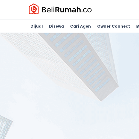
Dijual
Disewa
Cari Agen
Owner Connect
B